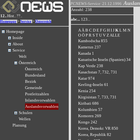
Auslan
PCNEWS-Service
21.12.1996
Anzahl: 238
12..
Hist..
??..
abc...
123...
>
>
Homepage
Service
Österreich
A
Ä
B
C
D
E
F
G
H
I
J
K
L
M
N
Homepage
O
Ö
P
R
S
T
U
V
Z
ALLE
Inside
Kambodscha 855
About
Kamerun 237
Service
Kanada 1
Welt
Kanarische Inseln (Spanien) 34
Österreich
Kap Verde 238
Österreich
Kasachstan 7, 732, 731
Bundesland
Katar 974
Bezirk
Keeling-Inseln 61
Gemeinde
Kenia 254
Postleitzahlen
Kirgisistan 7, 733, 731
Inlandsvorwahlen
Kiribati 686
Auslandsvorwahlen
Kolumbien 57
Schulen
Komoren 269
Wellen
Kongo 242
Planung
Korea, Demokr. VR 850
Korea, Republik 82