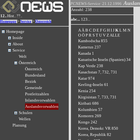
Auslan
PCNEWS-Service
21.12.1996
Anzahl: 238
12..
Hist..
??..
abc...
123...
>
>
Homepage
Service
Österreich
A
Ä
B
C
D
E
F
G
H
I
J
K
L
M
N
Homepage
O
Ö
P
R
S
T
U
V
Z
ALLE
Inside
Kambodscha 855
About
Kamerun 237
Service
Kanada 1
Welt
Kanarische Inseln (Spanien) 34
Österreich
Kap Verde 238
Österreich
Kasachstan 7, 732, 731
Bundesland
Katar 974
Bezirk
Keeling-Inseln 61
Gemeinde
Kenia 254
Postleitzahlen
Kirgisistan 7, 733, 731
Inlandsvorwahlen
Kiribati 686
Auslandsvorwahlen
Kolumbien 57
Schulen
Komoren 269
Wellen
Kongo 242
Planung
Korea, Demokr. VR 850
Korea, Republik 82