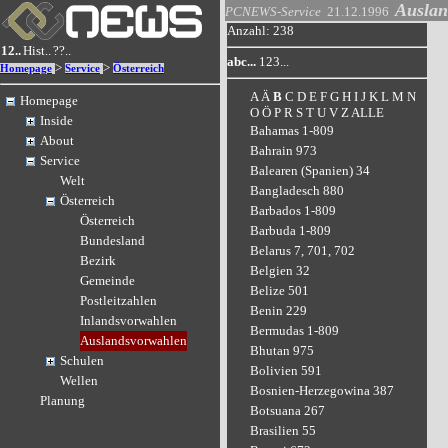
Auslan
PCNEWS-Service
21.12.1996
Anzahl: 238
12..
Hist..
??..
abc...
123...
>
>
Homepage
Service
Österreich
A
Ä
B
C
D
E
F
G
H
I
J
K
L
M
N
Homepage
O
Ö
P
R
S
T
U
V
Z
ALLE
Inside
Bahamas 1-809
About
Bahrain 973
Service
Balearen (Spanien) 34
Welt
Bangladesch 880
Österreich
Barbados 1-809
Österreich
Barbuda 1-809
Bundesland
Belarus 7, 701, 702
Bezirk
Belgien 32
Gemeinde
Belize 501
Postleitzahlen
Benin 229
Inlandsvorwahlen
Bermudas 1-809
Auslandsvorwahlen
Bhutan 975
Schulen
Bolivien 591
Wellen
Bosnien-Herzegowina 387
Planung
Botsuana 267
Brasilien 55