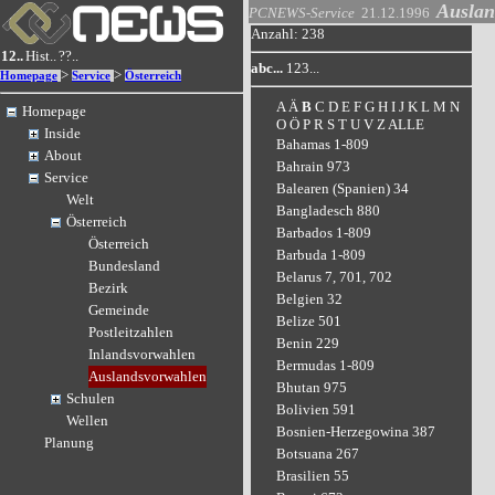
Auslan
PCNEWS-Service
21.12.1996
Anzahl: 238
12..
Hist..
??..
abc...
123...
>
>
Homepage
Service
Österreich
A
Ä
B
C
D
E
F
G
H
I
J
K
L
M
N
Homepage
O
Ö
P
R
S
T
U
V
Z
ALLE
Inside
Bahamas 1-809
About
Bahrain 973
Service
Balearen (Spanien) 34
Welt
Bangladesch 880
Österreich
Barbados 1-809
Österreich
Barbuda 1-809
Bundesland
Belarus 7, 701, 702
Bezirk
Belgien 32
Gemeinde
Belize 501
Postleitzahlen
Benin 229
Inlandsvorwahlen
Bermudas 1-809
Auslandsvorwahlen
Bhutan 975
Schulen
Bolivien 591
Wellen
Bosnien-Herzegowina 387
Planung
Botsuana 267
Brasilien 55