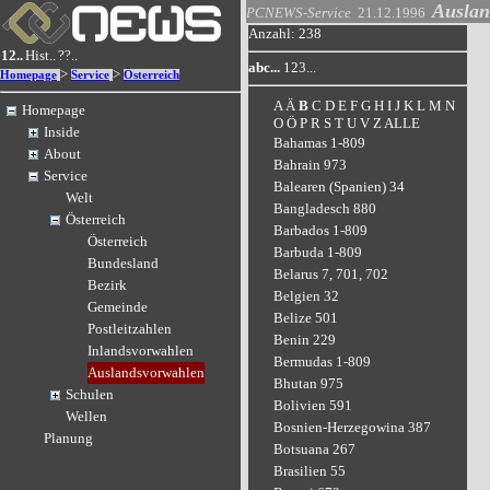
Auslan
PCNEWS-Service
21.12.1996
Anzahl: 238
12..
Hist..
??..
abc...
123...
>
>
Homepage
Service
Österreich
A
Ä
B
C
D
E
F
G
H
I
J
K
L
M
N
Homepage
O
Ö
P
R
S
T
U
V
Z
ALLE
Inside
Bahamas 1-809
About
Bahrain 973
Service
Balearen (Spanien) 34
Welt
Bangladesch 880
Österreich
Barbados 1-809
Österreich
Barbuda 1-809
Bundesland
Belarus 7, 701, 702
Bezirk
Belgien 32
Gemeinde
Belize 501
Postleitzahlen
Benin 229
Inlandsvorwahlen
Bermudas 1-809
Auslandsvorwahlen
Bhutan 975
Schulen
Bolivien 591
Wellen
Bosnien-Herzegowina 387
Planung
Botsuana 267
Brasilien 55