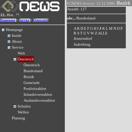
Bezirk
PCNEWS-Service
21.12.1996
Anzahl: 127
12..
Hist..
??..
abc...
Bundesland
>
>
Homepage
Service
Österreich
A
B
D
E
F
G
H
I
J
K
L
M
N
O
P
Homepage
R
S
T
U
V
W
Z
ALLE
Inside
Jennersdorf
About
Judenburg
Service
Welt
Österreich
Österreich
Bundesland
Bezirk
Gemeinde
Postleitzahlen
Inlandsvorwahlen
Auslandsvorwahlen
Schulen
Wellen
Planung