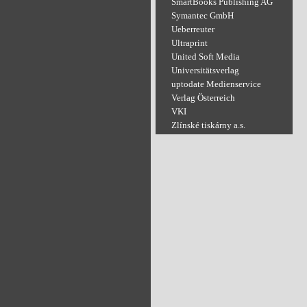
SmartBooks Publishing AG
Symantec GmbH
Ueberreuter
Ultraprint
United Soft Media
Universitätsverlag
uptodate Medienservice
Verlag Österreich
VKI
Zlínské tiskárny a.s.