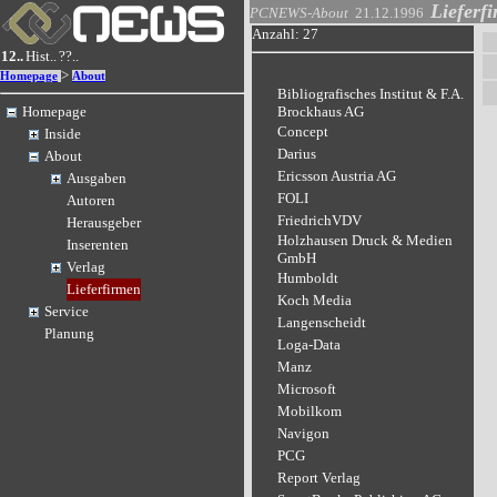
Lieferf
PCNEWS-About
21.12.1996
Anzahl: 27
12..
Hist..
??..
>
Homepage
About
Bibliografisches Institut & F.A.
Homepage
Brockhaus AG
Concept
Inside
Darius
About
Ericsson Austria AG
Ausgaben
FOLI
Autoren
FriedrichVDV
Herausgeber
Holzhausen Druck & Medien
Inserenten
GmbH
Verlag
Humboldt
Lieferfirmen
Koch Media
Service
Langenscheidt
Planung
Loga-Data
Manz
Microsoft
Mobilkom
Navigon
PCG
Report Verlag