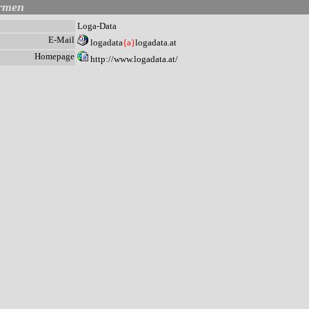
irmen
Loga-Data
E-Mail
logadata
{a}
logadata.at
Homepage
http://www.logadata.at/