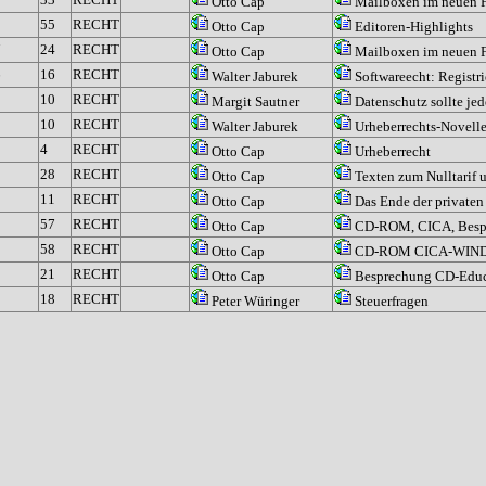
Otto Cap
Mailboxen im neuen F
9
55
RECHT
Otto Cap
Editoren-Highlights
7
24
RECHT
Otto Cap
Mailboxen im neuen F
6
16
RECHT
Walter Jaburek
Softwareecht: Registri
5
10
RECHT
Margit Sautner
Datenschutz sollte jed
5
10
RECHT
Walter Jaburek
Urheberrechts-Novelle
3
4
RECHT
Otto Cap
Urheberrecht
3
28
RECHT
Otto Cap
Texten zum Nulltarif 
1
11
RECHT
Otto Cap
Das Ende der privaten 
1
57
RECHT
Otto Cap
CD-ROM, CICA, Besp
1
58
RECHT
Otto Cap
CD-ROM CICA-WINDO
0
21
RECHT
Otto Cap
Besprechung CD-Educ
18
RECHT
Peter Würinger
Steuerfragen