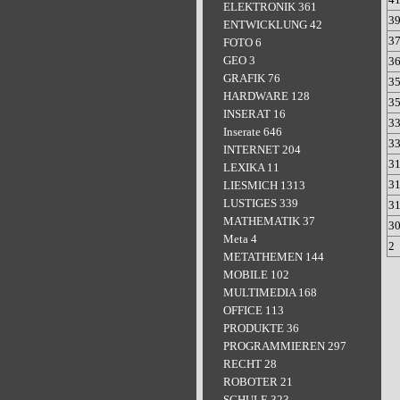
ELEKTRONIK 361
3
ENTWICKLUNG 42
3
FOTO 6
GEO 3
3
GRAFIK 76
3
HARDWARE 128
3
INSERAT 16
3
Inserate 646
3
INTERNET 204
3
LEXIKA 11
3
LIESMICH 1313
LUSTIGES 339
3
MATHEMATIK 37
3
Meta 4
2
METATHEMEN 144
MOBILE 102
MULTIMEDIA 168
OFFICE 113
PRODUKTE 36
PROGRAMMIEREN 297
RECHT 28
ROBOTER 21
SCHULE 323