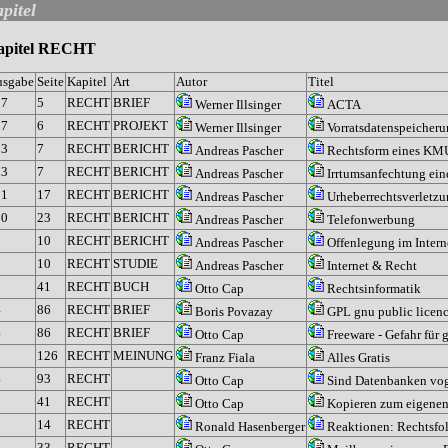
itel
apitel RECHT
usgabe
Seite
Kapitel
Art
Autor
Titel
27
5
RECHT
BRIEF
Werner Illsinger
ACTA
27
6
RECHT
PROJEKT
Werner Illsinger
Vorratsdatenspeicher
03
7
RECHT
BERICHT
Andreas Pascher
Rechtsform eines KMU 
03
7
RECHT
BERICHT
Andreas Pascher
Irrtumsanfechtung ei
01
17
RECHT
BERICHT
Andreas Pascher
Urheberrechtsverletzun
00
23
RECHT
BERICHT
Andreas Pascher
Telefonwerbung
9
10
RECHT
BERICHT
Andreas Pascher
Offenlegung im Intern
5
10
RECHT
STUDIE
Andreas Pascher
Internet & Recht
0
41
RECHT
BUCH
Otto Cap
Rechtsinformatik
4
86
RECHT
BRIEF
Boris Povazay
GPL gnu public licen
4
86
RECHT
BRIEF
Otto Cap
Freeware - Gefahr für
3
126
RECHT
MEINUNG
Franz Fiala
Alles Gratis
4
93
RECHT
Otto Cap
Sind Datenbanken voge
0
41
RECHT
Otto Cap
Kopieren zum eigenen
1
14
RECHT
Ronald Hasenberger
Reaktionen: Rechtsfo
1
33
RECHT