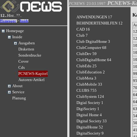
PCNEWS-Kap
PCNEWS
23.03.1997
K
12..
Hist..
??..
ANWENDUNGEN 17
>
Homepage
Inside
BEHINDERTENHILFEN 12
A
CAD 16
Homepage
1
Club 7
Inside
1
Club DigitalHome 3
Ausgaben
1
ClubComputer 68
Disketten
1
ClubDev 59
Sonderdrucke
1
ClubDigitalHome 64
Cover
ClubEdu 25
1
Cds
ClubEducation 2
9
PCNEWS-Kapitel
ClubMeta 3
Autoren-Artikel
9
ClubMobile 33
About
7
CLUBS 755
Service
6
ClubSystem 124
Planung
6
Digial Society 1
6
DigiSociety 1
Digital Home 4
5
Digital Society 33
5
DigitalHome 52
4
DigitalSociety 9
4