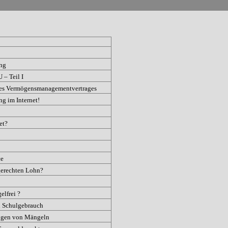
ung
– Teil I
nes Vermögensmanagementvertrages
g im Internet!
et?
ce
 gerechten Lohn?
lfrei ?
 Schulgebrauch
lgen von Mängeln