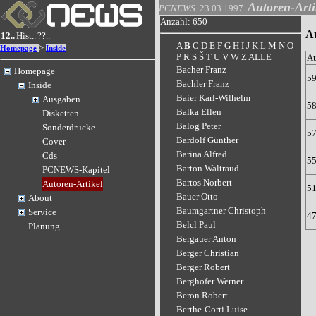
Autoren-Arti
PCNEWS
23.03.1997
Anzahl: 650
Au
12..
Hist..
??..
A
B
C
D
E
F
G
H
I
J
K
L
M
N
O
>
Homepage
Inside
P
R
S
Š
T
U
V
W
Z
ALLE
A
Bacher Franz
Homepage
5
Bachler Franz
Inside
Baier Karl-Wilhelm
Ausgaben
5
Balka Ellen
Disketten
Balog Peter
Sonderdrucke
5
Bardolf Günther
Cover
Barina Alfred
Cds
5
Barton Waltraud
PCNEWS-Kapitel
Bartos Norbert
Autoren-Artikel
5
Bauer Otto
About
Baumgartner Christoph
Service
4
Belcl Paul
Planung
Bergauer Anton
Berger Christian
Berger Robert
Berghofer Werner
Beron Robert
Berthe-Corti Luise