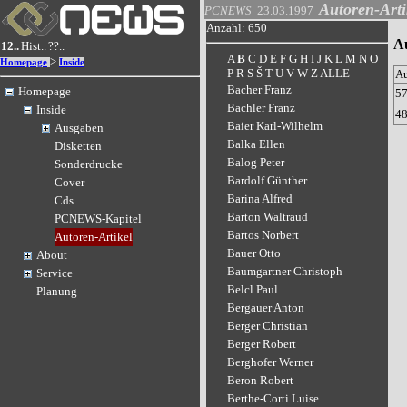
Autoren-Arti
PCNEWS
23.03.1997
Anzahl: 650
A
12..
Hist..
??..
A
B
C
D
E
F
G
H
I
J
K
L
M
N
O
>
Homepage
Inside
P
R
S
Š
T
U
V
W
Z
ALLE
A
Bacher Franz
Homepage
5
Bachler Franz
Inside
4
Baier Karl-Wilhelm
Ausgaben
Balka Ellen
Disketten
Balog Peter
Sonderdrucke
Bardolf Günther
Cover
Barina Alfred
Cds
Barton Waltraud
PCNEWS-Kapitel
Bartos Norbert
Autoren-Artikel
Bauer Otto
About
Baumgartner Christoph
Service
Belcl Paul
Planung
Bergauer Anton
Berger Christian
Berger Robert
Berghofer Werner
Beron Robert
Berthe-Corti Luise