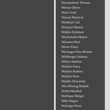
Weissenböck Thomas
Weisser Dieter
Weitz Josef
Wenzel Heinrich
Wernhart Carl
Wertjanz Martin
Widder Fridebert
Wiederhofer Hubert
Wiesauer Kurt
Wieser Franz
Wiesinger Fritz Helmut
Wildberger Andreas
Willert Andreas
Winkler Franz
Winkler Norbert
Winkler Peter
Wipfler Alexandra
Witt-Dörring Rudolf
Wöhrl Manfred
Wolfmayr Holger
Wrba Jürgen
Würinger Peter