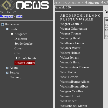
Autoren-Arti
PCNEWS
23.03.1997
Anzahl: 650
A
12..
Hist..
??..
A
B
C
D
E
F
G
H
I
J
K
L
M
N
O
>
Homepage
Inside
P
R
S
Š
T
U
V
W
Z
ALLE
A
Wagner Gabriele
Homepage
1
Wagner Oskar Anton
Inside
1
Wagner Thomas
Ausgaben
1
Wakonig Harald
Disketten
Waldbauer Günther
Sonderdrucke
Waldner Walter
Cover
Walters Helmut
Cds
Walzer Johann
PCNEWS-Kapitel
Warmuth Horst
Autoren-Artikel
Wartensteiner Thomas
About
Wasif Nadia
Service
Wastl Herbert
Planung
Weichselberger Alfons
Weichselbraun Albert
Weigner Caroline
Weinzettl Ernst
Weiß Robert
Weissenböck Martin