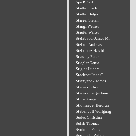
Spieß Karl
Stadler Erich
Stadler Helga
Staiger Stefan
Stangl Werner
Staufer Walter
Steinbauer James M.
Steindl Andreas
Steinmetz Harald
Stiassny Peter
Stiegler Danja
Stigler Hubert
Stockner Irene C.
Stranyánek Tomáš
Strasser Edward
Streisselberger Franz
Strnad Gregor
Strohmeyer Heidrun
Stubenvoll Wolfgang
Sudec Christian
Sulak Thomas
Svoboda Franz
Syrovatka Robert