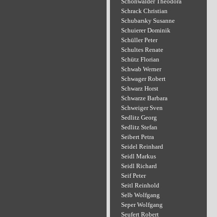
Schönwälder Theodora
Schrack Christian
Schubarsky Susanne
Schuierer Dominik
Schüller Peter
Schultes Renate
Schütz Florian
Schwab Werner
Schwager Robert
Schwarz Horst
Schwarze Barbara
Schweiger Sven
Sedlitz Georg
Sedlitz Stefan
Seibert Petra
Seidel Reinhard
Seidl Markus
Seidl Richard
Seif Peter
Seitl Reinhold
Selb Wolfgang
Seper Wolfgang
Seufert Robert