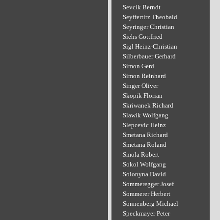
Sevcik Berndt
Seyffertitz Theobald
Seyringer Christian
Siehs Gottfried
Sigl Heinz-Christian
Silberbauer Gerhard
Simon Gerd
Simon Reinhard
Singer Oliver
Skopik Florian
Skriwanek Richard
Slawik Wolfgang
Slepcevic Heinz
Smetana Richard
Smetana Roland
Smola Robert
Sokol Wolfgang
Solonyna David
Sommeregger Josef
Sommerer Herbert
Sonnenberg Michael
Speckmayer Peter