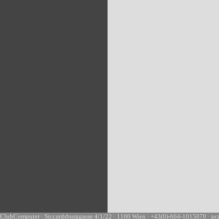
ClubComputer · Siccardsburggasse 4/1/22 · 1100 Wien · +43(0)-664-1015070 · pc