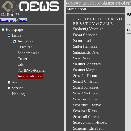
Autoren-Arti
PCNEWS
23.03.1997
Anzahl: 650
A
12..
Hist..
??..
A
B
C
D
E
F
G
H
I
J
K
L
M
N
O
>
Homepage
Inside
P
R
S
Š
T
U
V
W
Z
ALLE
A
Sablatnig Veronika
Homepage
6
Sabor Christian
Inside
Sabor Josef
Ausgaben
Sailer Hermann
Disketten
Salaquarda Peter
Sonderdrucke
Sauer Viktor
Cover
Sautner Johannes
Cds
Sautner Margit
PCNEWS-Kapitel
Schaabl Teemu
Autoren-Artikel
Scharl Christian
About
Scharl Johannes
Service
Scharl Wolfgang
Planung
Schartner Christian
Schartner Thomas
Scheiber Klaus
Scherndl Christian
Scheuermann Herbert
Schiemel Elisabeth