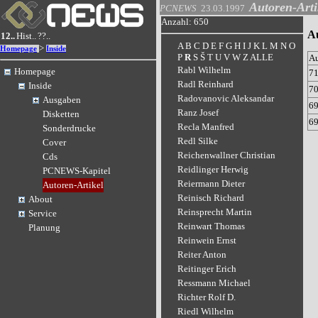
Autoren-Arti
PCNEWS
23.03.1997
Anzahl: 650
Au
12..
Hist..
??..
A
B
C
D
E
F
G
H
I
J
K
L
M
N
O
>
Homepage
Inside
P
R
S
Š
T
U
V
W
Z
ALLE
A
Rabl Wilhelm
Homepage
7
Radl Reinhard
Inside
7
Radovanovic Aleksandar
Ausgaben
6
Ranz Josef
Disketten
6
Recla Manfred
Sonderdrucke
Redl Silke
Cover
Reichenwallner Christian
Cds
Reidlinger Herwig
PCNEWS-Kapitel
Reiermann Dieter
Autoren-Artikel
Reinisch Richard
About
Reinsprecht Martin
Service
Reinwart Thomas
Planung
Reinwein Ernst
Reiter Anton
Reitinger Erich
Ressmann Michael
Richter Rolf D.
Riedl Wilhelm