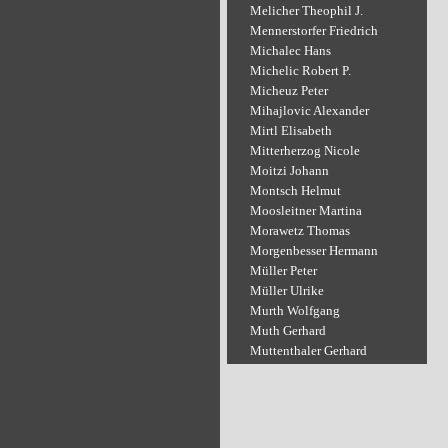
Melicher Theophil J.
Mennerstorfer Friedrich
Michalec Hans
Michelic Robert P.
Micheuz Peter
Mihajlovic Alexander
Mirtl Elisabeth
Mitterherzog Nicole
Moitzi Johann
Montsch Helmut
Moosleitner Martina
Morawetz Thomas
Morgenbesser Hermann
Müller Peter
Müller Ulrike
Murth Wolfgang
Muth Gerhard
Muttenthaler Gerhard