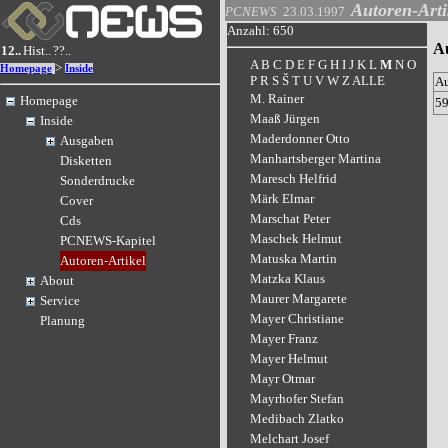
Autoren-Arti
PCNEWS
23.03.1997
Anzahl: 650
Au
12..
Hist..
??..
A
B
C
D
E
F
G
H
I
J
K
L
M
N
O
>
Homepage
Inside
P
R
S
Š
T
U
V
W
Z
ALLE
A
M. Rainer
Homepage
5
Maaß Jürgen
Inside
Maderdonner Otto
Ausgaben
Manhartsberger Martina
Disketten
Maresch Helfrid
Sonderdrucke
Märk Elmar
Cover
Marschat Peter
Cds
Maschek Helmut
PCNEWS-Kapitel
Matuska Martin
Autoren-Artikel
Matzka Klaus
About
Maurer Margarete
Service
Mayer Christiane
Planung
Mayer Franz
Mayer Helmut
Mayr Otmar
Mayrhofer Stefan
Medibach Zlatko
Melchart Josef