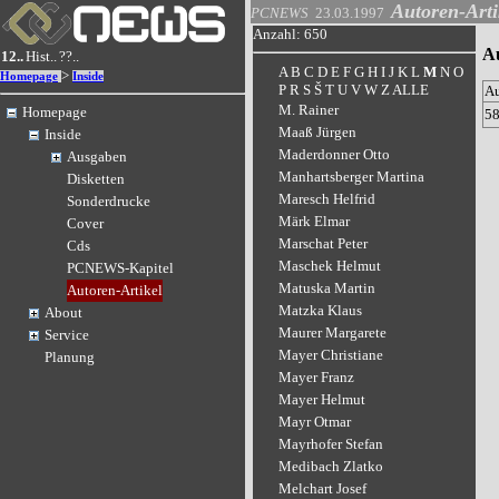
Autoren-Arti
PCNEWS
23.03.1997
Anzahl: 650
Au
12..
Hist..
??..
A
B
C
D
E
F
G
H
I
J
K
L
M
N
O
>
Homepage
Inside
P
R
S
Š
T
U
V
W
Z
ALLE
A
M. Rainer
Homepage
5
Maaß Jürgen
Inside
Maderdonner Otto
Ausgaben
Manhartsberger Martina
Disketten
Maresch Helfrid
Sonderdrucke
Märk Elmar
Cover
Marschat Peter
Cds
Maschek Helmut
PCNEWS-Kapitel
Matuska Martin
Autoren-Artikel
Matzka Klaus
About
Maurer Margarete
Service
Mayer Christiane
Planung
Mayer Franz
Mayer Helmut
Mayr Otmar
Mayrhofer Stefan
Medibach Zlatko
Melchart Josef