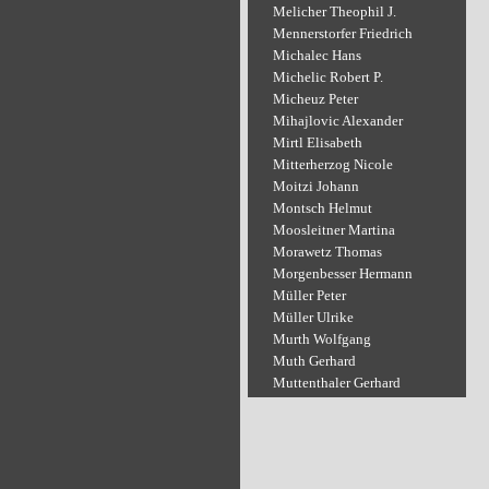
Melicher Theophil J.
Mennerstorfer Friedrich
Michalec Hans
Michelic Robert P.
Micheuz Peter
Mihajlovic Alexander
Mirtl Elisabeth
Mitterherzog Nicole
Moitzi Johann
Montsch Helmut
Moosleitner Martina
Morawetz Thomas
Morgenbesser Hermann
Müller Peter
Müller Ulrike
Murth Wolfgang
Muth Gerhard
Muttenthaler Gerhard