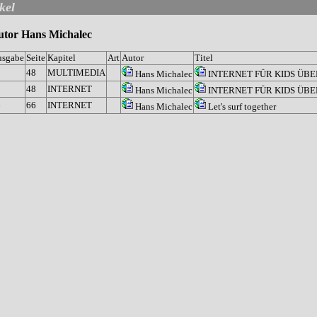
kel
utor Hans Michalec
usgabe
Seite
Kapitel
Art
Autor
Titel
8
48
MULTIMEDIA
Hans Michalec
INTERNET FÜR KIDS ÜBE
8
48
INTERNET
Hans Michalec
INTERNET FÜR KIDS ÜBE
6
66
INTERNET
Hans Michalec
Let's surf together