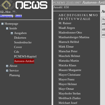
Autoren-Arti
PCNEWS
23.03.1997
Anzahl: 650
A
12..
Hist..
??..
A
B
C
D
E
F
G
H
I
J
K
L
M
N
O
>
Homepage
Inside
P
R
S
Š
T
U
V
W
Z
ALLE
A
M. Rainer
Homepage
4
Maaß Jürgen
Inside
4
Maderdonner Otto
Ausgaben
4
Manhartsberger Martina
Disketten
Maresch Helfrid
Sonderdrucke
Märk Elmar
Cover
Marschat Peter
Cds
Maschek Helmut
PCNEWS-Kapitel
Matuska Martin
Autoren-Artikel
Matzka Klaus
About
Maurer Margarete
Service
Mayer Christiane
Planung
Mayer Franz
Mayer Helmut
Mayr Otmar
Mayrhofer Stefan
Medibach Zlatko
Melchart Josef