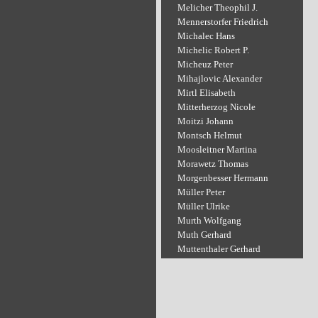
Melicher Theophil J.
Mennerstorfer Friedrich
Michalec Hans
Michelic Robert P.
Micheuz Peter
Mihajlovic Alexander
Mirtl Elisabeth
Mitterherzog Nicole
Moitzi Johann
Montsch Helmut
Moosleitner Martina
Morawetz Thomas
Morgenbesser Hermann
Müller Peter
Müller Ulrike
Murth Wolfgang
Muth Gerhard
Muttenthaler Gerhard