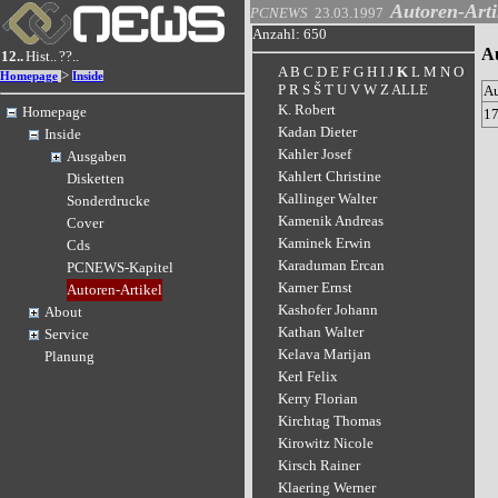
Autoren-Arti
PCNEWS
23.03.1997
Anzahl: 650
A
12..
Hist..
??..
A
B
C
D
E
F
G
H
I
J
K
L
M
N
O
>
Homepage
Inside
P
R
S
Š
T
U
V
W
Z
ALLE
A
K. Robert
Homepage
1
Kadan Dieter
Inside
Kahler Josef
Ausgaben
Kahlert Christine
Disketten
Kallinger Walter
Sonderdrucke
Kamenik Andreas
Cover
Kaminek Erwin
Cds
Karaduman Ercan
PCNEWS-Kapitel
Karner Ernst
Autoren-Artikel
Kashofer Johann
About
Kathan Walter
Service
Kelava Marijan
Planung
Kerl Felix
Kerry Florian
Kirchtag Thomas
Kirowitz Nicole
Kirsch Rainer
Klaering Werner