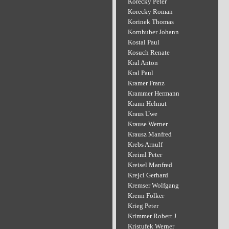
Korecky Peter
Korecky Roman
Korinek Thomas
Kornhuber Johann
Kostal Paul
Kosuch Renate
Kral Anton
Kral Paul
Kramer Franz
Krammer Hermann
Krann Helmut
Kraus Uwe
Krause Werner
Krausz Manfred
Krebs Arnulf
Kreiml Peter
Kreisel Manfred
Krejci Gerhard
Kremser Wolfgang
Krenn Folker
Krieg Peter
Krimmer Robert J.
Kristufek Werner