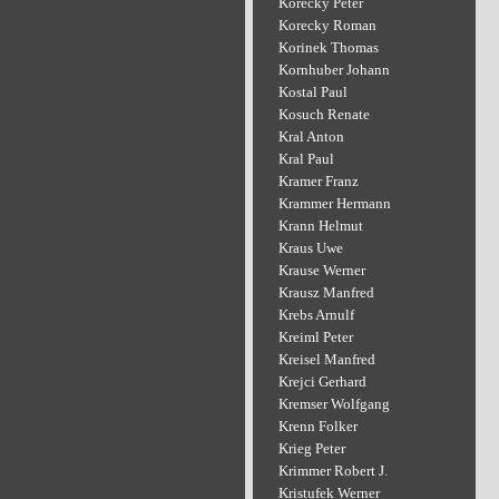
Korecky Peter
Korecky Roman
Korinek Thomas
Kornhuber Johann
Kostal Paul
Kosuch Renate
Kral Anton
Kral Paul
Kramer Franz
Krammer Hermann
Krann Helmut
Kraus Uwe
Krause Werner
Krausz Manfred
Krebs Arnulf
Kreiml Peter
Kreisel Manfred
Krejci Gerhard
Kremser Wolfgang
Krenn Folker
Krieg Peter
Krimmer Robert J.
Kristufek Werner