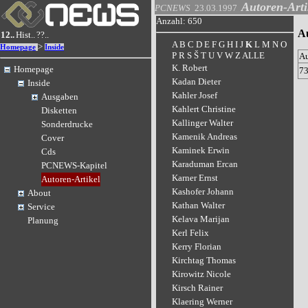
Autoren-Arti
PCNEWS
23.03.1997
Anzahl: 650
Au
12..
Hist..
??..
A
B
C
D
E
F
G
H
I
J
K
L
M
N
O
>
Homepage
Inside
P
R
S
Š
T
U
V
W
Z
ALLE
A
K. Robert
Homepage
7
Kadan Dieter
Inside
Kahler Josef
Ausgaben
Kahlert Christine
Disketten
Kallinger Walter
Sonderdrucke
Kamenik Andreas
Cover
Kaminek Erwin
Cds
Karaduman Ercan
PCNEWS-Kapitel
Karner Ernst
Autoren-Artikel
Kashofer Johann
About
Kathan Walter
Service
Kelava Marijan
Planung
Kerl Felix
Kerry Florian
Kirchtag Thomas
Kirowitz Nicole
Kirsch Rainer
Klaering Werner