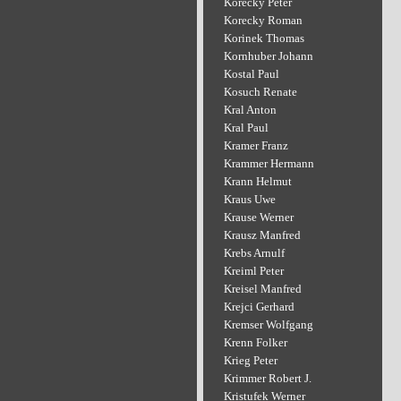
Korecky Peter
Korecky Roman
Korinek Thomas
Kornhuber Johann
Kostal Paul
Kosuch Renate
Kral Anton
Kral Paul
Kramer Franz
Krammer Hermann
Krann Helmut
Kraus Uwe
Krause Werner
Krausz Manfred
Krebs Arnulf
Kreiml Peter
Kreisel Manfred
Krejci Gerhard
Kremser Wolfgang
Krenn Folker
Krieg Peter
Krimmer Robert J.
Kristufek Werner