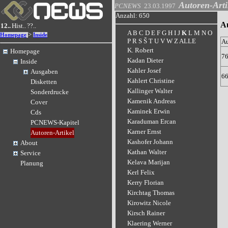
Autoren-Arti
PCNEWS
23.03.1997
Anzahl: 650
Au
12..
Hist..
??..
A
B
C
D
E
F
G
H
I
J
K
L
M
N
O
>
Homepage
Inside
P
R
S
Š
T
U
V
W
Z
ALLE
A
K. Robert
Homepage
7
Kadan Dieter
Inside
Kahler Josef
Ausgaben
6
Kahlert Christine
Disketten
Kallinger Walter
Sonderdrucke
Kamenik Andreas
Cover
Kaminek Erwin
Cds
Karaduman Ercan
PCNEWS-Kapitel
Karner Ernst
Autoren-Artikel
Kashofer Johann
About
Kathan Walter
Service
Kelava Marijan
Planung
Kerl Felix
Kerry Florian
Kirchtag Thomas
Kirowitz Nicole
Kirsch Rainer
Klaering Werner