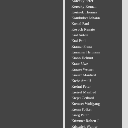
Korecky Peter
Korecky Roman
Korinek Thomas
Kornhuber Johann
Kostal Paul
Kosuch Renate
Kral Anton
Kral Paul
Kramer Franz
Krammer Hermann
Krann Helmut
Kraus Uwe
Krause Werner
Krausz Manfred
Krebs Arnulf
Kreiml Peter
Kreisel Manfred
Krejci Gerhard
Kremser Wolfgang
Krenn Folker
Krieg Peter
Krimmer Robert J.
Kristufek Werner