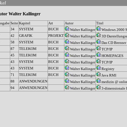
kel
tor Walter Kallinger
usgabe
Seite
Kapitel
Art
Autor
Titel
1
34
SYSTEM
BUCH
Walter Kallinger
Windows 2000 Se
7
42
GRAFIK
PROJEKT
Walter Kallinger
3D Darstellungs
6
58
SYSTEM
BUCH
Walter Kallinger
Das CD Brenner
2
87
TELEKOM
BUCH
Walter Kallinger
TCP/IP
0
45
TELEKOM
BUCH
Walter Kallinger
HOMEPAGES
9
43
SYSTEM
BUCH
Walter Kallinger
TCP/IP
9
43
SYSTEM
BUCH
Walter Kallinger
Registry
9
71
TELEKOM
BUCH
Walter Kallinger
Java RMI
6
88
ANWENDUNGEN
Walter Kallinger
medizin @ onli
94
ANWENDUNGEN
Walter Kallinger
3-dimensionale 