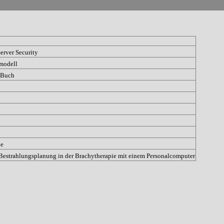
rver Security
modell
 Buch
ne
Bestrahlungsplanung in der Brachytherapie mit einem Personalcomputer