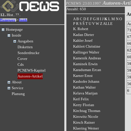
Autoren-Arti
PCNEWS
23.03.1997
Anzahl: 650
Au
12..
Hist..
??..
A
B
C
D
E
F
G
H
I
J
K
L
M
N
O
>
Homepage
Inside
P
R
S
Š
T
U
V
W
Z
ALLE
A
K. Robert
Homepage
7
Kadan Dieter
Inside
6
Kahler Josef
Ausgaben
6
Kahlert Christine
Disketten
6
Kallinger Walter
Sonderdrucke
6
Kamenik Andreas
Cover
5
Kaminek Erwin
Cds
Karaduman Ercan
5
PCNEWS-Kapitel
Karner Ernst
Autoren-Artikel
5
Kashofer Johann
About
5
Kathan Walter
Service
6
Kelava Marijan
Planung
Kerl Felix
Kerry Florian
Kirchtag Thomas
Kirowitz Nicole
Kirsch Rainer
Klaering Werner