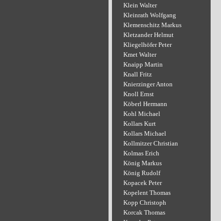
Klein Walter
Kleinrath Wolfgang
Klemenschitz Markus
Kletzander Helmut
Kliegelhöfer Peter
Kmet Walter
Knaipp Martin
Knall Fritz
Knierzinger Anton
Knoll Ernst
Köberl Hermann
Kohl Michael
Kollars Kurt
Kollars Michael
Kollmitzer Christian
Kolmas Erich
König Markus
König Rudolf
Kopacek Peter
Kopelent Thomas
Kopp Christoph
Korcak Thomas