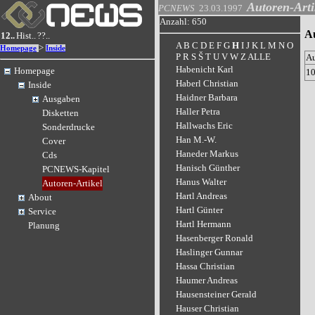
Autoren-Arti
PCNEWS
23.03.1997
Anzahl: 650
A
12..
Hist..
??..
A
B
C
D
E
F
G
H
I
J
K
L
M
N
O
>
Homepage
Inside
P
R
S
Š
T
U
V
W
Z
ALLE
A
Habenicht Karl
Homepage
1
Haberl Christian
Inside
Haidner Barbara
Ausgaben
Haller Petra
Disketten
Hallwachs Eric
Sonderdrucke
Han M.-W.
Cover
Haneder Markus
Cds
Hanisch Günther
PCNEWS-Kapitel
Hanus Walter
Autoren-Artikel
Hartl Andreas
About
Hartl Günter
Service
Hartl Hermann
Planung
Hasenberger Ronald
Haslinger Gunnar
Hassa Christian
Haumer Andreas
Hausensteiner Gerald
Hauser Christian