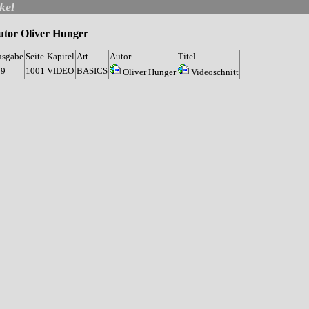
kel
utor Oliver Hunger
usgabe
Seite
Kapitel
Art
Autor
Titel
09
1001
VIDEO
BASICS
Oliver Hunger
Videoschnitt