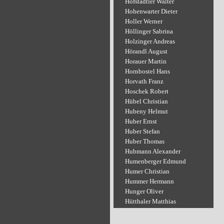
Hofstädtler Walter
Hohenwarter Dieter
Holler Werner
Höllinger Sabrina
Holzinger Andreas
Hörandl August
Horauer Martin
Hornbostel Hans
Horvath Franz
Hoschek Robert
Hübel Christian
Hubeny Helmut
Huber Ernst
Huber Stefan
Huber Thomas
Hubmann Alexander
Humenberger Edmund
Humer Christian
Hummer Hermann
Hunger Oliver
Hütthaler Matthias