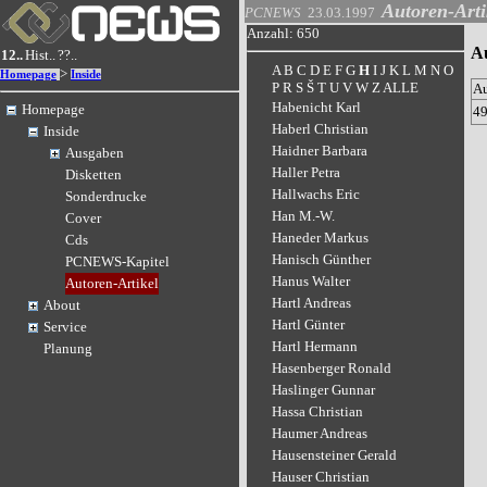
Autoren-Arti
PCNEWS
23.03.1997
Anzahl: 650
Au
12..
Hist..
??..
A
B
C
D
E
F
G
H
I
J
K
L
M
N
O
>
Homepage
Inside
P
R
S
Š
T
U
V
W
Z
ALLE
A
Habenicht Karl
Homepage
4
Haberl Christian
Inside
Haidner Barbara
Ausgaben
Haller Petra
Disketten
Hallwachs Eric
Sonderdrucke
Han M.-W.
Cover
Haneder Markus
Cds
Hanisch Günther
PCNEWS-Kapitel
Hanus Walter
Autoren-Artikel
Hartl Andreas
About
Hartl Günter
Service
Hartl Hermann
Planung
Hasenberger Ronald
Haslinger Gunnar
Hassa Christian
Haumer Andreas
Hausensteiner Gerald
Hauser Christian