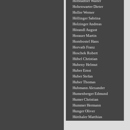
Hofstädtler Walter
Hohenwarter Dieter
Holler Werner
Höllinger Sabrina
Holzinger Andreas
Hörandl August
Horauer Martin
Hornbostel Hans
Horvath Franz
Hoschek Robert
Hübel Christian
Hubeny Helmut
Huber Ernst
Huber Stefan
Huber Thomas
Hubmann Alexander
Humenberger Edmund
Humer Christian
Hummer Hermann
Hunger Oliver
Hütthaler Matthias