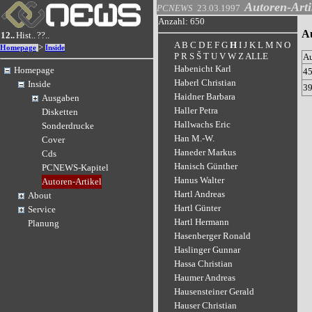
Autoren-Arti
PCNEWS
23.03.1997
Anzahl: 650
Au
12..
Hist..
??..
A
B
C
D
E
F
G
H
I
J
K
L
M
N
O
>
Homepage
Inside
P
R
S
Š
T
U
V
W
Z
ALLE
A
Habenicht Karl
Homepage
4
Haberl Christian
Inside
3
Haidner Barbara
Ausgaben
Haller Petra
Disketten
Hallwachs Eric
Sonderdrucke
Han M.-W.
Cover
Haneder Markus
Cds
Hanisch Günther
PCNEWS-Kapitel
Hanus Walter
Autoren-Artikel
Hartl Andreas
About
Hartl Günter
Service
Hartl Hermann
Planung
Hasenberger Ronald
Haslinger Gunnar
Hassa Christian
Haumer Andreas
Hausensteiner Gerald
Hauser Christian