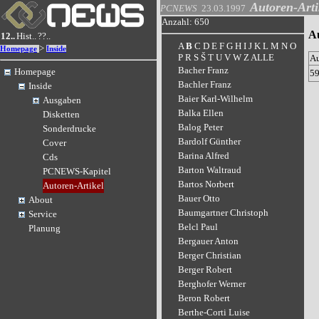
Autoren-Arti
PCNEWS
23.03.1997
Anzahl: 650
Au
12..
Hist..
??..
A
B
C
D
E
F
G
H
I
J
K
L
M
N
O
>
Homepage
Inside
P
R
S
Š
T
U
V
W
Z
ALLE
A
Bacher Franz
Homepage
5
Bachler Franz
Inside
Baier Karl-Wilhelm
Ausgaben
Balka Ellen
Disketten
Balog Peter
Sonderdrucke
Bardolf Günther
Cover
Barina Alfred
Cds
Barton Waltraud
PCNEWS-Kapitel
Bartos Norbert
Autoren-Artikel
Bauer Otto
About
Baumgartner Christoph
Service
Belcl Paul
Planung
Bergauer Anton
Berger Christian
Berger Robert
Berghofer Werner
Beron Robert
Berthe-Corti Luise