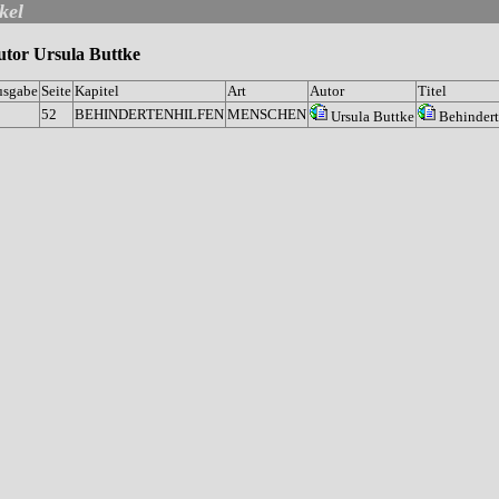
kel
tor Ursula Buttke
usgabe
Seite
Kapitel
Art
Autor
Titel
9
52
BEHINDERTENHILFEN
MENSCHEN
Ursula Buttke
Behindert