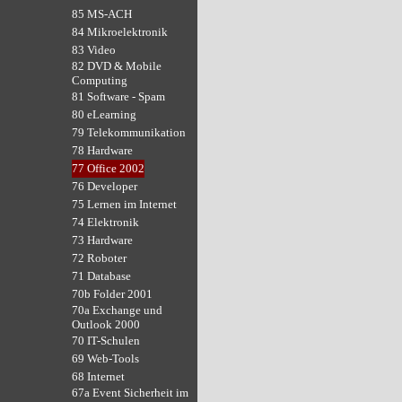
85 MS-ACH
84 Mikroelektronik
83 Video
82 DVD & Mobile
Computing
81 Software - Spam
80 eLearning
79 Telekommunikation
78 Hardware
77 Office 2002
76 Developer
75 Lernen im Internet
74 Elektronik
73 Hardware
72 Roboter
71 Database
70b Folder 2001
70a Exchange und
Outlook 2000
70 IT-Schulen
69 Web-Tools
68 Internet
67a Event Sicherheit im