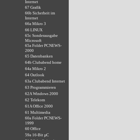
Internet
67 Grafik
66b Sicherheit im
Internet
66a Mikro 3
66 LINUX
65c Sonderausgabe
Microsoft
65a Folder PCNEWS-
2000
65 Datenbanken
64b Clubabend home
64a Mikro 2
64 Outlook
63a Clubabend Internet
63 Programmieren
62A Windows 2000
62 Telekom
61A Office 2000
61 Multimedia
60a Folder PCNEWS-
1999
60 Office
59a 16-Bit µC