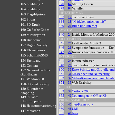
870
62
Mailing-Listen
165 Strahlung-2
879
64
Verteiler
164 Strahlung
METATHEMEN
163 Flagshipstore
837
17
Technikerinnen
162 Strom
838
18
“Mädchen mischen mit”
161 3D-Druck
839
20
Buch und Internet
160 Grafische Codes
SYSTEM
840
24
Inside Microsoft Windows 200
159 MicroPython
MULTIMEDIA
158 Bundesrat
845
25
Lexikon der Musik 3
157 Digital Society
846
26
Symphonie fantastique — Die
156 Klassenkassa
847
27
Kosmos Kompakt Wissen 2001
155 Schul.InfoSMS
INTERNET
154 Breitband
841
24
Internetadressen
848
28
Troubleshooting im Funknetz
153 Content
850
30
Erste Schritte mit Gnutella un
152 Netzwerktechnik
851
31
Messenger und Netmeeting
Grundlagen
852
32
Video-Kamera aus dem Heimla
151 Windows 10
854
39
Web Usability
150a Digital Society
OFFICE
150 Zukunft des
853
34
Outlook 2000
Shopping
855
40
Neuerungen in Office XP
149 30 Jahre
PROGRAMMIEREN
ClubComputer
856
45
.net-Framework
148 Hausautomatisierung
860
46
UML
147 Marathon
861
48
Java