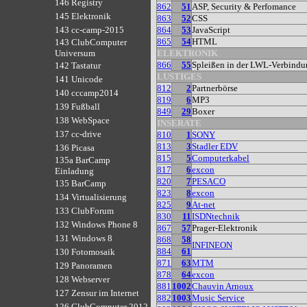
146 Registry
862
51
ASP, Security & Perfomance
145 Elektronik
863
52
CSS
864
53
JavaScript
143 cc-camp-2015
865
54
HTML
143 ClubComputer
ELEKTRONIK
Universum
866
55
Spleißen in der LWL-Verbindu
142 Tastatur
LUSTIGES
141 Unicode
812
2
Partnerbörse
140 cccamp2014
819
6
MP3
139 Fußball
849
29
Boxer
138 WebSpace
INSERATE
137 cc-drive
810
1
SONY
813
3
Stadler EDV
136 Picasa
815
5
Computerkabel
135a BarCamp
817
6
excon
Einladung
820
7
PESACO
135 BarCamp
823
8
excon
134 Virtualisierung
825
9
At-net
133 ClubForum
830
11
ISDNtechnik
132 Windows Phone 8
867
57
Prager-Elektronik
131 Windows 8
868
58
INFINEON
884
61
130 Fotomosaik
871
63
MTM
129 Panoramen
878
64
excon
128 Webserver
881
1002
Chauvin Arnoux
127 Zensur im Internet
882
1003
Music Service
126 ClubComputer 2012