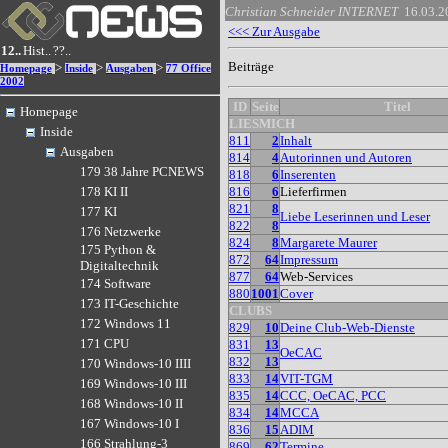
Christian Schneider
INTERNET
16.03.2
<<< Zur Ausgabe
12..
Hist..
??..
Beiträge
>
>
>
Homepage
Inside
Ausgaben
77 Office
2002
ID
Seite
Titel
Homepage
LIESMICH
Inside
811
2
Inhalt
Ausgaben
814
4
Autorinnen und Autoren
179 38 Jahre PCNEWS
818
6
Inserenten
816
6
Lieferfirmen
178 KI II
821
8
177 KI
Liebe Leserinnen und Leser
822
8
176 Netzwerke
824
8
Margarete Maurer
175 Python &
872
64
Impressum
Digitaltechnik
877
64
Web-Services
174 Software
880
1001
Cover
173 IT-Geschichte
CLUBS
172 Windows 11
829
10
Deine Club-Web-Dienste
171 CPU
831
13
OeCAC
832
13
170 Windows-10 IIII
833
14
VIT-TGM
169 Windows-10 III
835
14
CCC, OeCAC, PCC
168 Windows-10 II
834
14
MCCA
167 Windows-10 I
836
15
ADIM
166 Strahlung-3
869
62
Termine