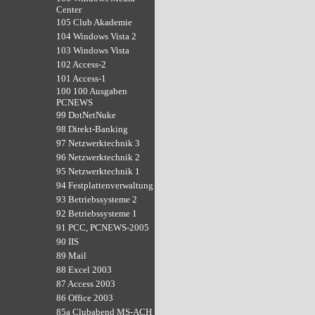
Center
105 Club Akademie
104 Windows Vista 2
103 Windows Vista
102 Access-2
101 Access-1
100 100 Ausgaben
PCNEWS
99 DotNetNuke
98 Direkt-Banking
97 Netzwerktechnik 3
96 Netzwerktechnik 2
95 Netzwerktechnik 1
94 Festplattenverwaltung
93 Betriebssysteme 2
92 Betriebssysteme 1
91 PCC, PCNEWS-2005
90 IIS
89 Mail
88 Excel 2003
87 Access 2003
86 Office 2003
85a Clubabend MS-ACH