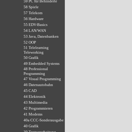
59 PC für Behinderte
58 Spiele
57 Telekom
56 Hardware
55 EDV-Basics
54 LAN/WAN
53 Java, Datenbanken
52 OOP
51 Telelearning
Teleworking
50 Grafik
49 Embedded Systems
48 Professional
Programming
47 Visual Programming
46 Datenautobahn
45 CAD
44 Elektronik
43 Multimedia
42 Programmieren
41 Modems
40a CCC-Sonderausgabe
40 Grafik
39 Textverarbeitung