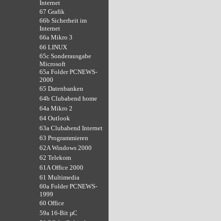
Internet
67 Grafik
66b Sicherheit im
Internet
66a Mikro 3
66 LINUX
65c Sonderausgabe
Microsoft
65a Folder PCNEWS-
2000
65 Datenbanken
64b Clubabend home
64a Mikro 2
64 Outlook
63a Clubabend Internet
63 Programmieren
62A Windows 2000
62 Telekom
61A Office 2000
61 Multimedia
60a Folder PCNEWS-
1999
60 Office
59a 16-Bit µC