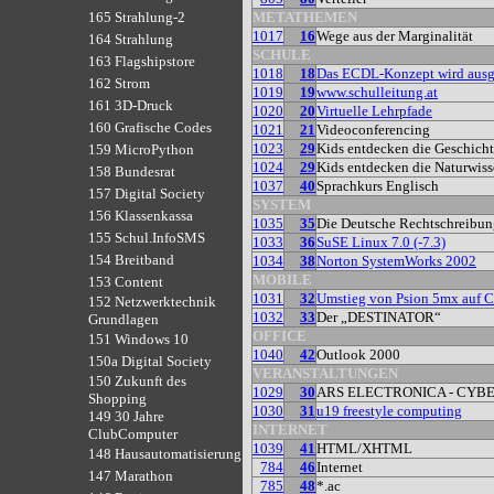
METATHEMEN
165 Strahlung-2
1017
16
Wege aus der Marginalität
164 Strahlung
SCHULE
163 Flagshipstore
1018
18
Das ECDL-Konzept wird ausg
162 Strom
1019
19
www.schulleitung.at
161 3D-Druck
1020
20
Virtuelle Lehrpfade
160 Grafische Codes
1021
21
Videoconferencing
1023
29
Kids entdecken die Geschich
159 MicroPython
1024
29
Kids entdecken die Naturwiss
158 Bundesrat
1037
40
Sprachkurs Englisch
157 Digital Society
SYSTEM
156 Klassenkassa
1035
35
Die Deutsche Rechtschreibung
155 Schul.InfoSMS
1033
36
SuSE Linux 7.0 (-7.3)
154 Breitband
1034
38
Norton SystemWorks 2002
MOBILE
153 Content
1031
32
Umstieg von Psion 5mx auf 
152 Netzwerktechnik
1032
33
Der „DESTINATOR“
Grundlagen
OFFICE
151 Windows 10
1040
42
Outlook 2000
150a Digital Society
VERANSTALTUNGEN
150 Zukunft des
1029
30
ARS ELECTRONICA - CYB
Shopping
1030
31
u19 freestyle computing
149 30 Jahre
INTERNET
ClubComputer
1039
41
HTML/XHTML
148 Hausautomatisierung
784
46
Internet
147 Marathon
785
48
*.ac