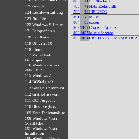
1008
11
ISDNtechnik
125 Google+
795
73
Holz-Elektronik
796
74
INFINEON
124 Rechteverwaltung
801
79
MTM
123 Notfälle
804
80
excon
122 Windows & Linux
807
1002
Chauvin Arnoux
121 Fotografieren
808
1003
Music Service
120 Landkarten
809
1004
CISCO SYSTEMS AUSTRIA
119 Office 2010
118 Linux
117 Visual Web
Developer
116 Windows Server
2008 RC2
115 Windows 7
114 DOStalgisch
113 Google Universum
112 Grafik-Passwort
111 CC | Angebot
110 Ohne Registry
109 Vista Fehleranalyse
108 Windows Vista
Oberfläche
107 Windows Vista
Installation
106 Windows Media