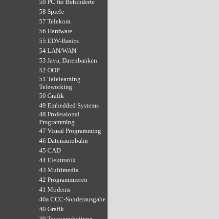
59 PC für Behinderte
58 Spiele
57 Telekom
56 Hardware
55 EDV-Basics
54 LAN/WAN
53 Java, Datenbanken
52 OOP
51 Telelearning
Teleworking
50 Grafik
49 Embedded Systems
48 Professional
Programming
47 Visual Programming
46 Datenautobahn
45 CAD
44 Elektronik
43 Multimedia
42 Programmieren
41 Modems
40a CCC-Sonderausgabe
40 Grafik
39 Textverarbeitung