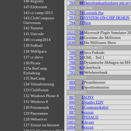
146 Registry
789
60
Datenbankanbindung mit m
145 Elektronik
ELEKTRONIK
792
71
Logistik Pur
143 cc-camp-2015
793
72
SYSTEM-ON-CHIP DESIGN
143 ClubComputer
794
72
Resi
Universum
SPIELE
142 Tastatur
1022
28
Microsoft Flight Simulator 2
141 Unicode
1036
40
Gewinne die Millionen
140 cccamp2014
1038
41
Die Millionen Show
139 Fußball
PROGRAMMIEREN
138 WebSpace
786
49
Java Fraktale
137 cc-drive
787
53
UML - Teil 1
788
55
Dynamische Abfragen im MS
136 Picasa
790
65
Gästebuch
135a BarCamp
791
66
Webdatenbank
Einladung
LUSTIGES
135 BarCamp
989
2
PromiInternet
134 Virtualisierung
999
6
Sportlermonitor
133 ClubForum
INSERATE
132 Windows Phone 8
987
1
SONY
131 Windows 8
990
3
Stadler EDV
992
5
Computerkabel
130 Fotomosaik
997
6
excon
129 Panoramen
1000
7
PESACO
128 Webserver
1001
8
At-net
127 Zensur im Internet
1004
9
excon
126 ClubComputer 2012