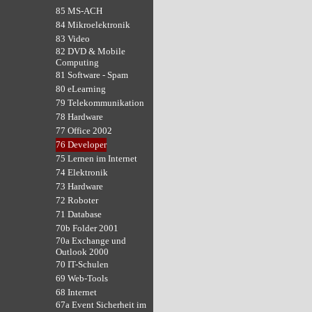
85 MS-ACH
84 Mikroelektronik
83 Video
82 DVD & Mobile
Computing
81 Software - Spam
80 eLearning
79 Telekommunikation
78 Hardware
77 Office 2002
76 Developer
75 Lernen im Internet
74 Elektronik
73 Hardware
72 Roboter
71 Database
70b Folder 2001
70a Exchange und
Outlook 2000
70 IT-Schulen
69 Web-Tools
68 Internet
67a Event Sicherheit im