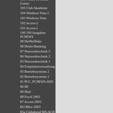
Center
105 Club Akademie
104 Windows Vista 2
103 Windows Vista
102 Access-2
101 Access-1
100 100 Ausgaben
PCNEWS
99 DotNetNuke
98 Direkt-Banking
97 Netzwerktechnik 3
96 Netzwerktechnik 2
95 Netzwerktechnik 1
94 Festplattenverwaltung
93 Betriebssysteme 2
92 Betriebssysteme 1
91 PCC, PCNEWS-2005
90 IIS
89 Mail
88 Excel 2003
87 Access 2003
86 Office 2003
85a Clubabend MS-ACH