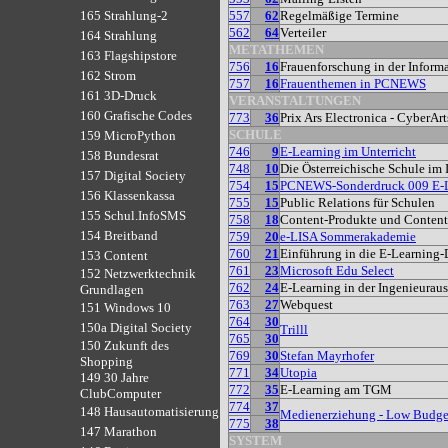
557
62
Regelmäßige Termine
165 Strahlung-2
562
64
Verteiler
164 Strahlung
METATHEMEN
163 Flagshipstore
756
16
Frauenforschung in der Inform
162 Strom
757
16
Frauenthemen in PCNEWS
161 3D-Druck
VERANSTALTUNGEN
160 Grafische Codes
773
36
Prix Ars Electronica - CyberAr
SCHULE
159 MicroPython
746
9
E-Learning im Unterricht
158 Bundesrat
748
10
Die Österreichische Schule im 
157 Digital Society
754
15
PCNEWS-Sonderdruck 009 E-L
156 Klassenkassa
755
15
Public Relations für Schulen
155 Schul.InfoSMS
758
18
Content-Produkte und Content
154 Breitband
759
20
e-LISA Sommerakademie
760
21
Einführung in die E-Learning-
153 Content
761
23
Microsoft Edu Select
152 Netzwerktechnik
762
24
E-Learning in der Ingenieurau
Grundlagen
763
27
Webquest
151 Windows 10
764
30
150a Digital Society
Trilll
765
30
150 Zukunft des
769
30
Stefan Mayrhofer
Shopping
771
34
Utopia
149 30 Jahre
772
35
E-Learning am TGM
ClubComputer
774
37
148 Hausautomatisierung
Medienerziehung - Low Budge
775
38
147 Marathon
SYSTEM