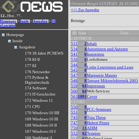
Christian Berger
LUSTIGES
20.10.2002
<<< Zur Ausgabe
12..
Hist..
??..
Beiträge
>
>
>
Homepage
Inside
Ausgaben
80
eLearning
ID
Seite
Titel
Homepage
LIESMICH
Inside
531
2
Inhalt
Ausgaben
534
4
Autorinnen und Autoren
179 38 Jahre PCNEWS
541
6
Inserenten
536
6
Lieferfirmen
178 KI II
544
8
177 KI
Liebe Leserinnen und Leser
545
8
176 Netzwerke
547
8
Margarete Maurer
175 Python &
548
8
Tagung Mikroelektronik 2003
Digitaltechnik
559
64
Impressum
174 Software
560
64
Web-Services
173 IT-Geschichte
563
1001
Cover
172 Windows 11
CLUBS
171 CPU
550
9
PCC-Seminare
551
9
170 Windows-10 IIII
745
9
Tina Thron
169 Windows-10 III
747
9
Hubert Pitner
168 Windows-10 II
750
13
ADIM
167 Windows-10 I
552
62
Termine
166 Strahlung-3
553
62
Mailing-Listen