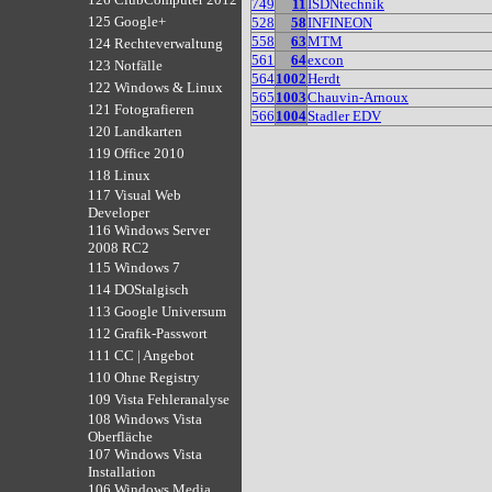
749
11
ISDNtechnik
125 Google+
528
58
INFINEON
558
63
MTM
124 Rechteverwaltung
561
64
excon
123 Notfälle
564
1002
Herdt
122 Windows & Linux
565
1003
Chauvin-Arnoux
121 Fotografieren
566
1004
Stadler EDV
120 Landkarten
119 Office 2010
118 Linux
117 Visual Web
Developer
116 Windows Server
2008 RC2
115 Windows 7
114 DOStalgisch
113 Google Universum
112 Grafik-Passwort
111 CC | Angebot
110 Ohne Registry
109 Vista Fehleranalyse
108 Windows Vista
Oberfläche
107 Windows Vista
Installation
106 Windows Media