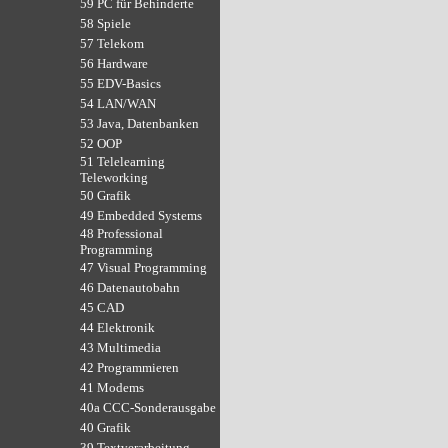
59 PC für Behinderte
58 Spiele
57 Telekom
56 Hardware
55 EDV-Basics
54 LAN/WAN
53 Java, Datenbanken
52 OOP
51 Telelearning
Teleworking
50 Grafik
49 Embedded Systems
48 Professional
Programming
47 Visual Programming
46 Datenautobahn
45 CAD
44 Elektronik
43 Multimedia
42 Programmieren
41 Modems
40a CCC-Sonderausgabe
40 Grafik
39 Textverarbeitung