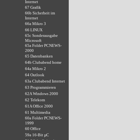
Internet
67 Grafik
66b Sicherheit im
Internet
66a Mikro 3
66 LINUX
65c Sonderausgabe
Microsoft
65a Folder PCNEWS-
2000
65 Datenbanken
64b Clubabend home
64a Mikro 2
64 Outlook
63a Clubabend Internet
63 Programmieren
62A Windows 2000
62 Telekom
61A Office 2000
61 Multimedia
60a Folder PCNEWS-
1999
60 Office
59a 16-Bit µC