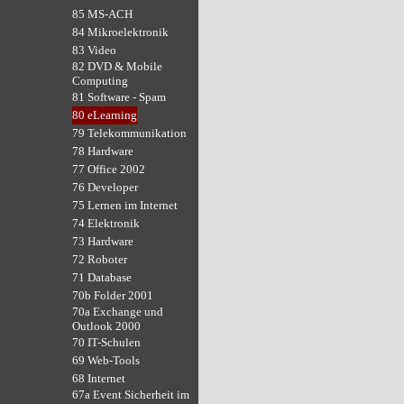
85 MS-ACH
84 Mikroelektronik
83 Video
82 DVD & Mobile
Computing
81 Software - Spam
80 eLearning
79 Telekommunikation
78 Hardware
77 Office 2002
76 Developer
75 Lernen im Internet
74 Elektronik
73 Hardware
72 Roboter
71 Database
70b Folder 2001
70a Exchange und
Outlook 2000
70 IT-Schulen
69 Web-Tools
68 Internet
67a Event Sicherheit im