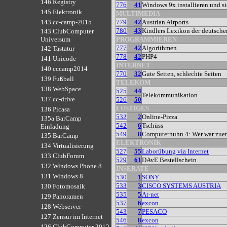
146 Registry
776
41
Windows 9x installieren und s
145 Elektronik
MULTIMEDIA
779
42
Austrian Airports
143 cc-camp-2015
780
43
Kindlers Lexikon der deutschen
143 ClubComputer
PROGRAMMIEREN
Universum
777
42
Algorithmen
142 Tastatur
778
42
PHP4
141 Unicode
INTERNET
140 cccamp2014
770
32
Gute Seiten, schlechte Seiten
139 Fußball
TELEKOM
138 WebSpace
525
44
Telekommunikation
137 cc-drive
526
50
LUSTIGES
136 Picasa
532
2
Online-Pizza
135a BarCamp
542
6
Tschüss
Einladung
549
8
Computerhuhn 4: Wer war zuer
135 BarCamp
ELEKTRONIK
134 Virtualisierung
527
55
Laborübung via Internet
133 ClubForum
529
61
DAvE Bestellschein
132 Windows Phone 8
INSERATE
131 Windows 8
530
1
SONY
533
3
CISCO SYSTEMS AUSTRIA
130 Fotomosaik
535
5
At-net
129 Panoramen
537
6
excon
128 Webserver
543
7
PESACO
127 Zensur im Internet
546
8
excon
126 ClubComputer 2012