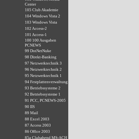
Center
105 Club Akademie
104 Windows Vista 2
103 Windows Vista
102 Access-2
101 Access-1
100 100 Ausgaben
PCNEWS
99 DotNetNuke
98 Direkt-Banking
97 Netzwerktechnik 3
96 Netzwerktechnik 2
95 Netzwerktechnik 1
94 Festplattenverwaltung
93 Betriebssysteme 2
92 Betriebssysteme 1
91 PCC, PCNEWS-2005
90 IIS
89 Mail
88 Excel 2003
87 Access 2003
86 Office 2003
85a Clubabend MS-ACH