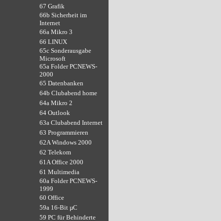
67 Grafik
66b Sicherheit im
Internet
66a Mikro 3
66 LINUX
65c Sonderausgabe
Microsoft
65a Folder PCNEWS-
2000
65 Datenbanken
64b Clubabend home
64a Mikro 2
64 Outlook
63a Clubabend Internet
63 Programmieren
62A Windows 2000
62 Telekom
61A Office 2000
61 Multimedia
60a Folder PCNEWS-
1999
60 Office
59a 16-Bit µC
59 PC für Behinderte