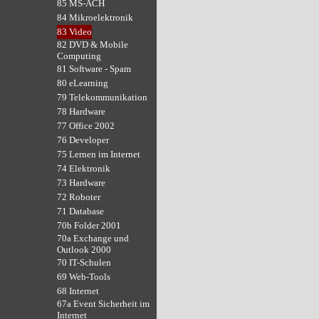
85 MS-ACH
84 Mikroelektronik
83 Video
82 DVD & Mobile
Computing
81 Software - Spam
80 eLearning
79 Telekommunikation
78 Hardware
77 Office 2002
76 Developer
75 Lernen im Internet
74 Elektronik
73 Hardware
72 Roboter
71 Database
70b Folder 2001
70a Exchange und
Outlook 2000
70 IT-Schulen
69 Web-Tools
68 Internet
67a Event Sicherheit im
Internet