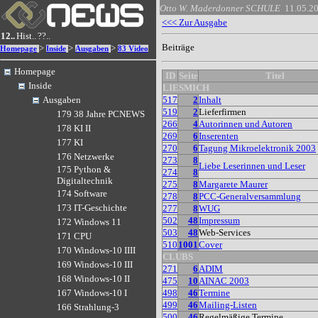
Otto W. Maderdonner
SCHULE
11.05.2
<<< Zur Ausgabe
12..
Hist..
??..
Beiträge
>
>
>
Homepage
Inside
Ausgaben
83 Video
Homepage
ID
Seite
Titel
Inside
LIESMICH
517
2
Inhalt
Ausgaben
519
2
Lieferfirmen
179 38 Jahre PCNEWS
266
4
Autorinnen und Autoren
178 KI II
269
6
Inserenten
177 KI
270
6
Tagung Mikroelektronik 2003
176 Netzwerke
273
8
Liebe Leserinnen und Leser
175 Python &
274
8
Digitaltechnik
275
8
Margarete Maurer
174 Software
278
8
PCC-Generalversammlung
173 IT-Geschichte
277
8
WUG
502
48
Impressum
172 Windows 11
503
48
Web-Services
171 CPU
510
1001
Cover
170 Windows-10 IIII
CLUBS
169 Windows-10 III
271
6
ADIM
168 Windows-10 II
475
10
AINAC 2003
498
46
Termine
167 Windows-10 I
499
46
Mailing-Listen
166 Strahlung-3
500
46
Regelmäßige Termine