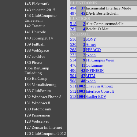
ELEKTRONIK
145 Elektronik
494
37
Incremental Interface Mode
143 cc-camp-2015
497
45
DAvE Bestellschein
143 ClubComputer
LUSTIGES
Universum
518
2
Alte Computermodelle
142 Tastatur
267
4
Beicht-O-Mat
141 Unicode
INSERATE
140 cccamp2014
516
1
SONY
139 Fußball
520
3
At-net
268
5
PESACO
138 WebSpace
272
7
excon
137 cc-drive
514
9
FH Campus Wien
136 Picasa
476
11
Columnae
135a BarCamp
496
42
INFINEON
Einladung
501
47
MTM
135 BarCamp
508
48
excon
134 Virtualisierung
511
1002
Chauvin Arnoux
133 ClubForum
512
1003
Interface Consult
513
1004
Stadler EDV
132 Windows Phone 8
131 Windows 8
130 Fotomosaik
129 Panoramen
128 Webserver
127 Zensur im Internet
126 ClubComputer 2012