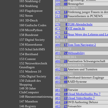
165 Strahlung-2
509
48
Herausgeber
164 Strahlung
METATHEMEN
163 Flagshipstore
479
14
Förderung junger Frauen in de
162 Strom
515
16
Frauenthemen in PCNEWS
SCHULE
161 3D-Druck
276
8
TGM-Abendschule
160 Grafische Codes
471
8
VIT macht fit
159 MicroPython
477
12
Neue Wege des Lehrens und Le
158 Bundesrat
478
12
157 Digital Society
MOBILE
156 Klassenkassa
480
17
Tom Tom Navigator 2
INTERNET
155 Schul.InfoSMS
491
29
Webusability
154 Breitband
MULTIMEDIA
153 Content
486
28
Faszination Schwangerschaft
152 Netzwerktechnik
PROGRAMMIEREN
Grundlagen
492
31
Ameisen und Turmiten
151 Windows 10
HARDWARE
150a Digital Society
493
34
Breitband-Internet-Zugänge
150 Zukunft des
495
40
RAID-Systeme
Shopping
VIDEO
149 30 Jahre
481
18
Firewire
ClubComputer
482
19
Ulead MediaStudio Pro 7
148 Hausautomatisierung
483
22
Ulead VideoStudio 7
147 Marathon
484
24
DVD Authoring Deluxe
485
27
Fotoarchiv
146 Registry