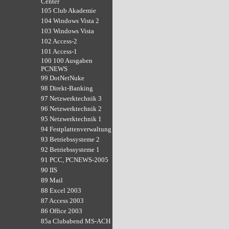
Center
105 Club Akademie
104 Windows Vista 2
103 Windows Vista
102 Access-2
101 Access-1
100 100 Ausgaben
PCNEWS
99 DotNetNuke
98 Direkt-Banking
97 Netzwerktechnik 3
96 Netzwerktechnik 2
95 Netzwerktechnik 1
94 Festplattenverwaltung
93 Betriebssysteme 2
92 Betriebssysteme 1
91 PCC, PCNEWS-2005
90 IIS
89 Mail
88 Excel 2003
87 Access 2003
86 Office 2003
85a Clubabend MS-ACH