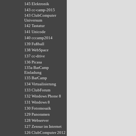
145 Elektronik
143 cc-camp-2015
143 ClubComputer
Universum
142 Tastatur
141 Unicode
140 cccamp2014
139 Fußball
138 WebSpace
137 cc-drive
136 Picasa
135a BarCamp
Einladung
135 BarCamp
134 Virtualisierung
133 ClubForum
132 Windows Phone 8
131 Windows 8
130 Fotomosaik
129 Panoramen
128 Webserver
127 Zensur im Internet
126 ClubComputer 2012