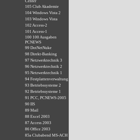
Center
105 Club Akademie
104 Windows Vista 2
103 Windows Vista
102 Access-2
101 Access-1
100 100 Ausgaben
PCNEWS
99 DotNetNuke
98 Direkt-Banking
97 Netzwerktechnik 3
96 Netzwerktechnik 2
95 Netzwerktechnik 1
94 Festplattenverwaltung
93 Betriebssysteme 2
92 Betriebssysteme 1
91 PCC, PCNEWS-2005
90 IIS
89 Mail
88 Excel 2003
87 Access 2003
86 Office 2003
85a Clubabend MS-ACH