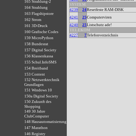
165 Strahlung-2
SYSTEM
164 Strahlung
4239
24
Resetfeste RAM-DISK
163 Flagshipstore
4241
25
Computerviren
162 Strom
4240
25
Listschutz ade!
161 3D-Druck
TELEKOM
160 Grafische Codes
4227
7
Telefonverzeichnis
159 MicroPython
158 Bundesrat
157 Digital Society
156 Klassenkassa
155 Schul.InfoSMS
154 Breitband
153 Content
152 Netzwerktechnik
Grundlagen
151 Windows 10
150a Digital Society
150 Zukunft des
Shopping
149 30 Jahre
ClubComputer
148 Hausautomatisierung
147 Marathon
146 Registry