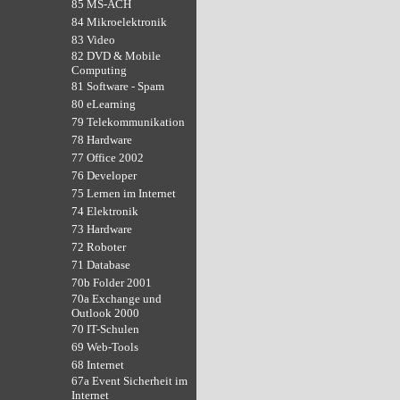
85 MS-ACH
84 Mikroelektronik
83 Video
82 DVD & Mobile
Computing
81 Software - Spam
80 eLearning
79 Telekommunikation
78 Hardware
77 Office 2002
76 Developer
75 Lernen im Internet
74 Elektronik
73 Hardware
72 Roboter
71 Database
70b Folder 2001
70a Exchange und
Outlook 2000
70 IT-Schulen
69 Web-Tools
68 Internet
67a Event Sicherheit im
Internet