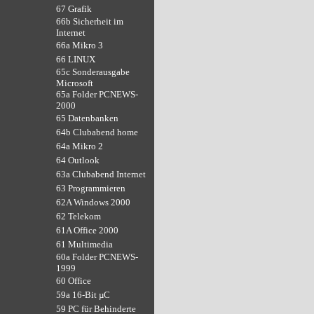
67 Grafik
66b Sicherheit im
Internet
66a Mikro 3
66 LINUX
65c Sonderausgabe
Microsoft
65a Folder PCNEWS-
2000
65 Datenbanken
64b Clubabend home
64a Mikro 2
64 Outlook
63a Clubabend Internet
63 Programmieren
62A Windows 2000
62 Telekom
61A Office 2000
61 Multimedia
60a Folder PCNEWS-
1999
60 Office
59a 16-Bit µC
59 PC für Behinderte