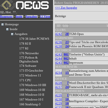
Robert Smola
PROGRAMMIEREN
28.05
<<< Zur Ausgabe
12..
Hist..
??..
Beiträge
>
>
>
Homepage
Inside
Ausgaben
13 Viren
Homepage
ID
Seite
T
Inside
CLUBS
4242
28
TGM-Opus
Ausgaben
HARDWARE
179 38 Jahre PCNEWS
4236
23
Tips und Tricks zur Herculesk
178 KI II
4238
24
Fehler im Phoenix ROM BIOS 
177 KI
LIESMICH
176 Netzwerke
4243
901
Titelseite ("Viribus Unitis")
175 Python &
4244
902
Inhalt
Digitaltechnik
4245
902
Impressum
174 Software
MATHEMATIK
173 IT-Geschichte
Kurzanleitung zum Arbeiten
4234
15
und Demo-Texte
172 Windows 11
OFFICE
171 CPU
4228
7
Word-Druckertreiber für den
170 Windows-10 IIII
4237
24
Framework II mit Quadram 3
169 Windows-10 III
PROGRAMMIEREN
168 Windows-10 II
4226
1
TURBO-BASIC, mehr als ein 
4230
10
167 Windows-10 I
Intelligence Compiler - Exper
4229
10
166 Strahlung-3
4235
16
Programmieren mit "muSIMP