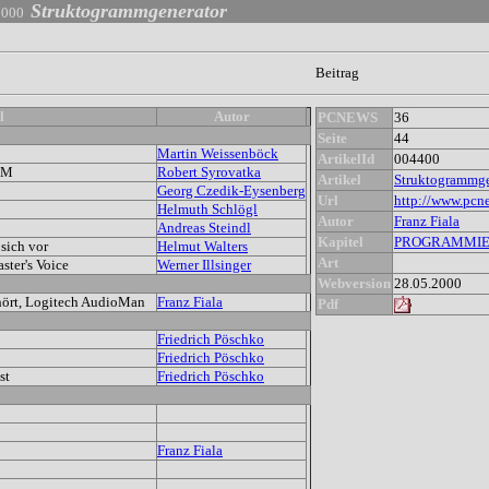
Struktogrammgenerator
2000
Beitrag
l
Autor
PCNEWS
36
Seite
44
Martin Weissenböck
ArtikelId
004400
GM
Robert Syrovatka
Artikel
Struktogrammge
Georg Czedik-Eysenberg
Url
http://www.pcn
Helmuth Schlögl
Autor
Franz Fiala
Andreas Steindl
Kapitel
PROGRAMMI
 sich vor
Helmut Walters
Art
ster's Voice
Werner Illsinger
Webversion
28.05.2000
hört, Logitech AudioMan
Franz Fiala
Pdf
Friedrich Pöschko
Friedrich Pöschko
st
Friedrich Pöschko
Franz Fiala