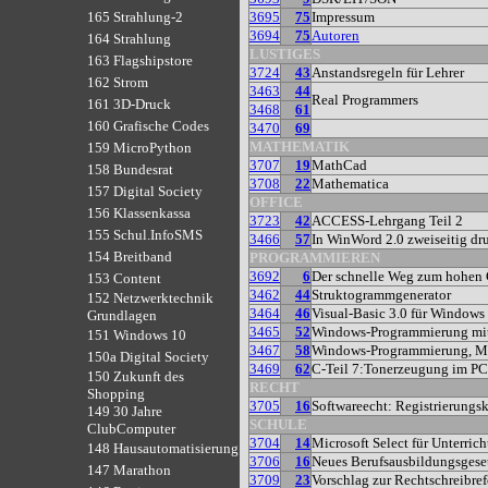
3695
75
Impressum
165 Strahlung-2
3694
75
Autoren
164 Strahlung
LUSTIGES
163 Flagshipstore
3724
43
Anstandsregeln für Lehrer
162 Strom
3463
44
Real Programmers
161 3D-Druck
3468
61
160 Grafische Codes
3470
69
MATHEMATIK
159 MicroPython
3707
19
MathCad
158 Bundesrat
3708
22
Mathematica
157 Digital Society
OFFICE
156 Klassenkassa
3723
42
ACCESS-Lehrgang Teil 2
155 Schul.InfoSMS
3466
57
In WinWord 2.0 zweiseitig dr
154 Breitband
PROGRAMMIEREN
3692
6
Der schnelle Weg zum hohen
153 Content
3462
44
Struktogrammgenerator
152 Netzwerktechnik
3464
46
Visual-Basic 3.0 für Windows
Grundlagen
3465
52
Windows-Programmierung 
151 Windows 10
3467
58
Windows-Programmierung,
150a Digital Society
3469
62
C-Teil 7:Tonerzeugung im PC
150 Zukunft des
RECHT
Shopping
3705
16
Softwareecht: Registrierungsk
149 30 Jahre
SCHULE
ClubComputer
3704
14
Microsoft Select für Unterric
148 Hausautomatisierung
3706
16
Neues Berufsausbildungsgese
147 Marathon
3709
23
Vorschlag zur Rechtschreibre