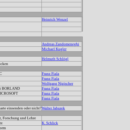
Heinrich Wenzel
Andreas Zandomeneghi
Michael Kugler
Helmuth Schlögl
ucken
 C
Franz Fiala
Franz Fiala
Wolfgang Nigischer
mit BORLAND
Franz Fiala
 MICROSOFT
Franz Fiala
Franz Fiala
arte einsenden oder nicht?
Walter Jaburek
ht, Forschung und Lehre
tz
K. Schlick
form