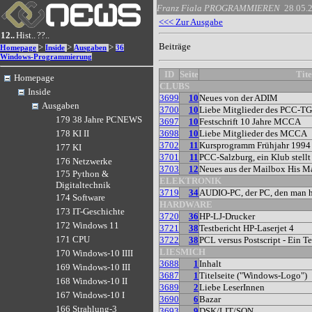
Franz Fiala
PROGRAMMIEREN
28.05.
<<< Zur Ausgabe
12..
Hist..
??..
Beiträge
>
>
>
Homepage
Inside
Ausgaben
36
Windows-Programmierung
ID
Seite
Tite
Homepage
CLUBS
Inside
3699
10
Neues von der ADIM
Ausgaben
3700
10
Liebe Mitglieder des PCC-T
179 38 Jahre PCNEWS
3697
10
Festschrift 10 Jahre MCCA
3698
10
Liebe Mitglieder des MCCA
178 KI II
3702
11
Kursprogramm Frühjahr 1994
177 KI
3701
11
PCC-Salzburg, ein Klub stellt
176 Netzwerke
3703
12
Neues aus der Mailbox His Ma
175 Python &
ELEKTRONIK
Digitaltechnik
3719
34
AUDIO-PC, der PC, den man 
174 Software
HARDWARE
173 IT-Geschichte
3720
36
HP-LJ-Drucker
172 Windows 11
3721
38
Testbericht HP-Laserjet 4
171 CPU
3722
38
PCL versus Postscript - Ein Te
LIESMICH
170 Windows-10 IIII
3688
1
Inhalt
169 Windows-10 III
3687
1
Titelseite ("Windows-Logo")
168 Windows-10 II
3689
2
Liebe LeserInnen
167 Windows-10 I
3690
6
Bazar
166 Strahlung-3
3693
9
DSK/LIT/SON