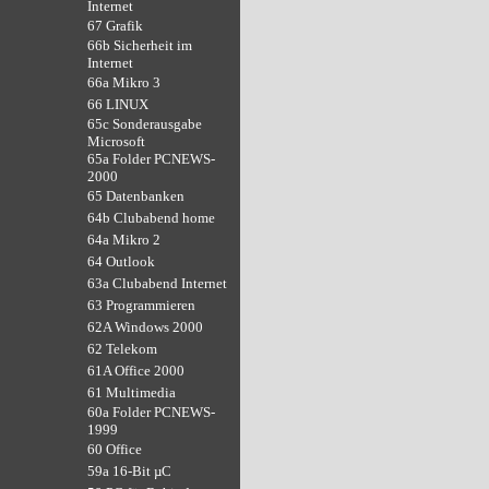
Internet
67 Grafik
66b Sicherheit im
Internet
66a Mikro 3
66 LINUX
65c Sonderausgabe
Microsoft
65a Folder PCNEWS-
2000
65 Datenbanken
64b Clubabend home
64a Mikro 2
64 Outlook
63a Clubabend Internet
63 Programmieren
62A Windows 2000
62 Telekom
61A Office 2000
61 Multimedia
60a Folder PCNEWS-
1999
60 Office
59a 16-Bit µC