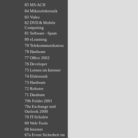
85 MS-ACH
84 Mikroelektronik
83 Video
82 DVD & Mobile
Computing
81 Software - Spam
80 eLearning
79 Telekommunikation
78 Hardware
77 Office 2002
76 Developer
75 Lernen im Internet
74 Elektronik
73 Hardware
72 Roboter
71 Database
70b Folder 2001
70a Exchange und
Outlook 2000
70 IT-Schulen
69 Web-Tools
68 Internet
67a Event Sicherheit im