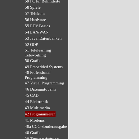
59 PC für Behinderte
58 Spiele
57 Telekom
56 Hardware
55 EDV-Basics
54 LAN/WAN
53 Java, Datenbanken
52 OOP
51 Telelearning
Teleworking
50 Grafik
49 Embedded Systems
48 Professional
Programming
47 Visual Programming
46 Datenautobahn
45 CAD
44 Elektronik
43 Multimedia
42 Programmieren
41 Modems
40a CCC-Sonderausgabe
40 Grafik
39 Textverarbeitung