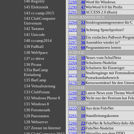
146 Registry
3288
46
Word für Windows
3290
47
WinWord 6.0 für Profis
145 Elektronik
3291
50
ACCESS 2.0 (Kurs)
143 cc-camp-2015
PROGRAMMIEREN
143 ClubComputer
3294
53
Struktogrammgenerator für C
Universum
142 Tastatur
3295
54
Achtung Sprachpolizei!
141 Unicode
3296
55
Ein einfaches Paßwort-Progr
140 cccamp2014
3297
56
Assembler wieder in?
139 Fußball
3299
60
Programmieren lernen
SCHULE
138 WebSpace
3263
18
Neues vom SchulNetz
137 cc-drive
3264
19
Schulnetz-Nodelist
136 Picasa
3265
21
Schulnetz für Einsteiger
135a BarCamp
Studiengänge mit Fernstudie
Einladung
3273
32
Postsekundarbereich
135 BarCamp
3276
36
Kreuzworträtsel für den Unter
134 Virtualisierung
SYSTEM
133 ClubForum
3268
27
Latest News zum Thema Win
3298
59
Nicht nur der Pentium hat Feh
132 Windows Phone 8
TELEKOM
131 Windows 8
3255
12
Aus dem FidoNet
130 Fotomosaik
3261
16
Standleitungskosten
129 Panoramen
128 Webserver
3266
22
FidoNet & SchulNetz-Info-Ab
127 Zensur im Internet
3267
25
FidoNet-Nodelist
3269
27
Aktuelles aus dem FIDO
126 ClubComputer 2012