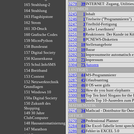
3279
39
INTERNET: Zugang, Utilities
165 Strahlung-2
LIESMICH
164 Strahlung
3245
1
Inhalt
163 Flagshipstore
3246
1
Titelseite ("Programmieren")
162 Strom
3247
3
Titelbild-Fertigung
161 3D-Druck
3248
3
Liebe LeserInnen!
3251
8
Reaktionen: Der Kunde ist Kö
160 Grafische Codes
3250
8
PCNEWS-Disketten
159 MicroPython
3252
10
Stellenangebote
158 Bundesrat
3253
10
Bazar
157 Digital Society
3292
51
Impressumseite automatisch er
156 Klassenkassa
3303
75
Impressum
155 Schul.InfoSMS
3304
75
Autoren
LUSTIGES
154 Breitband
3285
44
MS-Programmierer
153 Content
3287
45
Urlaubsantrag
152 Netzwerktechnik
3289
46
If OS were girls
Grundlagen
3293
51
How do you hunt elephants
151 Windows 10
3300
60
Top Ten Intel Slogans for the
150a Digital Society
3301
60
Intels Top 10-Ausreden zum P
150 Zukunft des
MATHEMATIK
Shopping
3274
34
Mathcad - Distributor für Öste
149 30 Jahre
OFFICE
ClubComputer
3270
28
Professional Planner
148 Hausautomatisierung
3284
44
Die Excel-Tabelle lernt sprec
147 Marathon
3286
45
Fehler in EXCEL 5.0