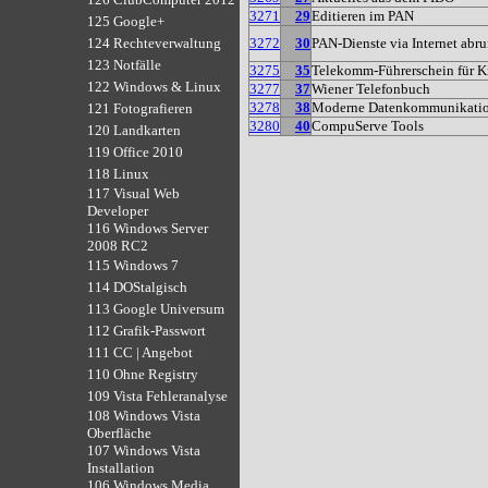
3271
29
Editieren im PAN
125 Google+
3272
30
PAN-Dienste via Internet abru
124 Rechteverwaltung
123 Notfälle
3275
35
Telekomm-Führerschein für K
122 Windows & Linux
3277
37
Wiener Telefonbuch
3278
38
Moderne Datenkommunikati
121 Fotografieren
3280
40
CompuServe Tools
120 Landkarten
119 Office 2010
118 Linux
117 Visual Web
Developer
116 Windows Server
2008 RC2
115 Windows 7
114 DOStalgisch
113 Google Universum
112 Grafik-Passwort
111 CC | Angebot
110 Ohne Registry
109 Vista Fehleranalyse
108 Windows Vista
Oberfläche
107 Windows Vista
Installation
106 Windows Media