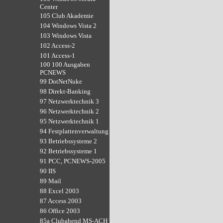
Center
105 Club Akademie
104 Windows Vista 2
103 Windows Vista
102 Access-2
101 Access-1
100 100 Ausgaben
PCNEWS
99 DotNetNuke
98 Direkt-Banking
97 Netzwerktechnik 3
96 Netzwerktechnik 2
95 Netzwerktechnik 1
94 Festplattenverwaltung
93 Betriebssysteme 2
92 Betriebssysteme 1
91 PCC, PCNEWS-2005
90 IIS
89 Mail
88 Excel 2003
87 Access 2003
86 Office 2003
85a Clubabend MS-ACH