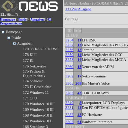
Barbara Haidner
PROGRAMMIEREN
2
<<< Zur Ausgabe
12..
Hist..
??..
Beiträge
>
>
>
Homepage
Inside
Ausgaben
42
Programmieren
ID
Seite
Homepage
CLUBS
Inside
3254
11
LIT/DSK
Ausgaben
3257
13
Liebe Mitglieder des PCC-T
179 38 Jahre PCNEWS
3256
13
Termine
3259
14
Liebe Mitglieder des CCC
178 KI II
3258
14
Liebe Mitglieder des MCCA
177 KI
176 Netzwerke
3260
15
Neues von der ADIM
175 Python &
Digitaltechnik
3262
17
Netze - Seminar
174 Software
3305
208
His Master's Voice
173 IT-Geschichte
GRAFIK
172 Windows 11
3283
43
COREL-DRAW!5
HARDWARE
171 CPU
3249
8
Laserpointer, LCD-Displays
170 Windows-10 IIII
3281
42
Den PC OPTIMAL konfigurie
169 Windows-10 III
3282
43
PC-Hardware
168 Windows-10 II
167 Windows-10 I
3302
61
Hardware-Interrupts
INTERNET
166 Strahlung-3