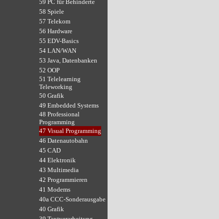
59 PC für Behinderte
58 Spiele
57 Telekom
56 Hardware
55 EDV-Basics
54 LAN/WAN
53 Java, Datenbanken
52 OOP
51 Telelearning
Teleworking
50 Grafik
49 Embedded Systems
48 Professional
Programming
47 Visual Programming
46 Datenautobahn
45 CAD
44 Elektronik
43 Multimedia
42 Programmieren
41 Modems
40a CCC-Sonderausgabe
40 Grafik
39 Textverarbeitung