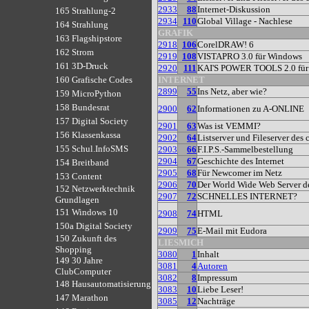
2933
88
Internet-Diskussion
165 Strahlung-2
2934
110
Global Village - Nachlese
164 Strahlung
GRAFIK
163 Flagshipstore
2918
106
CorelDRAW! 6
162 Strom
2919
108
VISTAPRO 3.0 für Windows
161 3D-Druck
2920
111
KAI'S POWER TOOLS 2.0 fü
INTERNET
160 Grafische Codes
2899
55
Ins Netz, aber wie?
159 MicroPython
158 Bundesrat
2900
62
Informationen zu A-ONLINE
157 Digital Society
2901
63
Was ist VEMMI?
156 Klassenkassa
2902
64
Listserver und Fileserver des 
155 Schul.InfoSMS
2903
66
F.I.P.S.-Sammelbestellung
2904
67
Geschichte des Internet
154 Breitband
2905
68
Für Newcomer im Netz
153 Content
2906
70
Der World Wide Web Server de
152 Netzwerktechnik
2907
72
SCHNELLES INTERNET?
Grundlagen
151 Windows 10
2908
74
HTML
150a Digital Society
2909
75
E-Mail mit Eudora
150 Zukunft des
LIESMICH
Shopping
3080
1
Inhalt
149 30 Jahre
3081
4
Autoren
ClubComputer
3082
8
Impressum
148 Hausautomatisierung
3083
10
Liebe Leser!
147 Marathon
3085
12
Nachträge