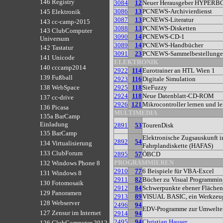
146 Registry
3084
12
Neuer Herausgeber HYPERB
3086
13
PCNEWS-Archivierdienst
145 Elektronik
3087
13
PCNEWS-Literatur
143 cc-camp-2015
3088
13
PCNEWS-Disketten
143 ClubComputer
3090
14
PCNEWS-CD-1
Universum
3089
14
PCNEWS-Handbücher
142 Tastatur
3091
23
PCNEWS-Sammelbestellung
141 Unicode
ELEKTRONIK
140 cccamp2014
2922
114
Eurotrainer an HTL Wien 1
139 Fußball
2923
116
Digitale Simulation
2925
118
SieFuzzy
138 WebSpace
2924
118
Neue Datenblatt-CD-ROM
137 cc-drive
2926
121
Mikrocontroller lernen und l
136 Picasa
MULTIMEDIA
135a BarCamp
Einladung
2891
53
TourenDisk
135 BarCamp
Elektronische Zugsauskunft 
2892
54
134 Virtualisierung
Fahrplandiskette (HAFAS)
133 ClubForum
2895
57
ÖBCD
PROGRAMMIEREN
132 Windows Phone 8
2910
77
6 Beispiele für VBA-Excel
131 Windows 8
2911
82
Bücher zu Visual Programmin
130 Fotomosaik
2912
84
Schwerpunkte ebener Flächen
129 Panoramen
2913
89
VISUAL BASIC, ein Werkzeug 
128 Webserver
2496
94
EDV-Programme zur Umwelte
127 Zensur im Internet
2914
94
2495
94
Christian Hauser
126 ClubComputer 2012