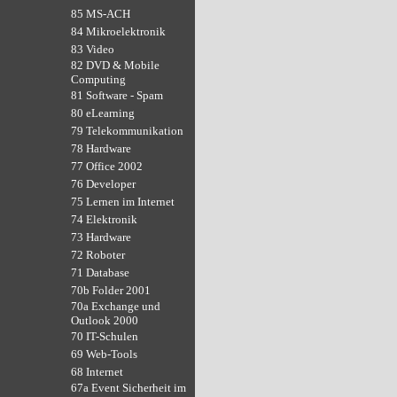
85 MS-ACH
84 Mikroelektronik
83 Video
82 DVD & Mobile
Computing
81 Software - Spam
80 eLearning
79 Telekommunikation
78 Hardware
77 Office 2002
76 Developer
75 Lernen im Internet
74 Elektronik
73 Hardware
72 Roboter
71 Database
70b Folder 2001
70a Exchange und
Outlook 2000
70 IT-Schulen
69 Web-Tools
68 Internet
67a Event Sicherheit im