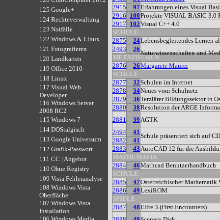
2915
97
Erfahrungen eines Visual Bas
125 Google+
2916
100
Projekte VISUAL BASIC 3.0
124 Rechteverwaltung
2917
102
Visual C++ 4.0
123 Notfälle
SCHULE
122 Windows & Linux
2875
24
Lebensbegleitendes Lernen a
2493
26
121 Fotografieren
Naturwissenschaften und Med
METATHEMEN
120 Landkarten
2876
26
Margarete Maurer
119 Office 2010
SCHULE
118 Linux
2877
32
Schulen im Internet
117 Visual Web
2878
34
Neues vom Schulnetz
Developer
2879
36
Terziärer Bildungssektor in Ös
116 Windows Server
2880
38
Resolution der ARGE Informa
2008 RC2
2881
39
AGTK
115 Windows 7
114 DOStalgisch
2494
41
Schule präsentiert sich auf
113 Google Universum
2882
41
2883
43
AutoCAD 12 für die Ausbild
112 Grafik-Passwort
MATHEMATIK
111 CC | Angebot
2884
46
Mathcad Benutzerhandbuch
110 Ohne Registry
SCHULE
109 Vista Fehleranalyse
2885
47
Österreichischer Mathematik
108 Windows Vista
2886
49
LexiROM
Oberfläche
SPIELE
107 Windows Vista
2887
48
Elite 3 (First Encounters)
Installation
106 Windows Media
2888
49
Scenery Disk