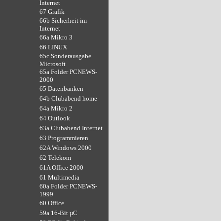
Internet
67 Grafik
66b Sicherheit im
Internet
66a Mikro 3
66 LINUX
65c Sonderausgabe
Microsoft
65a Folder PCNEWS-
2000
65 Datenbanken
64b Clubabend home
64a Mikro 2
64 Outlook
63a Clubabend Internet
63 Programmieren
62A Windows 2000
62 Telekom
61A Office 2000
61 Multimedia
60a Folder PCNEWS-
1999
60 Office
59a 16-Bit µC