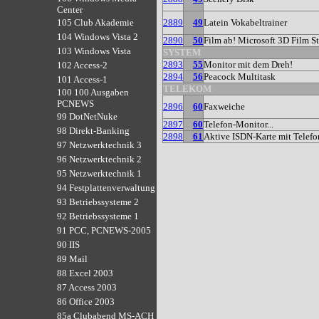
Center
2889
49
Latein Vokabeltrainer
105 Club Akademie
104 Windows Vista 2
2890
50
Film ab! Microsoft 3D Film S
103 Windows Vista
SYSTEM
2893
55
Monitor mit dem Dreh!
102 Access-2
2894
56
Peacock Multitask
101 Access-1
TELEKOM
100 100 Ausgaben
PCNEWS
2896
60
Faxweiche
99 DotNetNuke
2897
60
Telefon-Monitor...
98 Direkt-Banking
2898
61
Aktive ISDN-Karte mit Telefo
97 Netzwerktechnik 3
96 Netzwerktechnik 2
95 Netzwerktechnik 1
94 Festplattenverwaltung
93 Betriebssysteme 2
92 Betriebssysteme 1
91 PCC, PCNEWS-2005
90 IIS
89 Mail
88 Excel 2003
87 Access 2003
86 Office 2003
85a Clubabend MS-ACH