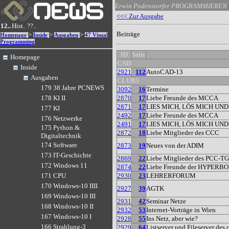
Erwin Podenstorfer
PROGRAMMIEREN
<<< Zur Ausgabe
12..
Hist..
??..
Beiträge
>
>
>
Homepage
Inside
Ausgaben
47 Visual
Programming
ID
Seite
Homepage
CAD
Inside
2921
112
AutoCAD-13
Ausgaben
CLUBS
179 38 Jahre PCNEWS
3092
16
Termine
2870
17
Liebe Freunde des MCCA
178 KI II
2871
17
LIES MICH, LÖS MICH UN
177 KI
2492
17
Liebe Freunde des MCCA
176 Netzwerke
2491
17
LIES MICH, LÖS MICH UN
175 Python &
2872
18
Liebe Mitglieder des CCC
Digitaltechnik
174 Software
2873
19
Neues von der ADIM
173 IT-Geschichte
2869
22
Liebe Mitglieder des PCC-T
172 Windows 11
2874
22
Liebe Freunde der HYPERB
2930
23
LEHRERFORUM
171 CPU
170 Windows-10 IIII
2927
39
AGTK
169 Windows-10 III
2931
42
Seminar Netze
168 Windows-10 II
2932
53
Internet-Vorträge in Wien
167 Windows-10 I
2928
55
Ins Netz, aber wie?
166 Strahlung-3
2929
64
Listserver und Fileserver des 