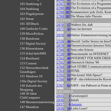
2787
93
The Evolution of a Programm
165 Strahlung-2
2788
104
The Evolution of a Programm
164 Strahlung
2790
107
Kommentiere jede Zeile, Kom
163 Flagshipstore
2789
107
Die Mann-Jahr-Theorie
162 Strom
INTERNET
161 3D-Druck
2976
17
Wußten Sie, daß
160 Grafische Codes
2977
43
Jazz im Internet
159 MicroPython
2978
44
Online Zimmerreservierung im
158 Bundesrat
2759
46
Herold: Gelbe Seiten im Inter
157 Digital Society
2979
46
Österreichweiter Internet-Vol
156 Klassenkassa
2760
47
Sein oder Schein
155 Schul.InfoSMS
2758
48
Bauernmarkt im INTERNET
2762
48
INTERNET FÜR KIDS ÜBER
154 Breitband
2761
49
Österreich Online '96
153 Content
2764
50
Soft STORE Communications
152 Netzwerktechnik
2763
51
HTML
Grundlagen
2765
52
Was kostet Web-Space?
151 Windows 10
2766
60
PGP - das elektronische Kuver
150a Digital Society
2767
62
SAVE - ein Paßwort in Form u
150 Zukunft des
Shopping
LIESMICH
149 30 Jahre
2935
1
Gewinnspiel
ClubComputer
2936
1
Inhalt
148 Hausautomatisierung
2937
6
Autoren
147 Marathon
2938
10
Liebe Leser!