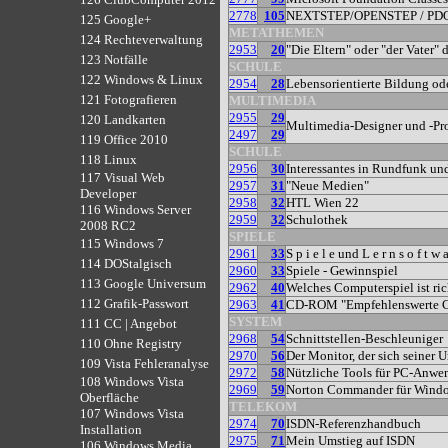
2778
105
NEXTSTEP/OPENSTEP / PDO
125 Google+
METATHEMEN
124 Rechteverwaltung
2953
20
"Die Eltern" oder "der Vater" 
123 Notfälle
SCHULE
122 Windows & Linux
2954
28
Lebensorientierte Bildung od
121 Fotografieren
MULTIMEDIA
2955
29
120 Landkarten
Multimedia-Designer und -Pr
2497
29
119 Office 2010
SCHULE
118 Linux
2956
30
Interessantes in Rundfunk un
117 Visual Web
2957
31
"Neue Medien"
Developer
2958
32
HTL Wien 22
116 Windows Server
2959
32
Schulothek
2008 RC2
SPIELE
115 Windows 7
2961
33
S p i e l e und L e r n s o f t w a
114 DOStalgisch
2960
33
Spiele - Gewinnspiel
113 Google Universum
2962
40
Welches Computerspiel ist ric
112 Grafik-Passwort
2963
41
CD-ROM "Empfehlenswerte C
SYSTEM
111 CC | Angebot
2968
54
Schnittstellen-Beschleuniger
110 Ohne Registry
2970
56
Der Monitor, der sich seiner
109 Vista Fehleranalyse
2972
58
Nützliche Tools für PC-Anwe
108 Windows Vista
2969
59
Norton Commander für Windo
Oberfläche
TELEKOM
107 Windows Vista
2974
70
ISDN-Referenzhandbuch
Installation
2975
71
Mein Umstieg auf ISDN
106 Windows Media