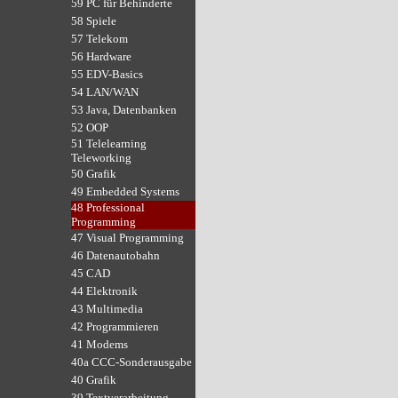
59 PC für Behinderte
58 Spiele
57 Telekom
56 Hardware
55 EDV-Basics
54 LAN/WAN
53 Java, Datenbanken
52 OOP
51 Telelearning
Teleworking
50 Grafik
49 Embedded Systems
48 Professional
Programming
47 Visual Programming
46 Datenautobahn
45 CAD
44 Elektronik
43 Multimedia
42 Programmieren
41 Modems
40a CCC-Sonderausgabe
40 Grafik
39 Textverarbeitung