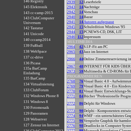
146 Registry
2939
12
Leserbriefe
2943
14
Nachträge
145 Elektronik
2942
14
Vorschau
143 cc-camp-2015
2940
14
Bazar
143 ClubComputer
2941
14
Autoren aufgepasst
Universum
2945
15
Schuledition Windows '95
142 Tastatur
2944
15
PCNEWS-CD, DSK, LIT
141 Unicode
2946
112
Impressum
140 cccamp2014
MULTIMEDIA
139 Fußball
2964
42
S.I.P.-Fit am PC
138 WebSpace
2965
43
Jazz im Internet
137 cc-drive
2966
44
Online Zimmerreservierung im
136 Picasa
2967
48
INTERNET FÜR KIDS ÜBER
135a BarCamp
2973
59
Multimedia & CD-ROMs für
Einladung
PROGRAMMIEREN
135 BarCamp
2768
76
Visual Basic 4.0 - Aufwärmru
134 Virtualisierung
2769
79
Visual Basic 4.0 - Ein Kinders
133 ClubForum
2770
81
Visual Basic Entwicklungs-St
132 Windows Phone 8
2771
84
Bücher "Professionelle Prog
131 Windows 8
2772
86
Delphi für Windows
130 Fotomosaik
2773
90
Delphi - Komponenten entwi
129 Panoramen
2774
94
WMF - ein unterschätztes Gra
128 Webserver
2775
96
Verspielte Graphik für harml
127 Zensur im Internet
2776
98
Deadlocks in Computer Syst
2777
99
Microsoft Foundation Classes
126 ClubComputer 2012