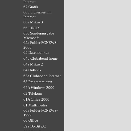
Internet
67 Grafik
66b Sicherheit im
Internet
66a Mikro 3
66 LINUX
65c Sonderausgabe
Microsoft
65a Folder PCNEWS-
2000
65 Datenbanken
64b Clubabend home
64a Mikro 2
64 Outlook
63a Clubabend Internet
63 Programmieren
62A Windows 2000
62 Telekom
61A Office 2000
61 Multimedia
60a Folder PCNEWS-
1999
60 Office
59a 16-Bit µC