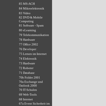
85 MS-ACH
84 Mikroelektronik
83 Video
82 DVD & Mobile
Computing
81 Software - Spam
80 eLearning
79 Telekommunikation
78 Hardware
77 Office 2002
76 Developer
75 Lernen im Internet
74 Elektronik
73 Hardware
72 Roboter
71 Database
70b Folder 2001
70a Exchange und
Outlook 2000
70 IT-Schulen
69 Web-Tools
68 Internet
67a Event Sicherheit im