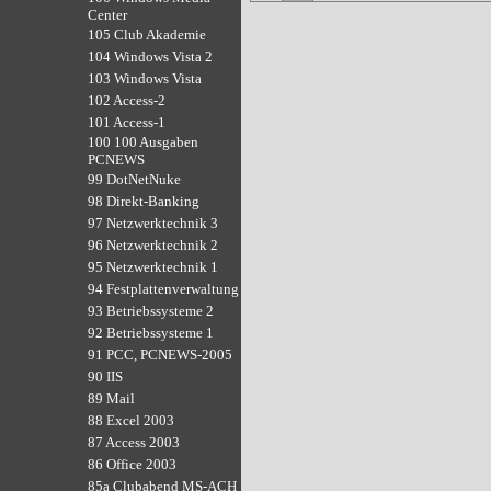
Center
105 Club Akademie
104 Windows Vista 2
103 Windows Vista
102 Access-2
101 Access-1
100 100 Ausgaben
PCNEWS
99 DotNetNuke
98 Direkt-Banking
97 Netzwerktechnik 3
96 Netzwerktechnik 2
95 Netzwerktechnik 1
94 Festplattenverwaltung
93 Betriebssysteme 2
92 Betriebssysteme 1
91 PCC, PCNEWS-2005
90 IIS
89 Mail
88 Excel 2003
87 Access 2003
86 Office 2003
85a Clubabend MS-ACH