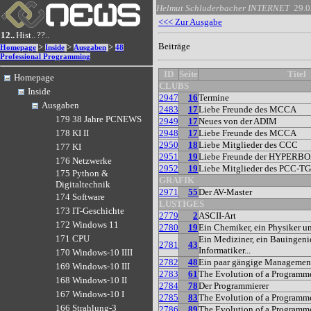
Helmut Schluderbacher
INTERNET
29.0
<<< Zur Ausgabe
12..
Hist..
??..
Beiträge
>
>
>
Homepage
Inside
Ausgaben
48
Professional Programming
ID
Seite
Titel
Homepage
CLUBS
Inside
2947
16
Termine
Ausgaben
2483
17
Liebe Freunde des MCCA
179 38 Jahre PCNEWS
2949
17
Neues von der ADIM
2948
17
Liebe Freunde des MCCA
178 KI II
2950
18
Liebe Mitglieder des CCC
177 KI
2951
19
Liebe Freunde der HYPERB
176 Netzwerke
2952
19
Liebe Mitglieder des PCC-T
175 Python &
GRAFIK
Digitaltechnik
2971
55
Der AV-Master
174 Software
LUSTIGES
173 IT-Geschichte
2779
2
ASCII-Art
172 Windows 11
2780
19
Ein Chemiker, ein Physiker und
171 CPU
Ein Mediziner, ein Bauingeni
2781
43
Informatiker...
170 Windows-10 IIII
2782
48
Ein paar gängige Manageme
169 Windows-10 III
2783
61
The Evolution of a Programm
168 Windows-10 II
2784
78
Der Programmierer
167 Windows-10 I
2785
83
The Evolution of a Programm
166 Strahlung-3
2786
89
The Evolution of a Programm