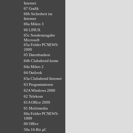
Internet
67 Grafik
66b Sicherheit im
Internet
66a Mikro 3
66 LINUX
65c Sonderausgabe
Microsoft
65a Folder PCNEWS-
2000
65 Datenbanken
64b Clubabend home
64a Mikro 2
64 Outlook
63a Clubabend Internet
63 Programmieren
62A Windows 2000
62 Telekom
61A Office 2000
61 Multimedia
60a Folder PCNEWS-
1999
60 Office
59a 16-Bit µC