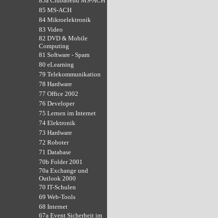
85a Clubabend MS-ACH
85 MS-ACH
84 Mikroelektronik
83 Video
82 DVD & Mobile
Computing
81 Software - Spam
80 eLearning
79 Telekommunikation
78 Hardware
77 Office 2002
76 Developer
75 Lernen im Internet
74 Elektronik
73 Hardware
72 Roboter
71 Database
70b Folder 2001
70a Exchange und
Outlook 2000
70 IT-Schulen
69 Web-Tools
68 Internet
67a Event Sicherheit im