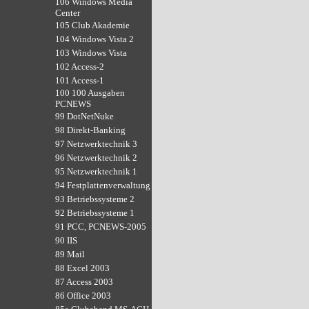
106 Windows Media
Center
105 Club Akademie
104 Windows Vista 2
103 Windows Vista
102 Access-2
101 Access-1
100 100 Ausgaben
PCNEWS
99 DotNetNuke
98 Direkt-Banking
97 Netzwerktechnik 3
96 Netzwerktechnik 2
95 Netzwerktechnik 1
94 Festplattenverwaltung
93 Betriebssysteme 2
92 Betriebssysteme 1
91 PCC, PCNEWS-2005
90 IIS
89 Mail
88 Excel 2003
87 Access 2003
86 Office 2003