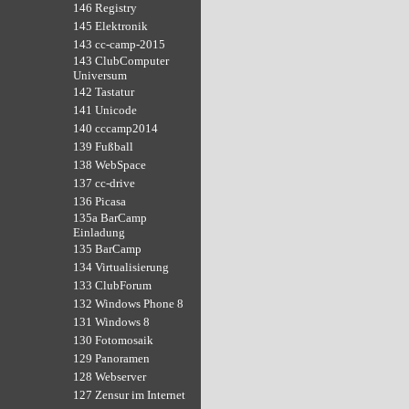
146 Registry
145 Elektronik
143 cc-camp-2015
143 ClubComputer
Universum
142 Tastatur
141 Unicode
140 cccamp2014
139 Fußball
138 WebSpace
137 cc-drive
136 Picasa
135a BarCamp
Einladung
135 BarCamp
134 Virtualisierung
133 ClubForum
132 Windows Phone 8
131 Windows 8
130 Fotomosaik
129 Panoramen
128 Webserver
127 Zensur im Internet