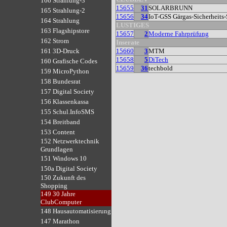
166 Strahlung-3
15655
31
SOLARBRUNN
165 Strahlung-2
15656
34
IoT-GSS Gärgas-Sicherheits
164 Strahlung
LUSTIGES
163 Flagshipstore
15657
2
Moderne Fahrprüfung
162 Strom
Inserate
15660
3
MTM
161 3D-Druck
15658
5
DiTech
160 Grafische Codes
15659
36
techbold
159 MicroPython
158 Bundesrat
157 Digital Society
156 Klassenkassa
155 Schul.InfoSMS
154 Breitband
153 Content
152 Netzwerktechnik
Grundlagen
151 Windows 10
150a Digital Society
150 Zukunft des
Shopping
149 30 Jahre
ClubComputer
148 Hausautomatisierung
147 Marathon