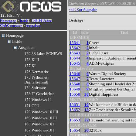
Christian Berger
LUSTIGES
05.06.2016
<<< Zur Ausgabe
12..
Hist..
??..
Beiträge
>
>
Homepage
Inside
149 30 Jahre
>
ClubComputer
Ausgaben
ID
Seite
Titel
Homepage
LIESMICH
Inside
15641
1
Cover
Ausgaben
15642
2
Inhalt
15643
2
Liebe Leser
179 38 Jahre PCNEWS
15644
4
Impressum, Autoren, Inseren
178 KI II
15645
4
ADIM-Skripten
177 KI
DigitalSociety
176 Netzwerke
15646
6
Warum Digital Society
175 Python &
15647
7
Team, Location
Digitaltechnik
15648
8
Shopping und Handel der Z
174 Software
15649
9
Mitglied werden bei Digital
173 IT-Geschichte
15650
30
Digital Happiness
METATHEMEN
172 Windows 11
15651
10
Wie kommen die Bilder in da
171 CPU
15652
18
Zur Geschichte der Schulinf
170 Windows-10 IIII
CLUBDIGITALHOME
169 Windows-10 III
15653
22
Hausautomatisierung mit Fi
168 Windows-10 II
CLUBSYSTEM
167 Windows-10 I
15654
26
32105x
CLUBDEV