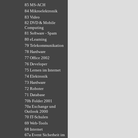
85 MS-ACH
84 Mikroelektronik
83 Video
82 DVD & Mobile
Computing
81 Software - Spam
80 eLearning
79 Telekommunikation
78 Hardware
77 Office 2002
76 Developer
75 Lernen im Internet
74 Elektronik
73 Hardware
72 Roboter
71 Database
70b Folder 2001
70a Exchange und
Outlook 2000
70 IT-Schulen
69 Web-Tools
68 Internet
67a Event Sicherheit im