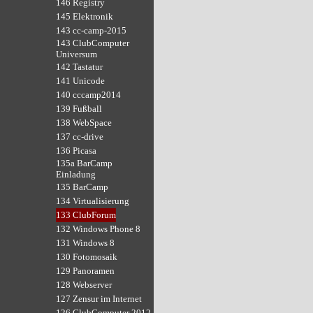
146 Registry
145 Elektronik
143 cc-camp-2015
143 ClubComputer
Universum
142 Tastatur
141 Unicode
140 cccamp2014
139 Fußball
138 WebSpace
137 cc-drive
136 Picasa
135a BarCamp
Einladung
135 BarCamp
134 Virtualisierung
133 ClubForum
132 Windows Phone 8
131 Windows 8
130 Fotomosaik
129 Panoramen
128 Webserver
127 Zensur im Internet
126 ClubComputer 2012