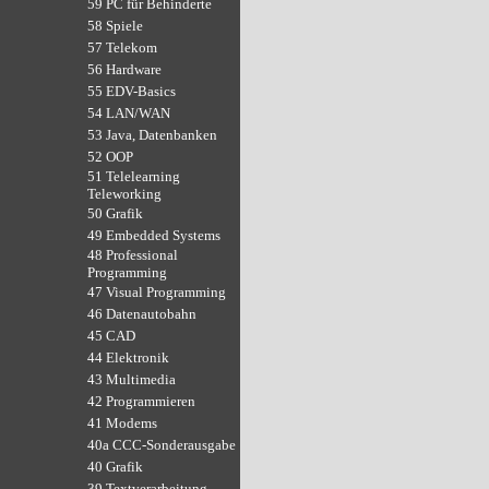
59 PC für Behinderte
58 Spiele
57 Telekom
56 Hardware
55 EDV-Basics
54 LAN/WAN
53 Java, Datenbanken
52 OOP
51 Telelearning
Teleworking
50 Grafik
49 Embedded Systems
48 Professional
Programming
47 Visual Programming
46 Datenautobahn
45 CAD
44 Elektronik
43 Multimedia
42 Programmieren
41 Modems
40a CCC-Sonderausgabe
40 Grafik
39 Textverarbeitung