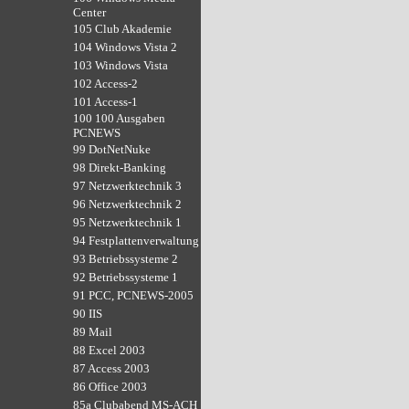
Center
105 Club Akademie
104 Windows Vista 2
103 Windows Vista
102 Access-2
101 Access-1
100 100 Ausgaben
PCNEWS
99 DotNetNuke
98 Direkt-Banking
97 Netzwerktechnik 3
96 Netzwerktechnik 2
95 Netzwerktechnik 1
94 Festplattenverwaltung
93 Betriebssysteme 2
92 Betriebssysteme 1
91 PCC, PCNEWS-2005
90 IIS
89 Mail
88 Excel 2003
87 Access 2003
86 Office 2003
85a Clubabend MS-ACH