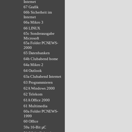
Internet
67 Grafik
66b Sicherheit im
Internet
66a Mikro 3
66 LINUX
65c Sonderausgabe
Microsoft
65a Folder PCNEWS-
2000
65 Datenbanken
64b Clubabend home
64a Mikro 2
64 Outlook
63a Clubabend Internet
63 Programmieren
62A Windows 2000
62 Telekom
61A Office 2000
61 Multimedia
60a Folder PCNEWS-
1999
60 Office
59a 16-Bit µC