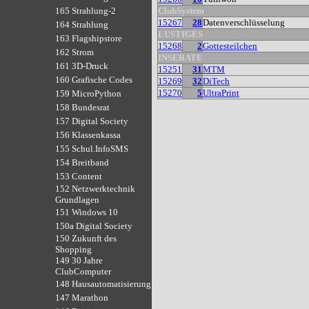
ClubSystem
165 Strahlung-2
15267
28
Datenverschlüsselung
164 Strahlung
LUSTIGES
163 Flagshipstore
15268
2
Gottesteilchen
162 Strom
INSERATE
161 3D-Druck
15251
31
MTM
160 Grafische Codes
15269
32
DiTech
15270
5
UltraPrint
159 MicroPython
158 Bundesrat
157 Digital Society
156 Klassenkassa
155 Schul.InfoSMS
154 Breitband
153 Content
152 Netzwerktechnik
Grundlagen
151 Windows 10
150a Digital Society
150 Zukunft des
Shopping
149 30 Jahre
ClubComputer
148 Hausautomatisierung
147 Marathon