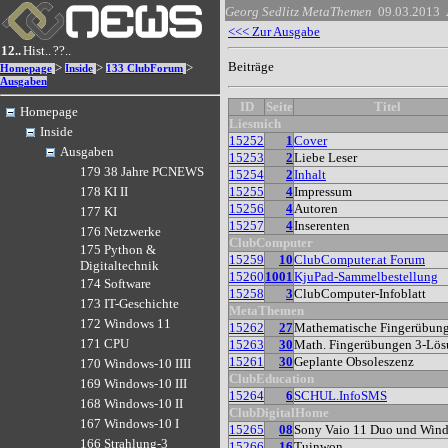
Georg Sedlitz
MetaThemen
09.03.2013
<<< Zur Ausgabe
12..
Hist..
??..
Beiträge
>
>
>
Homepage
Inside
133 ClubForum
Ausgaben
ID
Seite
Titel
Homepage
Liesmich
Inside
15252
1
Cover
Ausgaben
15253
2
Liebe Leser
179 38 Jahre PCNEWS
15254
2
Inhalt
15255
4
Impressum
178 KI II
15256
4
Autoren
177 KI
15257
4
Inserenten
176 Netzwerke
ClubComputer
175 Python &
15259
10
ClubComputer.at Forum
Digitaltechnik
15260
1001
KjuPad-Sammelbestellung
174 Software
15258
3
ClubComputer-Infoblatt
173 IT-Geschichte
MetaThemen
172 Windows 11
15262
27
Mathematische Fingerübun
171 CPU
15263
30
Math. Fingerübungen 3-Lö
15261
30
Geplante Obsoleszenz
170 Windows-10 IIII
ClubEducation
169 Windows-10 III
15264
6
SCHUL.InfoSMS
168 Windows-10 II
ClubDigitalHome
167 Windows-10 I
15265
08
Sony Vaio 11 Duo und Win
166 Strahlung-3
15266
16
Tuinwon