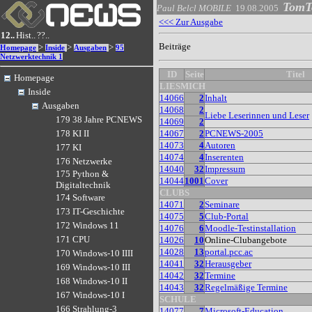
TomT
Paul Belcl
MOBILE
19.08.2005
<<< Zur Ausgabe
12..
Hist..
??..
Beiträge
>
>
>
Homepage
Inside
Ausgaben
95
Netzwerktechnik 1
ID
Seite
Titel
Homepage
LIESMICH
Inside
14066
2
Inhalt
Ausgaben
14068
2
Liebe Leserinnen und Leser
179 38 Jahre PCNEWS
14069
2
14067
2
PCNEWS-2005
178 KI II
14073
4
Autoren
177 KI
14074
4
Inserenten
176 Netzwerke
14040
32
Impressum
175 Python &
14044
1001
Cover
Digitaltechnik
CLUBS
174 Software
14071
2
Seminare
173 IT-Geschichte
14075
5
Club-Portal
172 Windows 11
14076
6
Moodle-Testinstallation
171 CPU
14026
10
Online-Clubangebote
14028
13
portal.pcc.ac
170 Windows-10 IIII
14041
32
Herausgeber
169 Windows-10 III
14042
32
Termine
168 Windows-10 II
14043
32
Regelmäßige Termine
167 Windows-10 I
SCHULE
166 Strahlung-3
14077
7
Microsoft-Education