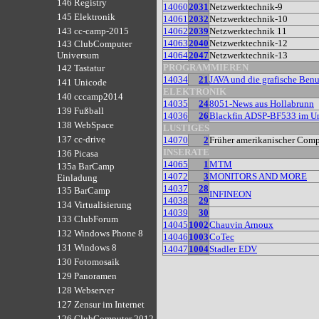
146 Registry
14060
2031
Netzwerktechnik-9
145 Elektronik
14061
2032
Netzwerktechnik-10
14062
2039
Netzwerktechnik 11
143 cc-camp-2015
14063
2040
Netzwerktechnik-12
143 ClubComputer
14064
2047
Netzwerktechnik-13
Universum
PROGRAMMIEREN
142 Tastatur
14034
21
JAVA und die grafische Benu
141 Unicode
ELEKTRONIK
140 cccamp2014
14035
24
8051-News aus Hollabrunn
139 Fußball
14036
26
Blackfin ADSP-BF533 im Un
138 WebSpace
LUSTIGES
137 cc-drive
14070
2
Früher amerikanischer Compu
INSERATE
136 Picasa
14065
1
MTM
135a BarCamp
14072
3
MONITORS AND MORE
Einladung
14037
28
135 BarCamp
INFINEON
14038
29
134 Virtualisierung
14039
30
133 ClubForum
14045
1002
Chauvin Arnoux
132 Windows Phone 8
14046
1003
CoTec
131 Windows 8
14047
1004
Stadler EDV
130 Fotomosaik
129 Panoramen
128 Webserver
127 Zensur im Internet
126 ClubComputer 2012