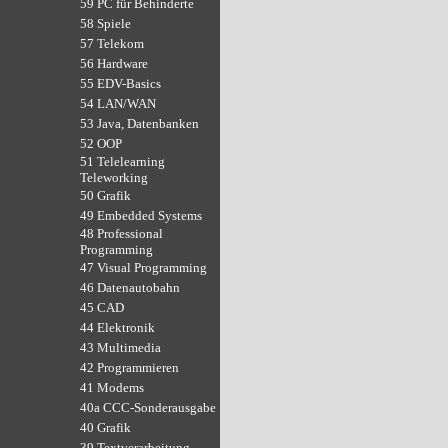
59 PC für Behinderte
58 Spiele
57 Telekom
56 Hardware
55 EDV-Basics
54 LAN/WAN
53 Java, Datenbanken
52 OOP
51 Telelearning
Teleworking
50 Grafik
49 Embedded Systems
48 Professional
Programming
47 Visual Programming
46 Datenautobahn
45 CAD
44 Elektronik
43 Multimedia
42 Programmieren
41 Modems
40a CCC-Sonderausgabe
40 Grafik
39 Textverarbeitung