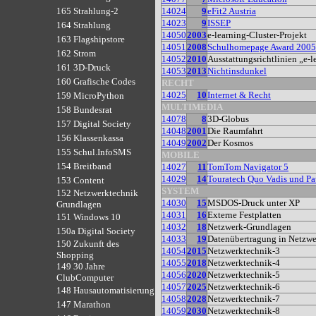
14024
9
eFit2 Austria
165 Strahlung-2
14023
9
ISSEP
164 Strahlung
14050
2003
e-learning-Cluster-Projekt
163 Flagshipstore
14051
2008
Schulhomepage Award 2005
162 Strom
14052
2010
Ausstattungsrichtlinien „e-
161 3D-Druck
14053
2013
Nichtinsdunkel
160 Grafische Codes
RECHT
14025
10
Internet & Recht
159 MicroPython
MULTIMEDIA
158 Bundesrat
14078
8
3D-Globus
157 Digital Society
14048
2001
Die Raumfahrt
156 Klassenkassa
14049
2002
Der Kosmos
155 Schul.InfoSMS
MOBILE
154 Breitband
14027
11
TomTom Navigator 5
14029
14
Touratech Quo Vadis und P
153 Content
SYSTEM
152 Netzwerktechnik
14030
15
MSDOS-Druck unter XP
Grundlagen
14031
16
Externe Festplatten
151 Windows 10
14032
18
Netzwerk-Grundlagen
150a Digital Society
14033
19
Datenübertragung in Netzw
150 Zukunft des
14054
2015
Netzwerktechnik-3
Shopping
14055
2018
Netzwerktechnik-4
149 30 Jahre
14056
2020
Netzwerktechnik-5
ClubComputer
14057
2025
Netzwerktechnik-6
148 Hausautomatisierung
14058
2028
Netzwerktechnik-7
147 Marathon
14059
2030
Netzwerktechnik-8