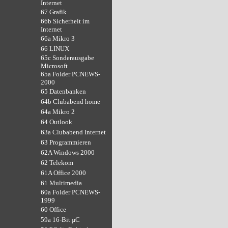
Internet
67 Grafik
66b Sicherheit im
Internet
66a Mikro 3
66 LINUX
65c Sonderausgabe
Microsoft
65a Folder PCNEWS-
2000
65 Datenbanken
64b Clubabend home
64a Mikro 2
64 Outlook
63a Clubabend Internet
63 Programmieren
62A Windows 2000
62 Telekom
61A Office 2000
61 Multimedia
60a Folder PCNEWS-
1999
60 Office
59a 16-Bit µC