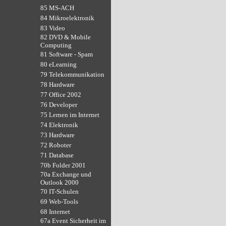
85 MS-ACH
84 Mikroelektronik
83 Video
82 DVD & Mobile
Computing
81 Software - Spam
80 eLearning
79 Telekommunikation
78 Hardware
77 Office 2002
76 Developer
75 Lernen im Internet
74 Elektronik
73 Hardware
72 Roboter
71 Database
70b Folder 2001
70a Exchange und
Outlook 2000
70 IT-Schulen
69 Web-Tools
68 Internet
67a Event Sicherheit im