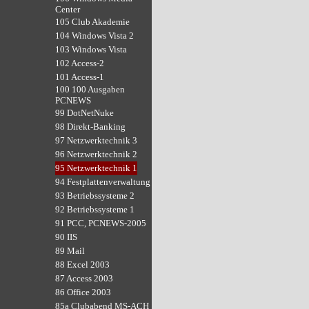
Center
105 Club Akademie
104 Windows Vista 2
103 Windows Vista
102 Access-2
101 Access-1
100 100 Ausgaben
PCNEWS
99 DotNetNuke
98 Direkt-Banking
97 Netzwerktechnik 3
96 Netzwerktechnik 2
95 Netzwerktechnik 1
94 Festplattenverwaltung
93 Betriebssysteme 2
92 Betriebssysteme 1
91 PCC, PCNEWS-2005
90 IIS
89 Mail
88 Excel 2003
87 Access 2003
86 Office 2003
85a Clubabend MS-ACH