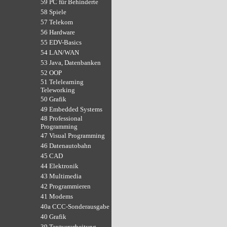
59 PC für Behinderte
58 Spiele
57 Telekom
56 Hardware
55 EDV-Basics
54 LAN/WAN
53 Java, Datenbanken
52 OOP
51 Telelearning
Teleworking
50 Grafik
49 Embedded Systems
48 Professional
Programming
47 Visual Programming
46 Datenautobahn
45 CAD
44 Elektronik
43 Multimedia
42 Programmieren
41 Modems
40a CCC-Sonderausgabe
40 Grafik
39 Textverarbeitung