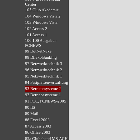
Center
105 Club Akademie
104 Windows Vista 2
103 Windows Vista
102 Access-2
101 Access-1
100 100 Ausgaben
PCNEWS
99 DotNetNuke
98 Direkt-Banking
97 Netzwerktechnik 3
96 Netzwerktechnik 2
95 Netzwerktechnik 1
94 Festplattenverwaltung
93 Betriebssysteme 2
92 Betriebssysteme 1
91 PCC, PCNEWS-2005
90 IIS
89 Mail
88 Excel 2003
87 Access 2003
86 Office 2003
85a Clubabend MS-ACH