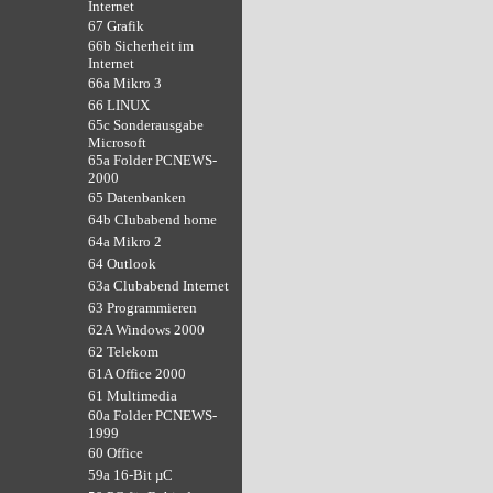
Internet
67 Grafik
66b Sicherheit im
Internet
66a Mikro 3
66 LINUX
65c Sonderausgabe
Microsoft
65a Folder PCNEWS-
2000
65 Datenbanken
64b Clubabend home
64a Mikro 2
64 Outlook
63a Clubabend Internet
63 Programmieren
62A Windows 2000
62 Telekom
61A Office 2000
61 Multimedia
60a Folder PCNEWS-
1999
60 Office
59a 16-Bit µC