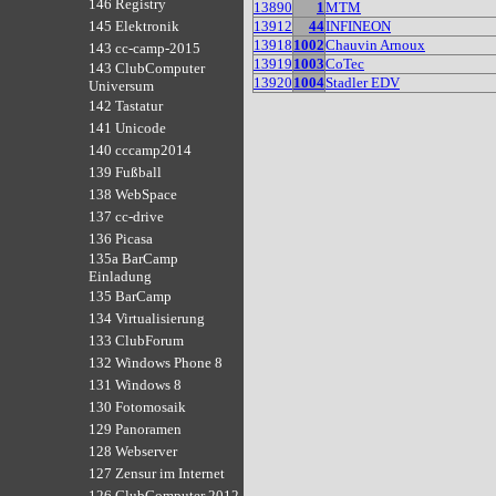
146 Registry
13890
1
MTM
13912
44
INFINEON
145 Elektronik
13918
1002
Chauvin Arnoux
143 cc-camp-2015
13919
1003
CoTec
143 ClubComputer
13920
1004
Stadler EDV
Universum
142 Tastatur
141 Unicode
140 cccamp2014
139 Fußball
138 WebSpace
137 cc-drive
136 Picasa
135a BarCamp
Einladung
135 BarCamp
134 Virtualisierung
133 ClubForum
132 Windows Phone 8
131 Windows 8
130 Fotomosaik
129 Panoramen
128 Webserver
127 Zensur im Internet
126 ClubComputer 2012