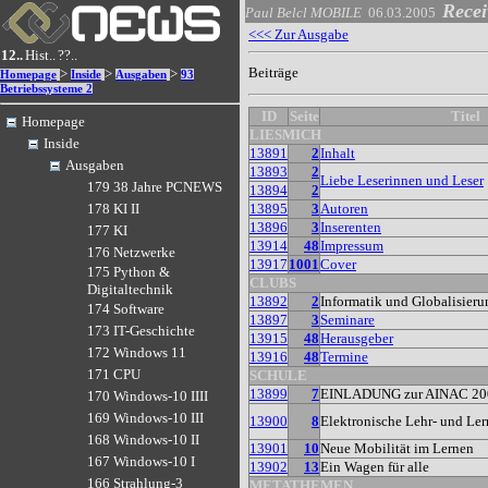
Recei
Paul Belcl
MOBILE
06.03.2005
<<< Zur Ausgabe
12..
Hist..
??..
Beiträge
>
>
>
Homepage
Inside
Ausgaben
93
Betriebssysteme 2
ID
Seite
Titel
Homepage
LIESMICH
Inside
13891
2
Inhalt
Ausgaben
13893
2
Liebe Leserinnen und Leser
179 38 Jahre PCNEWS
13894
2
13895
3
Autoren
178 KI II
13896
3
Inserenten
177 KI
13914
48
Impressum
176 Netzwerke
13917
1001
Cover
175 Python &
CLUBS
Digitaltechnik
13892
2
Informatik und Globalisieru
174 Software
13897
3
Seminare
173 IT-Geschichte
13915
48
Herausgeber
172 Windows 11
13916
48
Termine
171 CPU
SCHULE
13899
7
EINLADUNG zur AINAC 20
170 Windows-10 IIII
169 Windows-10 III
13900
8
Elektronische Lehr- und Ler
168 Windows-10 II
13901
10
Neue Mobilität im Lernen
167 Windows-10 I
13902
13
Ein Wagen für alle
166 Strahlung-3
METATHEMEN