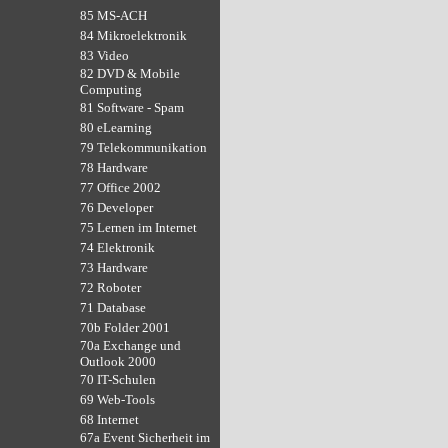
85 MS-ACH
84 Mikroelektronik
83 Video
82 DVD & Mobile
Computing
81 Software - Spam
80 eLearning
79 Telekommunikation
78 Hardware
77 Office 2002
76 Developer
75 Lernen im Internet
74 Elektronik
73 Hardware
72 Roboter
71 Database
70b Folder 2001
70a Exchange und
Outlook 2000
70 IT-Schulen
69 Web-Tools
68 Internet
67a Event Sicherheit im