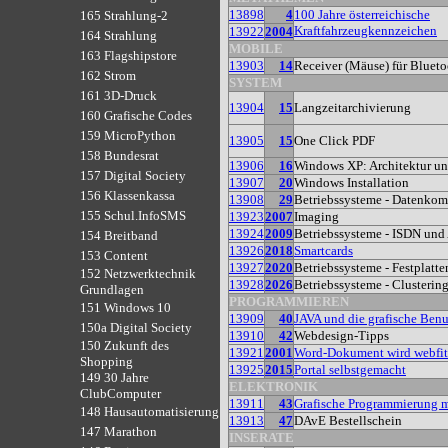
13898
4
100 Jahre österreichische
165 Strahlung-2
Kraftfahrzeugkennzeichen
13922
2004
164 Strahlung
MOBILE
163 Flagshipstore
13903
14
Receiver (Mäuse) für Bluet
162 Strom
SYSTEM
161 3D-Druck
13904
15
Langzeitarchivierung
160 Grafische Codes
159 MicroPython
13905
15
One Click PDF
158 Bundesrat
13906
16
Windows XP: Architektur un
157 Digital Society
13907
20
Windows Installation
156 Klassenkassa
13908
29
Betriebssysteme - Datenko
155 Schul.InfoSMS
13923
2007
Imaging
13924
2009
Betriebssysteme - ISDN un
154 Breitband
13926
2018
Smartcards
153 Content
13927
2020
Betriebssysteme - Festplatt
152 Netzwerktechnik
13928
2026
Betriebssysteme - Clusterin
Grundlagen
PROGRAMMIEREN
151 Windows 10
13909
40
JAVA und die grafische Benu
150a Digital Society
13910
42
Webdesign-Tipps
150 Zukunft des
13921
2001
Word-Dokument wird webfit
Shopping
13925
2015
Portal selbstgemacht
149 30 Jahre
ELEKTRONIK
ClubComputer
13911
43
Grafische Programmierung
148 Hausautomatisierung
13913
47
DAvE Bestellschein
147 Marathon
INSERATE