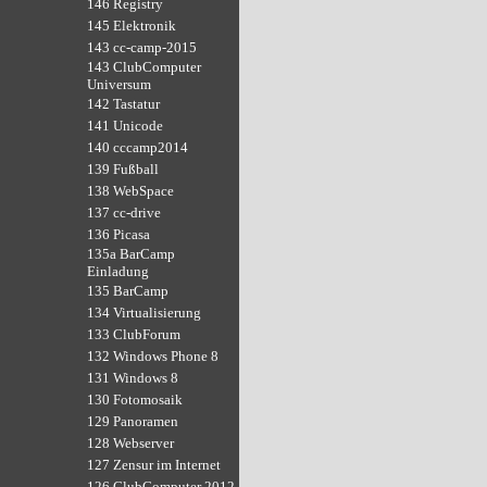
146 Registry
145 Elektronik
143 cc-camp-2015
143 ClubComputer
Universum
142 Tastatur
141 Unicode
140 cccamp2014
139 Fußball
138 WebSpace
137 cc-drive
136 Picasa
135a BarCamp
Einladung
135 BarCamp
134 Virtualisierung
133 ClubForum
132 Windows Phone 8
131 Windows 8
130 Fotomosaik
129 Panoramen
128 Webserver
127 Zensur im Internet
126 ClubComputer 2012