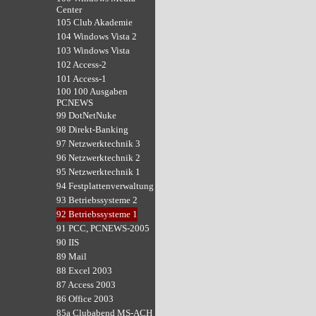
Center
105 Club Akademie
104 Windows Vista 2
103 Windows Vista
102 Access-2
101 Access-1
100 100 Ausgaben
PCNEWS
99 DotNetNuke
98 Direkt-Banking
97 Netzwerktechnik 3
96 Netzwerktechnik 2
95 Netzwerktechnik 1
94 Festplattenverwaltung
93 Betriebssysteme 2
92 Betriebssysteme 1
91 PCC, PCNEWS-2005
90 IIS
89 Mail
88 Excel 2003
87 Access 2003
86 Office 2003
85a Clubabend MS-ACH