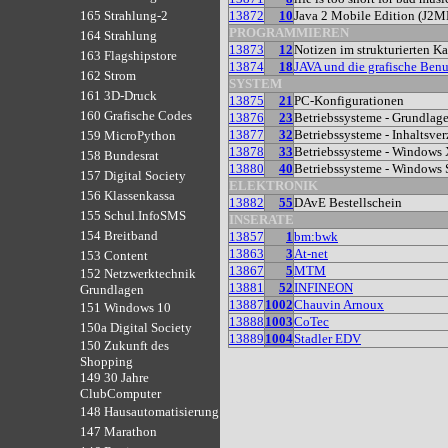
13872
10
Java 2 Mobile Edition (J2M
165 Strahlung-2
PROGRAMMIEREN
164 Strahlung
13873
12
Notizen im strukturierten Ka
163 Flagshipstore
13874
18
JAVA und die grafische Benu
162 Strom
SYSTEM
161 3D-Druck
13875
21
PC-Konfigurationen
160 Grafische Codes
13876
23
Betriebssysteme - Grundlag
13877
32
Betriebssysteme - Inhaltsver
159 MicroPython
13878
33
Betriebssysteme - Windows
158 Bundesrat
13880
40
Betriebssysteme - Windows 
157 Digital Society
ELEKTRONIK
156 Klassenkassa
13882
55
DAvE Bestellschein
155 Schul.InfoSMS
INSERATE
154 Breitband
13857
1
bm:bwk
13863
3
At-net
153 Content
13867
5
MTM
152 Netzwerktechnik
13881
52
INFINEON
Grundlagen
13887
1002
Chauvin Arnoux
151 Windows 10
13888
1003
CoTec
150a Digital Society
13889
1004
Stadler EDV
150 Zukunft des
Shopping
149 30 Jahre
ClubComputer
148 Hausautomatisierung
147 Marathon