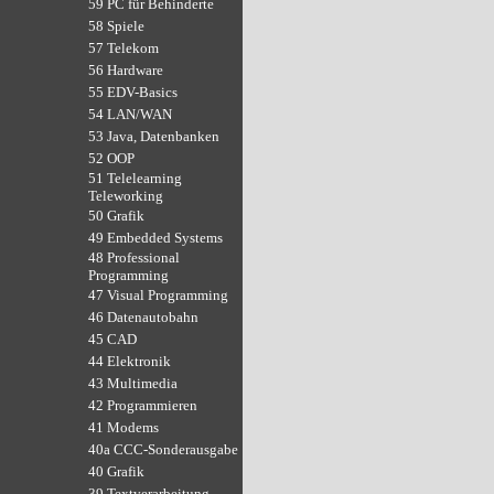
59 PC für Behinderte
58 Spiele
57 Telekom
56 Hardware
55 EDV-Basics
54 LAN/WAN
53 Java, Datenbanken
52 OOP
51 Telelearning
Teleworking
50 Grafik
49 Embedded Systems
48 Professional
Programming
47 Visual Programming
46 Datenautobahn
45 CAD
44 Elektronik
43 Multimedia
42 Programmieren
41 Modems
40a CCC-Sonderausgabe
40 Grafik
39 Textverarbeitung