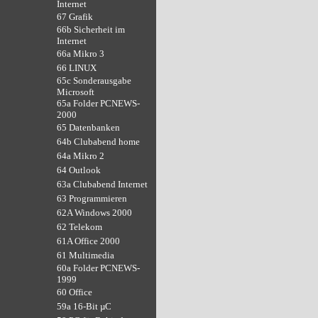
Internet
67 Grafik
66b Sicherheit im
Internet
66a Mikro 3
66 LINUX
65c Sonderausgabe
Microsoft
65a Folder PCNEWS-
2000
65 Datenbanken
64b Clubabend home
64a Mikro 2
64 Outlook
63a Clubabend Internet
63 Programmieren
62A Windows 2000
62 Telekom
61A Office 2000
61 Multimedia
60a Folder PCNEWS-
1999
60 Office
59a 16-Bit µC