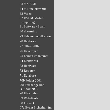
85 MS-ACH
84 Mikroelektronik
83 Video
82 DVD & Mobile
Computing
81 Software - Spam
80 eLearning
79 Telekommunikation
78 Hardware
77 Office 2002
76 Developer
75 Lernen im Internet
74 Elektronik
73 Hardware
72 Roboter
71 Database
70b Folder 2001
70a Exchange und
Outlook 2000
70 IT-Schulen
69 Web-Tools
68 Internet
67a Event Sicherheit im