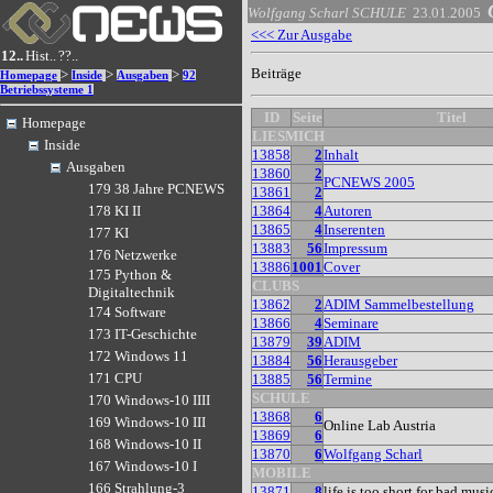
Wolfgang Scharl
SCHULE
23.01.2005
<<< Zur Ausgabe
12..
Hist..
??..
Beiträge
>
>
>
Homepage
Inside
Ausgaben
92
Betriebssysteme 1
ID
Seite
Titel
Homepage
LIESMICH
Inside
13858
2
Inhalt
Ausgaben
13860
2
PCNEWS 2005
179 38 Jahre PCNEWS
13861
2
13864
4
Autoren
178 KI II
13865
4
Inserenten
177 KI
13883
56
Impressum
176 Netzwerke
13886
1001
Cover
175 Python &
CLUBS
Digitaltechnik
13862
2
ADIM Sammelbestellung
174 Software
13866
4
Seminare
173 IT-Geschichte
13879
39
ADIM
172 Windows 11
13884
56
Herausgeber
171 CPU
13885
56
Termine
SCHULE
170 Windows-10 IIII
13868
6
169 Windows-10 III
Online Lab Austria
13869
6
168 Windows-10 II
13870
6
Wolfgang Scharl
167 Windows-10 I
MOBILE
166 Strahlung-3
13871
8
life is too short for bad musi