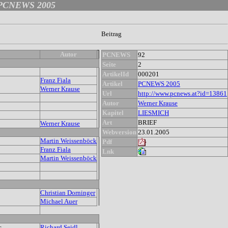
PCNEWS 2005
Beitrag
Autor
PCNEWS
92
Seite
2
ArtikelId
000201
Franz Fiala
Artikel
PCNEWS 2005
Werner Krause
Url
http://www.pcnews.at?id=13861
Autor
Werner Krause
Kapitel
LIESMICH
Art
BRIEF
Werner Krause
Webversion
23.01.2005
Martin Weissenböck
Pdf
Franz Fiala
Lnk
Martin Weissenböck
Christian Dorninger
Michael Auer
c
Richard Seidl