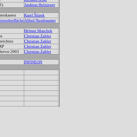
E)
Andreas Holzinger
rteikasten
Karel Štípek
tzeroberfläche
Alfred Nussbaumer
Helmut Maschek
en
Christian Zahler
zeichnis
Christian Zahler
 XP
Christian Zahler
Server 2003
Christian Zahler
INFINEON