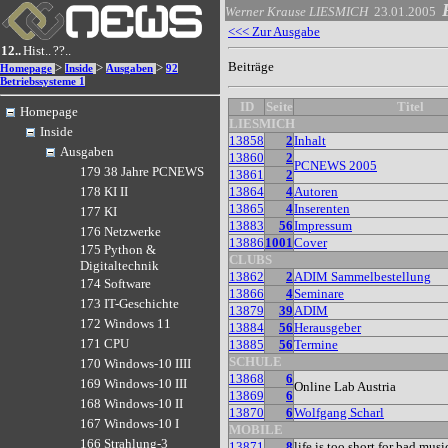
Werner Krause
LIESMICH
23.01.2005
<<< Zur Ausgabe
12..
Hist..
??..
Beiträge
>
>
>
Homepage
Inside
Ausgaben
92
Betriebssysteme 1
ID
Seite
Titel
Homepage
LIESMICH
Inside
13858
2
Inhalt
Ausgaben
13860
2
PCNEWS 2005
179 38 Jahre PCNEWS
13861
2
13864
4
Autoren
178 KI II
13865
4
Inserenten
177 KI
13883
56
Impressum
176 Netzwerke
13886
1001
Cover
175 Python &
CLUBS
Digitaltechnik
13862
2
ADIM Sammelbestellung
174 Software
13866
4
Seminare
173 IT-Geschichte
13879
39
ADIM
172 Windows 11
13884
56
Herausgeber
171 CPU
13885
56
Termine
SCHULE
170 Windows-10 IIII
13868
6
169 Windows-10 III
Online Lab Austria
13869
6
168 Windows-10 II
13870
6
Wolfgang Scharl
167 Windows-10 I
MOBILE
166 Strahlung-3
13871
8
life is too short for bad musi