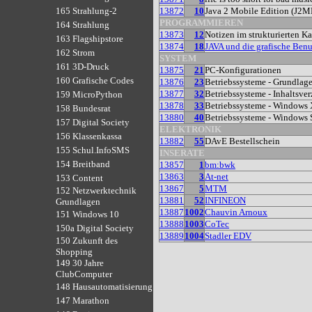
13872
10
Java 2 Mobile Edition (J2M
165 Strahlung-2
PROGRAMMIEREN
164 Strahlung
13873
12
Notizen im strukturierten Ka
163 Flagshipstore
13874
18
JAVA und die grafische Benu
162 Strom
SYSTEM
161 3D-Druck
13875
21
PC-Konfigurationen
160 Grafische Codes
13876
23
Betriebssysteme - Grundlag
13877
32
Betriebssysteme - Inhaltsver
159 MicroPython
13878
33
Betriebssysteme - Windows
158 Bundesrat
13880
40
Betriebssysteme - Windows 
157 Digital Society
ELEKTRONIK
156 Klassenkassa
13882
55
DAvE Bestellschein
155 Schul.InfoSMS
INSERATE
154 Breitband
13857
1
bm:bwk
13863
3
At-net
153 Content
13867
5
MTM
152 Netzwerktechnik
13881
52
INFINEON
Grundlagen
13887
1002
Chauvin Arnoux
151 Windows 10
13888
1003
CoTec
150a Digital Society
13889
1004
Stadler EDV
150 Zukunft des
Shopping
149 30 Jahre
ClubComputer
148 Hausautomatisierung
147 Marathon