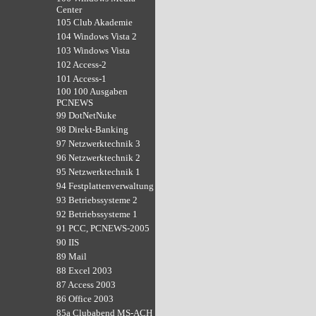
Center
105 Club Akademie
104 Windows Vista 2
103 Windows Vista
102 Access-2
101 Access-1
100 100 Ausgaben
PCNEWS
99 DotNetNuke
98 Direkt-Banking
97 Netzwerktechnik 3
96 Netzwerktechnik 2
95 Netzwerktechnik 1
94 Festplattenverwaltung
93 Betriebssysteme 2
92 Betriebssysteme 1
91 PCC, PCNEWS-2005
90 IIS
89 Mail
88 Excel 2003
87 Access 2003
86 Office 2003
85a Clubabend MS-ACH