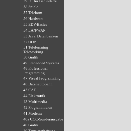
59 PC für Behinderte
58 Spiele
57 Telekom
56 Hardware
55 EDV-Basics
54 LAN/WAN
53 Java, Datenbanken
52 OOP
51 Telelearning
Teleworking
50 Grafik
49 Embedded Systems
48 Professional
Programming
47 Visual Programming
46 Datenautobahn
45 CAD
44 Elektronik
43 Multimedia
42 Programmieren
41 Modems
40a CCC-Sonderausgabe
40 Grafik
39 Textverarbeitung