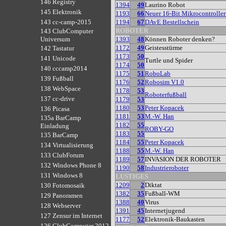
146 Registry
1394
49
Laurino Robot
145 Elektronik
1193
66
Neuer 16-Bit Mikrocontrolle
1194
67
DAvE Bestellschein
143 cc-camp-2015
ROBOTER
143 ClubComputer
1393
48
Können Roboter denken?
Universum
1172
49
Geistesstürme
142 Tastatur
1173
50
141 Unicode
Turtle und Spider
1174
50
140 cccamp2014
1175
51
RoboLab
139 Fußball
1176
52
Robosim V1.0
138 WebSpace
1178
53
Roboterfußball
137 cc-drive
1179
53
1180
53
Peter Kopacek
136 Picasa
1181
53
M.-W. Han
135a BarCamp
1182
55
Einladung
ROBY-GO
1183
55
135 BarCamp
1184
55
Peter Kopacek
134 Virtualisierung
1188
55
M.-W. Han
133 ClubForum
1189
57
INVASION DER ROBOTER
132 Windows Phone 8
1190
58
Industrieroboter
131 Windows 8
LUSTIGES
1209
2
Diktat
130 Fotomosaik
1382
35
Fußball-WM
129 Panoramen
1388
40
Virus
128 Webserver
1391
45
Internetjugend
127 Zensur im Internet
1177
52
Elektronik-Baukasten
126 ClubComputer 2012