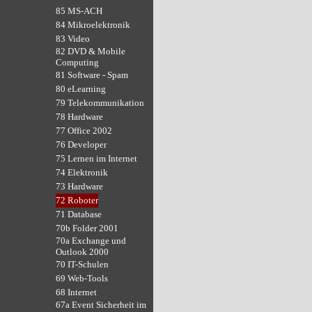
85 MS-ACH
84 Mikroelektronik
83 Video
82 DVD & Mobile
Computing
81 Software - Spam
80 eLearning
79 Telekommunikation
78 Hardware
77 Office 2002
76 Developer
75 Lernen im Internet
74 Elektronik
73 Hardware
72 Roboter
71 Database
70b Folder 2001
70a Exchange und
Outlook 2000
70 IT-Schulen
69 Web-Tools
68 Internet
67a Event Sicherheit im