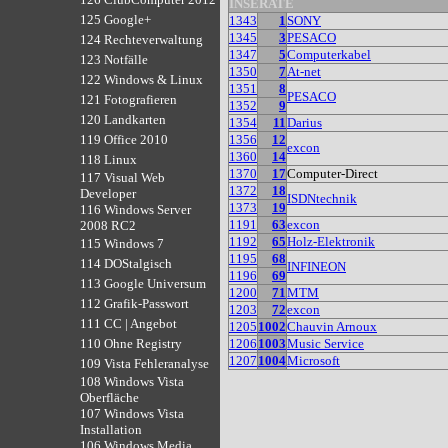
INSERATE
125 Google+
1343
1
SONY
1345
3
PESACO
124 Rechteverwaltung
1347
5
Computerkabel
123 Notfälle
1350
7
At-net
122 Windows & Linux
1351
8
PESACO
121 Fotografieren
1352
9
120 Landkarten
1354
11
Darius
1356
12
119 Office 2010
excon
1360
14
118 Linux
1370
17
Computer-Direct
117 Visual Web
1372
18
Developer
ISDNtechnik
1373
19
116 Windows Server
1191
63
excon
2008 RC2
1192
65
Holz-Elektronik
115 Windows 7
1195
68
114 DOStalgisch
INFINEON
1196
69
113 Google Universum
1200
71
MTM
112 Grafik-Passwort
1203
72
excon
111 CC | Angebot
1205
1002
Chauvin Arnoux
1206
1003
Music Service
110 Ohne Registry
1207
1004
Microsoft
109 Vista Fehleranalyse
108 Windows Vista
Oberfläche
107 Windows Vista
Installation
106 Windows Media