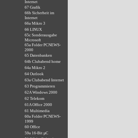
Internet
67 Grafik
66b Sicherheit im
Internet
66a Mikro 3
66 LINUX
65c Sonderausgabe
Microsoft
65a Folder PCNEWS-
2000
65 Datenbanken
64b Clubabend home
64a Mikro 2
64 Outlook
63a Clubabend Internet
63 Programmieren
62A Windows 2000
62 Telekom
61A Office 2000
61 Multimedia
60a Folder PCNEWS-
1999
60 Office
59a 16-Bit µC