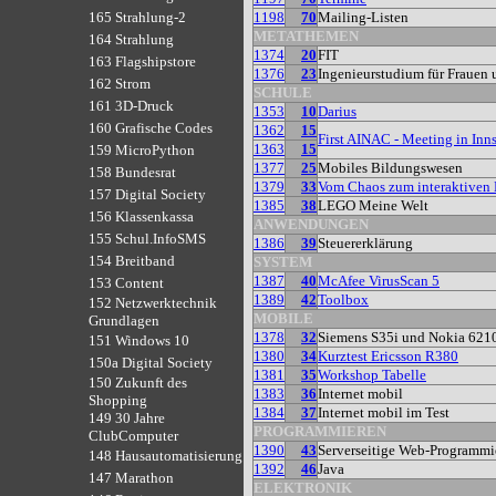
1198
70
Mailing-Listen
165 Strahlung-2
METATHEMEN
164 Strahlung
1374
20
FIT
163 Flagshipstore
1376
23
Ingenieurstudium für Frauen
162 Strom
SCHULE
161 3D-Druck
1353
10
Darius
160 Grafische Codes
1362
15
First AINAC - Meeting in Inn
1363
15
159 MicroPython
1377
25
Mobiles Bildungswesen
158 Bundesrat
1379
33
Vom Chaos zum interaktiven 
157 Digital Society
1385
38
LEGO Meine Welt
156 Klassenkassa
ANWENDUNGEN
155 Schul.InfoSMS
1386
39
Steuererklärung
154 Breitband
SYSTEM
1387
40
McAfee VirusScan 5
153 Content
1389
42
Toolbox
152 Netzwerktechnik
MOBILE
Grundlagen
1378
32
Siemens S35i und Nokia 621
151 Windows 10
1380
34
Kurztest Ericsson R380
150a Digital Society
1381
35
Workshop Tabelle
150 Zukunft des
1383
36
Internet mobil
Shopping
1384
37
Internet mobil im Test
149 30 Jahre
PROGRAMMIEREN
ClubComputer
1390
43
Serverseitige Web-Programmi
148 Hausautomatisierung
1392
46
Java
147 Marathon
ELEKTRONIK