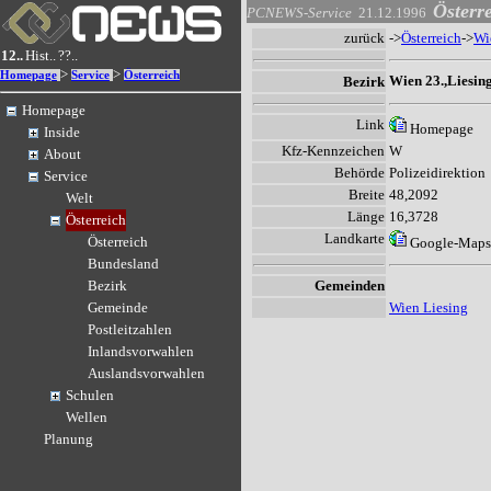
Österr
PCNEWS-Service
21.12.1996
zurück
->
Österreich
->
Wi
12..
Hist..
??..
>
>
Homepage
Service
Österreich
Wien 23.,Liesin
Bezirk
Homepage
Link
Homepage
Inside
Kfz-Kennzeichen
W
About
Behörde
Polizeidirektion
Service
Breite
48,2092
Welt
Länge
16,3728
Österreich
Landkarte
Österreich
Google-Maps
Bundesland
Gemeinden
Bezirk
Wien Liesing
Gemeinde
Postleitzahlen
Inlandsvorwahlen
Auslandsvorwahlen
Schulen
Wellen
Planung