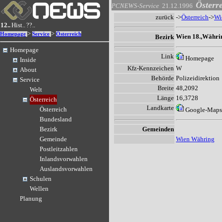
Österr
PCNEWS-Service
21.12.1996
zurück
->
Österreich
->
Wi
12..
Hist..
??..
>
>
Homepage
Service
Österreich
Wien 18.,Währi
Bezirk
Homepage
Link
Homepage
Inside
Kfz-Kennzeichen
W
About
Behörde
Polizeidirektion
Service
Breite
48,2092
Welt
Länge
16,3728
Österreich
Landkarte
Österreich
Google-Maps
Bundesland
Gemeinden
Bezirk
Wien Währing
Gemeinde
Postleitzahlen
Inlandsvorwahlen
Auslandsvorwahlen
Schulen
Wellen
Planung