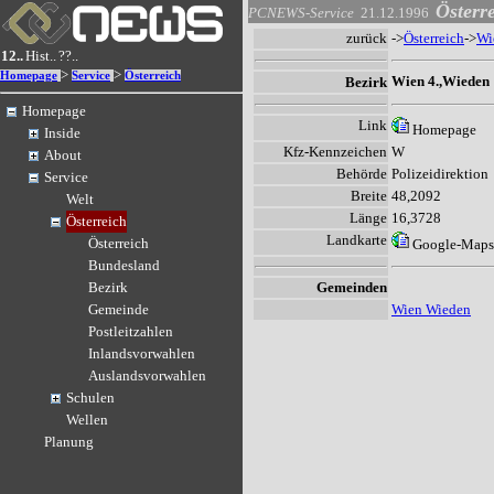
Österr
PCNEWS-Service
21.12.1996
zurück
->
Österreich
->
Wi
12..
Hist..
??..
>
>
Homepage
Service
Österreich
Wien 4.,Wieden
Bezirk
Homepage
Link
Homepage
Inside
Kfz-Kennzeichen
W
About
Behörde
Polizeidirektion
Service
Breite
48,2092
Welt
Länge
16,3728
Österreich
Landkarte
Österreich
Google-Maps
Bundesland
Gemeinden
Bezirk
Wien Wieden
Gemeinde
Postleitzahlen
Inlandsvorwahlen
Auslandsvorwahlen
Schulen
Wellen
Planung