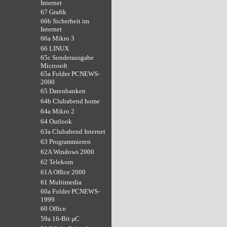
Internet
67 Grafik
66b Sicherheit im
Internet
66a Mikro 3
66 LINUX
65c Sonderausgabe
Microsoft
65a Folder PCNEWS-
2000
65 Datenbanken
64b Clubabend home
64a Mikro 2
64 Outlook
63a Clubabend Internet
63 Programmieren
62A Windows 2000
62 Telekom
61A Office 2000
61 Multimedia
60a Folder PCNEWS-
1999
60 Office
59a 16-Bit µC