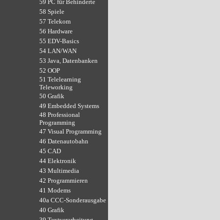
59 PC für Behinderte
58 Spiele
57 Telekom
56 Hardware
55 EDV-Basics
54 LAN/WAN
53 Java, Datenbanken
52 OOP
51 Telelearning
Teleworking
50 Grafik
49 Embedded Systems
48 Professional
Programming
47 Visual Programming
46 Datenautobahn
45 CAD
44 Elektronik
43 Multimedia
42 Programmieren
41 Modems
40a CCC-Sonderausgabe
40 Grafik
39 Textverarbeitung