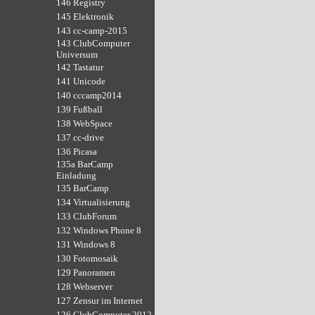
146 Registry
145 Elektronik
143 cc-camp-2015
143 ClubComputer
Universum
142 Tastatur
141 Unicode
140 cccamp2014
139 Fußball
138 WebSpace
137 cc-drive
136 Picasa
135a BarCamp
Einladung
135 BarCamp
134 Virtualisierung
133 ClubForum
132 Windows Phone 8
131 Windows 8
130 Fotomosaik
129 Panoramen
128 Webserver
127 Zensur im Internet
126 ClubComputer 2012