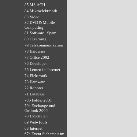
85 MS-ACH
84 Mikroelektronik
83 Video
82 DVD & Mobile
Computing
81 Software - Spam
80 eLearning
79 Telekommunikation
78 Hardware
77 Office 2002
76 Developer
75 Lernen im Internet
74 Elektronik
73 Hardware
72 Roboter
71 Database
70b Folder 2001
70a Exchange und
Outlook 2000
70 IT-Schulen
69 Web-Tools
68 Internet
67a Event Sicherheit im