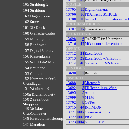
MOBILE
165 Strahlung-2
13705
15
Digitalkameras
164 Strahlung
13706
16
PDA macht SCHULE
163 Flagshipstore
13708
18
Nokia Communicator is bac
162 Strom
PROGRAMMIEREN
161 3D-Druck
13707
17
C von A bis Z
160 Grafische Codes
ELEKTRONIK
13698
6
TASKING im Unterricht
159 MicroPython
13716
47
Mikrocontrollerseminar
158 Bundesrat
OFFICE
157 Digital Society
13712
21
Excel 2003
156 Klassenkassa
13713
29
Excel 2003 -Perfektion
155 Schul.InfoSMS
13714
40
Statistik mit MS Excel
154 Breitband
LUSTIGES
13690
2
Rollenbild
153 Content
INSERATE
152 Netzwerktechnik
13688
1
Microsoft
Grundlagen
13692
3
FH Technikum Wien
151 Windows 10
13695
5
At-net
150a Digital Society
13699
7
MTM
150 Zukunft des
13702
9
CoTec
Shopping
13715
44
INFINEON
149 30 Jahre
13721
1002
Chauvin Arnoux
ClubComputer
13722
1003
PRMtec
148 Hausautomatisierung
13723
1004
Stadler EDV
147 Marathon