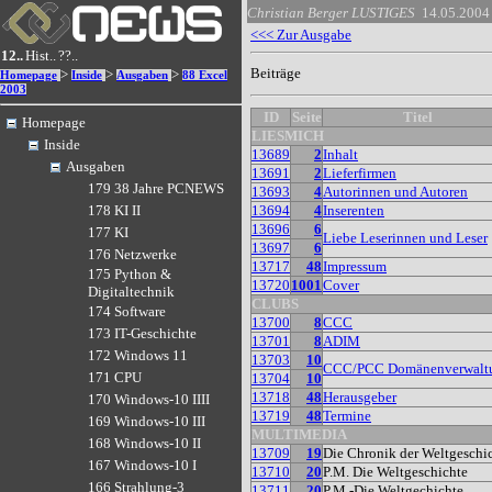
Christian Berger
LUSTIGES
14.05.2004
<<< Zur Ausgabe
12..
Hist..
??..
Beiträge
>
>
>
Homepage
Inside
Ausgaben
88 Excel
2003
ID
Seite
Titel
Homepage
LIESMICH
Inside
13689
2
Inhalt
Ausgaben
13691
2
Lieferfirmen
179 38 Jahre PCNEWS
13693
4
Autorinnen und Autoren
13694
4
Inserenten
178 KI II
13696
6
177 KI
Liebe Leserinnen und Leser
13697
6
176 Netzwerke
13717
48
Impressum
175 Python &
13720
1001
Cover
Digitaltechnik
CLUBS
174 Software
13700
8
CCC
173 IT-Geschichte
13701
8
ADIM
172 Windows 11
13703
10
CCC/PCC Domänenverwalt
171 CPU
13704
10
13718
48
Herausgeber
170 Windows-10 IIII
13719
48
Termine
169 Windows-10 III
MULTIMEDIA
168 Windows-10 II
13709
19
Die Chronik der Weltgeschi
167 Windows-10 I
13710
20
P.M. Die Weltgeschichte
166 Strahlung-3
13711
20
P.M.-Die Weltgechichte