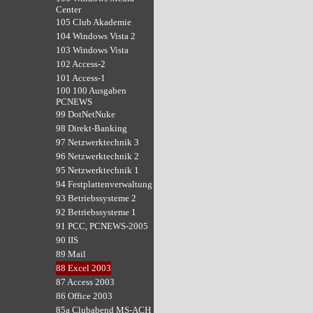
Center
105 Club Akademie
104 Windows Vista 2
103 Windows Vista
102 Access-2
101 Access-1
100 100 Ausgaben
PCNEWS
99 DotNetNuke
98 Direkt-Banking
97 Netzwerktechnik 3
96 Netzwerktechnik 2
95 Netzwerktechnik 1
94 Festplattenverwaltung
93 Betriebssysteme 2
92 Betriebssysteme 1
91 PCC, PCNEWS-2005
90 IIS
89 Mail
88 Excel 2003
87 Access 2003
86 Office 2003
85a Clubabend MS-ACH