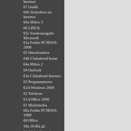
Internet
67 Grafik
66b Sicherheit im
Internet
66a Mikro 3
66 LINUX
65c Sonderausgabe
Microsoft
65a Folder PCNEWS-
2000
65 Datenbanken
64b Clubabend home
64a Mikro 2
64 Outlook
63a Clubabend Internet
63 Programmieren
62A Windows 2000
62 Telekom
61A Office 2000
61 Multimedia
60a Folder PCNEWS-
1999
60 Office
59a 16-Bit µC