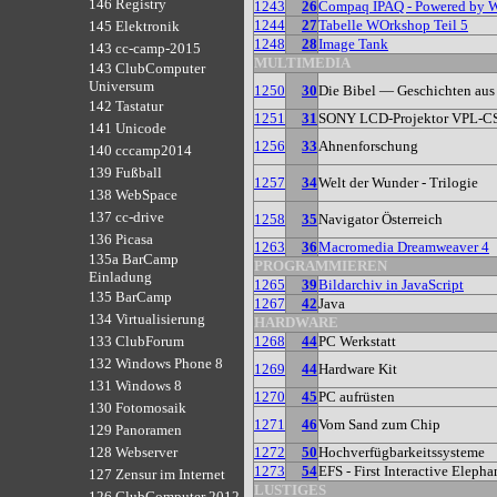
146 Registry
1243
26
Compaq IPAQ - Powered by 
1244
27
Tabelle WOrkshop Teil 5
145 Elektronik
1248
28
Image Tank
143 cc-camp-2015
MULTIMEDIA
143 ClubComputer
Universum
1250
30
Die Bibel — Geschichten aus
142 Tastatur
1251
31
SONY LCD-Projektor VPL-C
141 Unicode
1256
33
Ahnenforschung
140 cccamp2014
139 Fußball
1257
34
Welt der Wunder - Trilogie
138 WebSpace
137 cc-drive
1258
35
Navigator Österreich
136 Picasa
1263
36
Macromedia Dreamweaver 4
135a BarCamp
PROGRAMMIEREN
Einladung
1265
39
Bildarchiv in JavaScript
135 BarCamp
1267
42
Java
134 Virtualisierung
HARDWARE
1268
44
PC Werkstatt
133 ClubForum
132 Windows Phone 8
1269
44
Hardware Kit
131 Windows 8
1270
45
PC aufrüsten
130 Fotomosaik
1271
46
Vom Sand zum Chip
129 Panoramen
1272
50
Hochverfügbarkeitssysteme
128 Webserver
1273
54
EFS - First Interactive Eleph
127 Zensur im Internet
LUSTIGES
126 ClubComputer 2012