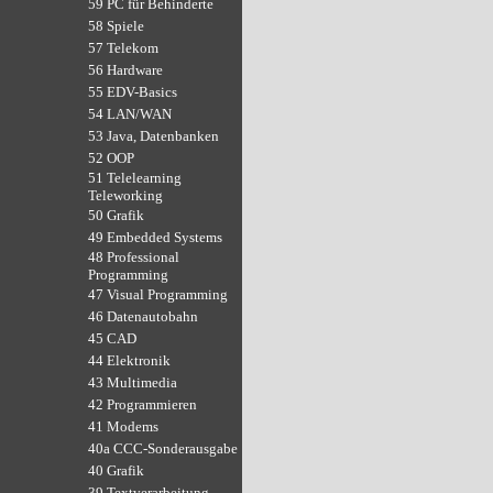
59 PC für Behinderte
58 Spiele
57 Telekom
56 Hardware
55 EDV-Basics
54 LAN/WAN
53 Java, Datenbanken
52 OOP
51 Telelearning
Teleworking
50 Grafik
49 Embedded Systems
48 Professional
Programming
47 Visual Programming
46 Datenautobahn
45 CAD
44 Elektronik
43 Multimedia
42 Programmieren
41 Modems
40a CCC-Sonderausgabe
40 Grafik
39 Textverarbeitung