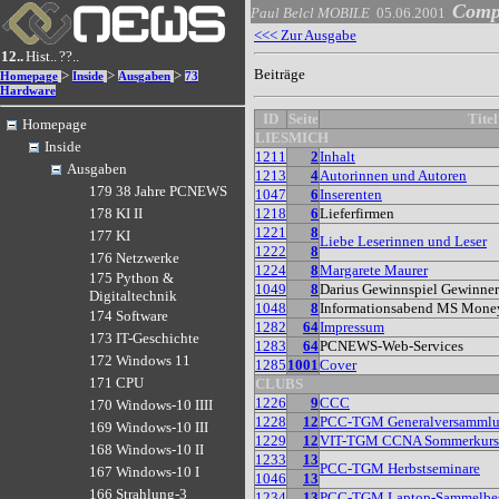
Comp
Paul Belcl
MOBILE
05.06.2001
<<< Zur Ausgabe
12..
Hist..
??..
Beiträge
>
>
>
Homepage
Inside
Ausgaben
73
Hardware
ID
Seite
Titel
Homepage
LIESMICH
Inside
1211
2
Inhalt
Ausgaben
1213
4
Autorinnen und Autoren
179 38 Jahre PCNEWS
1047
6
Inserenten
1218
6
Lieferfirmen
178 KI II
1221
8
177 KI
Liebe Leserinnen und Leser
1222
8
176 Netzwerke
1224
8
Margarete Maurer
175 Python &
1049
8
Darius Gewinnspiel Gewinner
Digitaltechnik
1048
8
Informationsabend MS Mone
174 Software
1282
64
Impressum
173 IT-Geschichte
1283
64
PCNEWS-Web-Services
172 Windows 11
1285
1001
Cover
171 CPU
CLUBS
1226
9
CCC
170 Windows-10 IIII
1228
12
PCC-TGM Generalversamml
169 Windows-10 III
1229
12
VIT-TGM CCNA Sommerkurs
168 Windows-10 II
1233
13
PCC-TGM Herbstseminare
167 Windows-10 I
1046
13
166 Strahlung-3
1234
13
PCC-TGM Laptop-Sammelbes