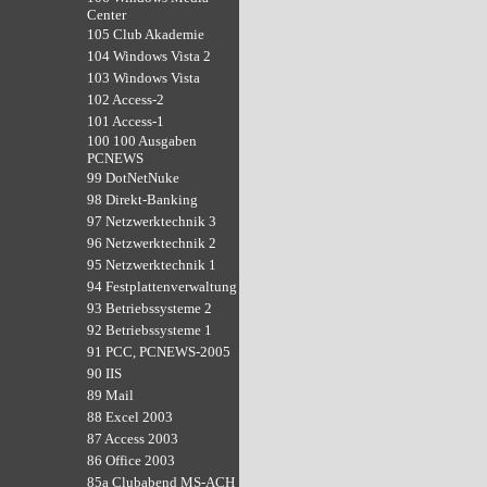
Center
105 Club Akademie
104 Windows Vista 2
103 Windows Vista
102 Access-2
101 Access-1
100 100 Ausgaben
PCNEWS
99 DotNetNuke
98 Direkt-Banking
97 Netzwerktechnik 3
96 Netzwerktechnik 2
95 Netzwerktechnik 1
94 Festplattenverwaltung
93 Betriebssysteme 2
92 Betriebssysteme 1
91 PCC, PCNEWS-2005
90 IIS
89 Mail
88 Excel 2003
87 Access 2003
86 Office 2003
85a Clubabend MS-ACH