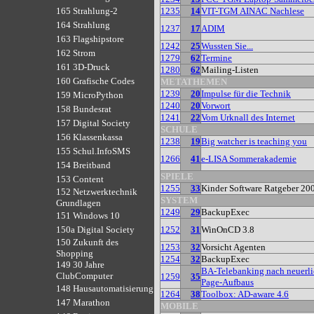
1235
14
VIT-TGM AINAC Nachlese
165 Strahlung-2
164 Strahlung
1237
17
ADIM
163 Flagshipstore
1242
25
Wussten Sie...
162 Strom
1279
62
Termine
161 3D-Druck
1280
62
Mailing-Listen
160 Grafische Codes
METATHEMEN
1239
20
Impulse für die Technik
159 MicroPython
1240
20
Vorwort
158 Bundesrat
1241
22
Vom Urknall des Internet
157 Digital Society
SCHULE
156 Klassenkassa
1238
19
Big watcher is teaching you
155 Schul.InfoSMS
1266
41
e-LISA Sommerakademie
154 Breitband
SPIELE
153 Content
1255
33
Kinder Software Ratgeber 20
152 Netzwerktechnik
SYSTEM
Grundlagen
1249
29
BackupExec
151 Windows 10
1252
31
WinOnCD 3.8
150a Digital Society
150 Zukunft des
1253
32
Vorsicht Agenten
Shopping
1254
32
BackupExec
149 30 Jahre
BA-Telebanking nach neuerli
ClubComputer
1259
35
Page-Aufbaus
148 Hausautomatisierung
1264
38
Toolbox: AD-aware 4.6
147 Marathon
MOBILE