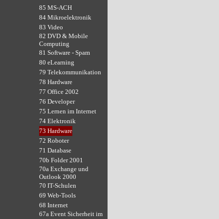
85 MS-ACH
84 Mikroelektronik
83 Video
82 DVD & Mobile
Computing
81 Software - Spam
80 eLearning
79 Telekommunikation
78 Hardware
77 Office 2002
76 Developer
75 Lernen im Internet
74 Elektronik
73 Hardware
72 Roboter
71 Database
70b Folder 2001
70a Exchange und
Outlook 2000
70 IT-Schulen
69 Web-Tools
68 Internet
67a Event Sicherheit im