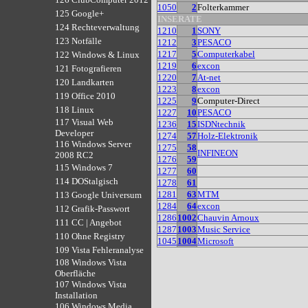
1050
2
Folterkammer
125 Google+
INSERATE
124 Rechteverwaltung
1210
1
SONY
123 Notfälle
1212
3
PESACO
1217
5
Computerkabel
122 Windows & Linux
1219
6
excon
121 Fotografieren
1220
7
At-net
120 Landkarten
1223
8
excon
119 Office 2010
1225
9
Computer-Direct
118 Linux
1227
10
PESACO
117 Visual Web
1236
15
ISDNtechnik
Developer
1274
57
Holz-Elektronik
116 Windows Server
1275
58
INFINEON
2008 RC2
1276
59
115 Windows 7
1277
60
114 DOStalgisch
1278
61
1281
63
MTM
113 Google Universum
1284
64
excon
112 Grafik-Passwort
1286
1002
Chauvin Arnoux
111 CC | Angebot
1287
1003
Music Service
110 Ohne Registry
1045
1004
Microsoft
109 Vista Fehleranalyse
108 Windows Vista
Oberfläche
107 Windows Vista
Installation
106 Windows Media