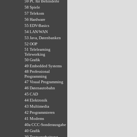
59 PC für Behinderte
58 Spiele
57 Telekom
56 Hardware
55 EDV-Basics
54 LAN/WAN
53 Java, Datenbanken
52 OOP
51 Telelearning
Teleworking
50 Grafik
49 Embedded Systems
48 Professional
Programming
47 Visual Programming
46 Datenautobahn
45 CAD
44 Elektronik
43 Multimedia
42 Programmieren
41 Modems
40a CCC-Sonderausgabe
40 Grafik
39 Textverarbeitung