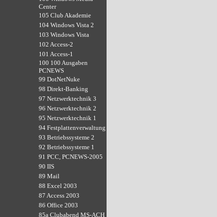
Center
105 Club Akademie
104 Windows Vista 2
103 Windows Vista
102 Access-2
101 Access-1
100 100 Ausgaben
PCNEWS
99 DotNetNuke
98 Direkt-Banking
97 Netzwerktechnik 3
96 Netzwerktechnik 2
95 Netzwerktechnik 1
94 Festplattenverwaltung
93 Betriebssysteme 2
92 Betriebssysteme 1
91 PCC, PCNEWS-2005
90 IIS
89 Mail
88 Excel 2003
87 Access 2003
86 Office 2003
85a Clubabend MS-ACH