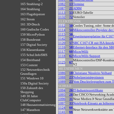
1082
13
Termine
165 Strahlung-2
1087
21
ADIM
164 Strahlung
1113
53
EURO-Tabelle
163 Flagshipstore
1132
72
Verteiler
162 Strom
ELEKTRONIK
161 3D-Druck
1112
50
Cooles Tuning, oder: Some don
160 Grafische Codes
1114
54
Mikrocontroller-Projekte der
1115
56
159 MicroPython
Erweiterungsplatine für C167-
1142
56
158 Bundesrat
1120
57
SBC C167-CR mit ISA-Interf
157 Digital Society
1116
58
Ethernet-Interface für den S
156 Klassenkassa
1117
60
MicroWilli
155 Schul.InfoSMS
1118
62
MicroWilli-Support
154 Breitband
Mikrocontroller/DSP-Kombi
1125
67
V2
153 Content
METATHEMEN
152 Netzwerktechnik
1086
18
Christiane Nüsslein-Volhard
Grundlagen
1088
23
Nobelpreisträgerinnen
151 Windows 10
1089
23
Vom Drucktelegraphen zum T
150a Digital Society
SCHULE
150 Zukunft des
1094
26
IT-Industriezertifikate
Shopping
1095
28
Das CISCO Networking Acad
149 30 Jahre
1096
31
Neue Medien Þ Neue Grundl
ClubComputer
1097
33
Notebook-Einsatz an höheren
148 Hausautomatisierung
1124
66
Neue Netzwerkwerkstätte a
147 Marathon
1141
66