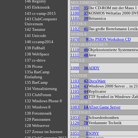
146 Registry
MULTIMEDIA
145 Elektronik
1098
35
Die CD-ROM mit der Maus 1
1100
37
KOSMOS Weltatlas 2000 DV
143 cc-camp-2015
1101
39
Britannica
143 ClubComputer
LEXIKA
Universum
1102
41
Das große Bertelsmann Lexi
142 Tastatur
MOBILE
141 Unicode
1070
9
Die PSION Workshop CD
140 cccamp2014
PROGRAMMIEREN
139 Fußball
1110
46
Objektorientierte Systement
138 WebSpace
1111
48
Java
SPIELE
137 cc-drive
136 Picasa
1099
36
ADDY
135a BarCamp
SYSTEM
Einladung
1103
42
DocuWare
135 BarCamp
1104
43
Windows 2000 Server ... in 2
134 Virtualisierung
1105
44
Replicator
133 ClubForum
1109
45
TTF Symbol in Windows–Zah
132 Windows Phone 8
INTERNET
1083
14
ATnet Game Server
131 Windows 8
LUSTIGES
130 Fotomosaik
1053
2
Schwedenbomben
129 Panoramen
1126
70
Verdammte Technik
128 Webserver
INSERATE
127 Zensur im Internet
1051
1
SONY
126 ClubComputer 2012