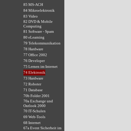
85 MS-ACH
84 Mikroelektronik
83 Video
82 DVD & Mobile
Computing
81 Software - Spam
80 eLearning
79 Telekommunikation
78 Hardware
77 Office 2002
76 Developer
75 Lernen im Internet
74 Elektronik
73 Hardware
72 Roboter
71 Database
70b Folder 2001
70a Exchange und
Outlook 2000
70 IT-Schulen
69 Web-Tools
68 Internet
67a Event Sicherheit im