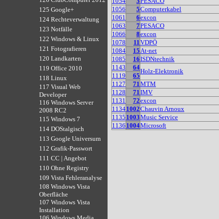
1054
3
PESACO
1056
5
Computerkabel
125 Google+
1061
6
excon
124 Rechteverwaltung
1063
7
PESACO
123 Notfälle
1066
8
excon
122 Windows & Linux
1078
11
VDPÖ
121 Fotografieren
1084
15
At-net
120 Landkarten
1085
16
ISDNtechnik
1143
64
119 Office 2010
Holz-Elektronik
1119
65
118 Linux
1127
71
MTM
117 Visual Web
1128
71
IMV
Developer
1131
72
excon
116 Windows Server
1134
1002
Chauvin Arnoux
2008 RC2
1135
1003
Music Service
115 Windows 7
1136
1004
Microsoft
114 DOStalgisch
113 Google Universum
112 Grafik-Passwort
111 CC | Angebot
110 Ohne Registry
109 Vista Fehleranalyse
108 Windows Vista
Oberfläche
107 Windows Vista
Installation
106 Windows Media