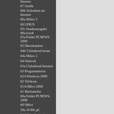
Internet
67 Grafik
66b Sicherheit im
Internet
66a Mikro 3
66 LINUX
65c Sonderausgabe
Microsoft
65a Folder PCNEWS-
2000
65 Datenbanken
64b Clubabend home
64a Mikro 2
64 Outlook
63a Clubabend Internet
63 Programmieren
62A Windows 2000
62 Telekom
61A Office 2000
61 Multimedia
60a Folder PCNEWS-
1999
60 Office
59a 16-Bit µC