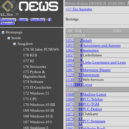
Werner Krause
LIESMICH
20.08.2001
<<< Zur Ausgabe
12..
Hist..
??..
Beiträge
>
>
>
Homepage
Inside
Ausgaben
74
Elektronik
ID
Seite
Titel
Homepage
LIESMICH
Inside
1052
2
Inhalt
Ausgaben
1055
4
Autorinnen und Autoren
179 38 Jahre PCNEWS
1062
6
Inserenten
1057
6
Lieferfirmen
178 KI II
1064
8
177 KI
Liebe Leserinnen und Leser
1065
8
176 Netzwerke
1067
8
Margarete Maurer
175 Python &
1129
72
Impressum
Digitaltechnik
1130
72
Web-Services
174 Software
1133
1001
Cover
173 IT-Geschichte
CLUBS
172 Windows 11
1068
9
Mailing-Listen
171 CPU
1069
9
PCC-Telefon
1071
10
PCC-TGM
170 Windows-10 IIII
1072
10
PCC-Doktor
169 Windows-10 III
1073
11
Clubkarte
168 Windows-10 II
1079
12
PCC-Seminare
167 Windows-10 I
1080
12
166 Strahlung-3
1081
12
Wilhelm Riedl