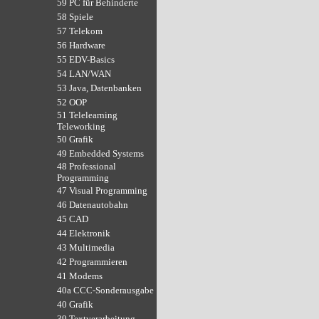
59 PC für Behinderte
58 Spiele
57 Telekom
56 Hardware
55 EDV-Basics
54 LAN/WAN
53 Java, Datenbanken
52 OOP
51 Telelearning
Teleworking
50 Grafik
49 Embedded Systems
48 Professional
Programming
47 Visual Programming
46 Datenautobahn
45 CAD
44 Elektronik
43 Multimedia
42 Programmieren
41 Modems
40a CCC-Sonderausgabe
40 Grafik
39 Textverarbeitung