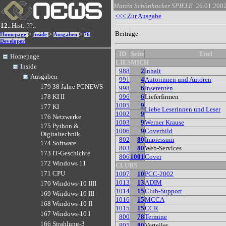
Martin Schönhacker
SPIELE
26.01.200
<<< Zur Ausgabe
12..
Hist..
??..
Beiträge
>
>
>
Homepage
Inside
Ausgaben
76
Developer
ID
Seite
Titel
Homepage
LIESMICH
Inside
988
2
Inhalt
Ausgaben
991
4
Autorinnen und Autoren
179 38 Jahre PCNEWS
998
6
Inserenten
996
6
Lieferfirmen
178 KI II
1005
9
177 KI
Liebe Leserinnen und Leser
1002
9
176 Netzwerke
1003
9
Werner Krause
175 Python &
1006
9
Coverbild
Digitaltechnik
802
80
Impressum
174 Software
803
80
Web-Services
173 IT-Geschichte
806
1001
Cover
172 Windows 11
CLUBS
171 CPU
1007
10
PCC-2002
1013
13
ADIM
170 Windows-10 IIII
1014
15
Club-Support
169 Windows-10 III
1016
15
MCCA
168 Windows-10 II
1015
15
CCR
167 Windows-10 I
800
78
Termine
166 Strahlung-3
805
80
Verteiler