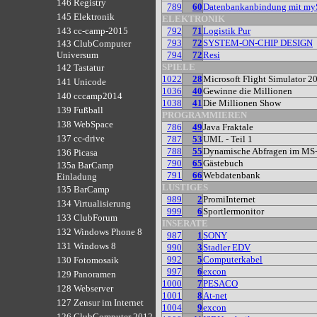
146 Registry
789
60
Datenbankanbindung mit m
145 Elektronik
ELEKTRONIK
792
71
Logistik Pur
143 cc-camp-2015
793
72
SYSTEM-ON-CHIP DESIGN
143 ClubComputer
794
72
Resi
Universum
SPIELE
142 Tastatur
1022
28
Microsoft Flight Simulator 2
141 Unicode
1036
40
Gewinne die Millionen
140 cccamp2014
1038
41
Die Millionen Show
139 Fußball
PROGRAMMIEREN
138 WebSpace
786
49
Java Fraktale
137 cc-drive
787
53
UML - Teil 1
788
55
Dynamische Abfragen im MS
136 Picasa
790
65
Gästebuch
135a BarCamp
791
66
Webdatenbank
Einladung
LUSTIGES
135 BarCamp
989
2
PromiInternet
134 Virtualisierung
999
6
Sportlermonitor
133 ClubForum
INSERATE
132 Windows Phone 8
987
1
SONY
131 Windows 8
990
3
Stadler EDV
992
5
Computerkabel
130 Fotomosaik
997
6
excon
129 Panoramen
1000
7
PESACO
128 Webserver
1001
8
At-net
127 Zensur im Internet
1004
9
excon
126 ClubComputer 2012