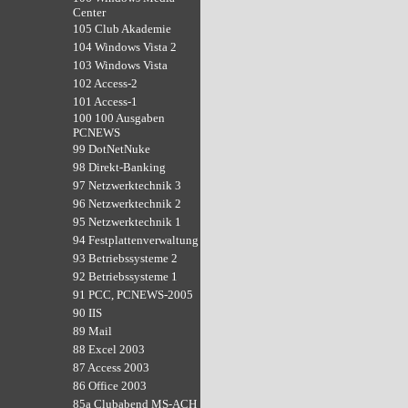
Center
105 Club Akademie
104 Windows Vista 2
103 Windows Vista
102 Access-2
101 Access-1
100 100 Ausgaben
PCNEWS
99 DotNetNuke
98 Direkt-Banking
97 Netzwerktechnik 3
96 Netzwerktechnik 2
95 Netzwerktechnik 1
94 Festplattenverwaltung
93 Betriebssysteme 2
92 Betriebssysteme 1
91 PCC, PCNEWS-2005
90 IIS
89 Mail
88 Excel 2003
87 Access 2003
86 Office 2003
85a Clubabend MS-ACH