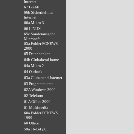
Internet
67 Grafik
66b Sicherheit im
Internet
66a Mikro 3
66 LINUX
65c Sonderausgabe
Microsoft
65a Folder PCNEWS-
2000
65 Datenbanken
64b Clubabend home
64a Mikro 2
64 Outlook
63a Clubabend Internet
63 Programmieren
62A Windows 2000
62 Telekom
61A Office 2000
61 Multimedia
60a Folder PCNEWS-
1999
60 Office
59a 16-Bit µC