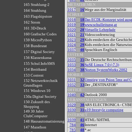
METATHEMEN
165 Strahlung-2
1017
16
Wege aus der Marginalität
164 Strahlung
SCHULE
163 Flagshipstore
1018
18
Das ECDL-Konzept wird ausg
162 Strom
1019
19
www.schulleitung.at
161 3D-Druck
1020
20
Virtuelle Lehrpfade
160 Grafische Codes
1021
21
Videoconferencing
1023
29
Kids entdecken die Geschich
159 MicroPython
1024
29
Kids entdecken die Naturwiss
158 Bundesrat
1037
40
Sprachkurs Englisch
157 Digital Society
SYSTEM
156 Klassenkassa
1035
35
Die Deutsche Rechtschreibung
155 Schul.InfoSMS
1033
36
SuSE Linux 7.0 (-7.3)
154 Breitband
1034
38
Norton SystemWorks 2002
MOBILE
153 Content
1031
32
Umstieg von Psion 5mx auf 
152 Netzwerktechnik
1032
33
Der „DESTINATOR“
Grundlagen
OFFICE
151 Windows 10
1040
42
Outlook 2000
150a Digital Society
VERANSTALTUNGEN
150 Zukunft des
1029
30
ARS ELECTRONICA - CYB
Shopping
1030
31
u19 freestyle computing
149 30 Jahre
INTERNET
ClubComputer
1039
41
HTML/XHTML
148 Hausautomatisierung
784
46
Internet
147 Marathon
785
48
*.ac