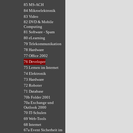
85 MS-ACH
84 Mikroelektronik
83 Video
82 DVD & Mobile
Computing
81 Software - Spam
80 eLearning
79 Telekommunikation
78 Hardware
77 Office 2002
76 Developer
75 Lernen im Internet
74 Elektronik
73 Hardware
72 Roboter
71 Database
70b Folder 2001
70a Exchange und
Outlook 2000
70 IT-Schulen
69 Web-Tools
68 Internet
67a Event Sicherheit im