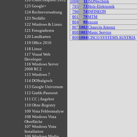
1008
11
ISDNtechnik
125 Google+
795
73
Holz-Elektronik
796
74
INFINEON
124 Rechteverwaltung
801
79
MTM
123 Notfälle
804
80
excon
122 Windows & Linux
807
1002
Chauvin Arnoux
121 Fotografieren
808
1003
Music Service
120 Landkarten
809
1004
CISCO SYSTEMS AUSTRIA
119 Office 2010
118 Linux
117 Visual Web
Developer
116 Windows Server
2008 RC2
115 Windows 7
114 DOStalgisch
113 Google Universum
112 Grafik-Passwort
111 CC | Angebot
110 Ohne Registry
109 Vista Fehleranalyse
108 Windows Vista
Oberfläche
107 Windows Vista
Installation
106 Windows Media