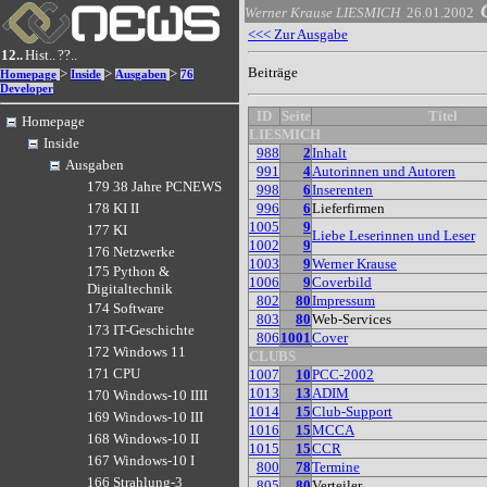
Werner Krause
LIESMICH
26.01.2002
<<< Zur Ausgabe
12..
Hist..
??..
Beiträge
>
>
>
Homepage
Inside
Ausgaben
76
Developer
ID
Seite
Titel
Homepage
LIESMICH
Inside
988
2
Inhalt
Ausgaben
991
4
Autorinnen und Autoren
179 38 Jahre PCNEWS
998
6
Inserenten
996
6
Lieferfirmen
178 KI II
1005
9
177 KI
Liebe Leserinnen und Leser
1002
9
176 Netzwerke
1003
9
Werner Krause
175 Python &
1006
9
Coverbild
Digitaltechnik
802
80
Impressum
174 Software
803
80
Web-Services
173 IT-Geschichte
806
1001
Cover
172 Windows 11
CLUBS
171 CPU
1007
10
PCC-2002
1013
13
ADIM
170 Windows-10 IIII
1014
15
Club-Support
169 Windows-10 III
1016
15
MCCA
168 Windows-10 II
1015
15
CCR
167 Windows-10 I
800
78
Termine
166 Strahlung-3
805
80
Verteiler