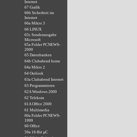
Internet
67 Grafik
66b Sicherheit im
Internet
66a Mikro 3
66 LINUX
65c Sonderausgabe
Microsoft
65a Folder PCNEWS-
2000
65 Datenbanken
64b Clubabend home
64a Mikro 2
64 Outlook
63a Clubabend Internet
63 Programmieren
62A Windows 2000
62 Telekom
61A Office 2000
61 Multimedia
60a Folder PCNEWS-
1999
60 Office
59a 16-Bit µC