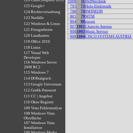
1008
11
ISDNtechnik
125 Google+
795
73
Holz-Elektronik
796
74
INFINEON
124 Rechteverwaltung
801
79
MTM
123 Notfälle
804
80
excon
122 Windows & Linux
807
1002
Chauvin Arnoux
121 Fotografieren
808
1003
Music Service
120 Landkarten
809
1004
CISCO SYSTEMS AUSTRIA
119 Office 2010
118 Linux
117 Visual Web
Developer
116 Windows Server
2008 RC2
115 Windows 7
114 DOStalgisch
113 Google Universum
112 Grafik-Passwort
111 CC | Angebot
110 Ohne Registry
109 Vista Fehleranalyse
108 Windows Vista
Oberfläche
107 Windows Vista
Installation
106 Windows Media