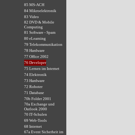
85 MS-ACH
84 Mikroelektronik
83 Video
82 DVD & Mobile
Computing
81 Software - Spam
80 eLearning
79 Telekommunikation
78 Hardware
77 Office 2002
76 Developer
75 Lernen im Internet
74 Elektronik
73 Hardware
72 Roboter
71 Database
70b Folder 2001
70a Exchange und
Outlook 2000
70 IT-Schulen
69 Web-Tools
68 Internet
67a Event Sicherheit im