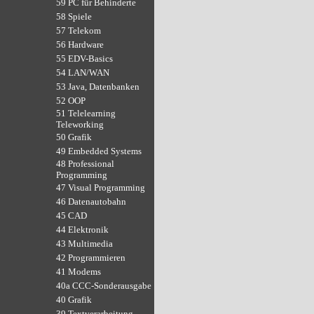
59 PC für Behinderte
58 Spiele
57 Telekom
56 Hardware
55 EDV-Basics
54 LAN/WAN
53 Java, Datenbanken
52 OOP
51 Telelearning
Teleworking
50 Grafik
49 Embedded Systems
48 Professional
Programming
47 Visual Programming
46 Datenautobahn
45 CAD
44 Elektronik
43 Multimedia
42 Programmieren
41 Modems
40a CCC-Sonderausgabe
40 Grafik
39 Textverarbeitung