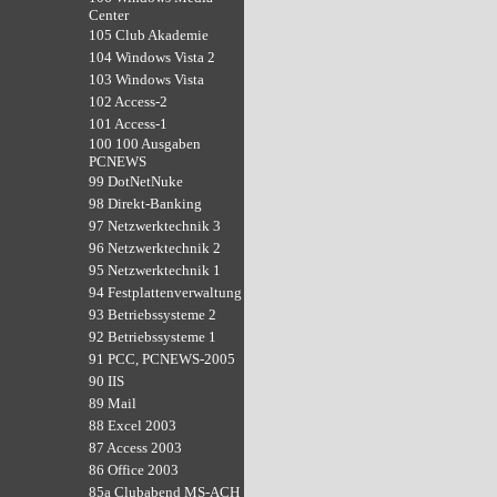
Center
105 Club Akademie
104 Windows Vista 2
103 Windows Vista
102 Access-2
101 Access-1
100 100 Ausgaben
PCNEWS
99 DotNetNuke
98 Direkt-Banking
97 Netzwerktechnik 3
96 Netzwerktechnik 2
95 Netzwerktechnik 1
94 Festplattenverwaltung
93 Betriebssysteme 2
92 Betriebssysteme 1
91 PCC, PCNEWS-2005
90 IIS
89 Mail
88 Excel 2003
87 Access 2003
86 Office 2003
85a Clubabend MS-ACH