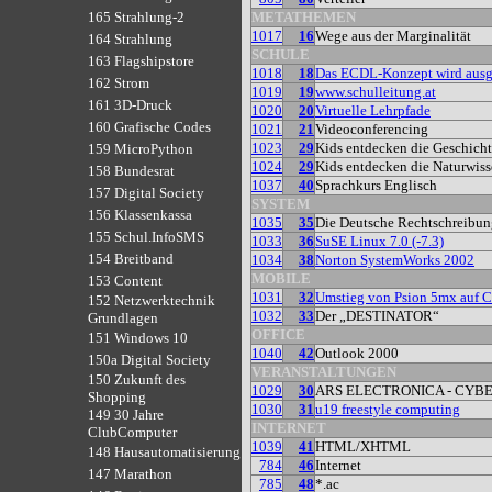
METATHEMEN
165 Strahlung-2
1017
16
Wege aus der Marginalität
164 Strahlung
SCHULE
163 Flagshipstore
1018
18
Das ECDL-Konzept wird ausg
162 Strom
1019
19
www.schulleitung.at
161 3D-Druck
1020
20
Virtuelle Lehrpfade
160 Grafische Codes
1021
21
Videoconferencing
1023
29
Kids entdecken die Geschich
159 MicroPython
1024
29
Kids entdecken die Naturwiss
158 Bundesrat
1037
40
Sprachkurs Englisch
157 Digital Society
SYSTEM
156 Klassenkassa
1035
35
Die Deutsche Rechtschreibung
155 Schul.InfoSMS
1033
36
SuSE Linux 7.0 (-7.3)
154 Breitband
1034
38
Norton SystemWorks 2002
MOBILE
153 Content
1031
32
Umstieg von Psion 5mx auf 
152 Netzwerktechnik
1032
33
Der „DESTINATOR“
Grundlagen
OFFICE
151 Windows 10
1040
42
Outlook 2000
150a Digital Society
VERANSTALTUNGEN
150 Zukunft des
1029
30
ARS ELECTRONICA - CYB
Shopping
1030
31
u19 freestyle computing
149 30 Jahre
INTERNET
ClubComputer
1039
41
HTML/XHTML
148 Hausautomatisierung
784
46
Internet
147 Marathon
785
48
*.ac