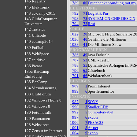
146 Registry
789
60
Datenbankanbindung mit m
145 Elektronik
ELEKTRONIK
792
71
Logistik Pur
143 cc-camp-2015
793
72
SYSTEM-ON-CHIP DESIGN
143 ClubComputer
794
72
Resi
Universum
SPIELE
142 Tastatur
1022
28
Microsoft Flight Simulator 2
141 Unicode
1036
40
Gewinne die Millionen
140 cccamp2014
1038
41
Die Millionen Show
139 Fußball
PROGRAMMIEREN
138 WebSpace
786
49
Java Fraktale
137 cc-drive
787
53
UML - Teil 1
788
55
Dynamische Abfragen im MS
136 Picasa
790
65
Gästebuch
135a BarCamp
791
66
Webdatenbank
Einladung
LUSTIGES
135 BarCamp
989
2
PromiInternet
134 Virtualisierung
999
6
Sportlermonitor
133 ClubForum
INSERATE
132 Windows Phone 8
987
1
SONY
131 Windows 8
990
3
Stadler EDV
992
5
Computerkabel
130 Fotomosaik
997
6
excon
129 Panoramen
1000
7
PESACO
128 Webserver
1001
8
At-net
127 Zensur im Internet
1004
9
excon
126 ClubComputer 2012