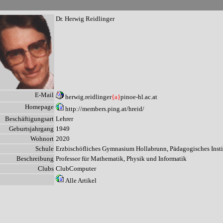
n
Dr. Herwig Reidlinger
E-Mail
herwig.reidlinger
{a}
pinoe-hl.ac.at
Homepage
http://members.ping.at/hreid/
Beschäftigungsart
Lehrer
Geburtsjahrgang
1949
Wohnort
2020
Schule
Erzbischöfliches Gymnasium Hollabrunn, Pädagogisches Insti
Beschreibung
Professor für Mathematik, Physik und Informatik
Clubs
ClubComputer
Alle Artikel