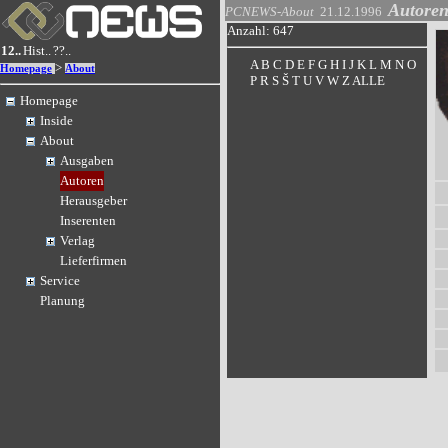
Autore
PCNEWS-About
21.12.1996
Anzahl: 647
12..
Hist..
??..
A
B
C
D
E
F
G
H
I
J
K
L
M
N
O
>
Homepage
About
P
R
S
Š
T
U
V
W
Z
ALLE
Homepage
Inside
About
Ausgaben
Autoren
Herausgeber
Inserenten
Verlag
Lieferfirmen
Service
Planung