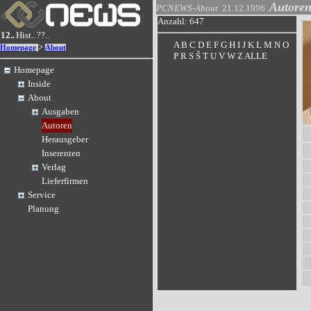
Autore
PCNEWS-About
21.12.1996
Anzahl: 647
12..
Hist..
??..
A
B
C
D
E
F
G
H
I
J
K
L
M
N
O
>
Homepage
About
P
R
S
Š
T
U
V
W
Z
ALLE
Homepage
Inside
About
Ausgaben
Autoren
Herausgeber
Inserenten
Verlag
Lieferfirmen
Service
Planung